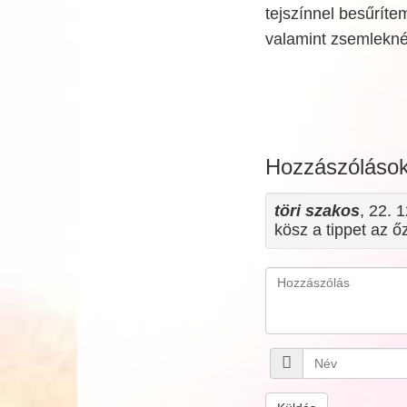
tejszínnel besűríte
valamint zsemlekné
Hozzászóláso
töri szakos
, 22. 
kösz a tippet az ő