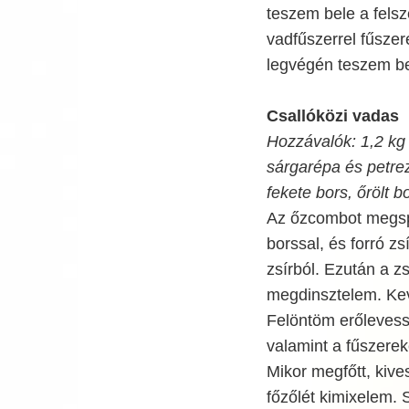
teszem bele a felsz
vadfűszerrel fűszer
legvégén teszem be
Csallóközi vadas
Hozzávalók: 1,2 kg
sárgarépa és petrez
fekete bors, őrölt b
Az őzcombot megsp
borssal, és forró z
zsírból. Ezután a z
megdinsztelem. Kev
Felöntöm erőlevesse
valamint a fűszerek
Mikor megfőtt, kive
főzőlét kimixelem. Só