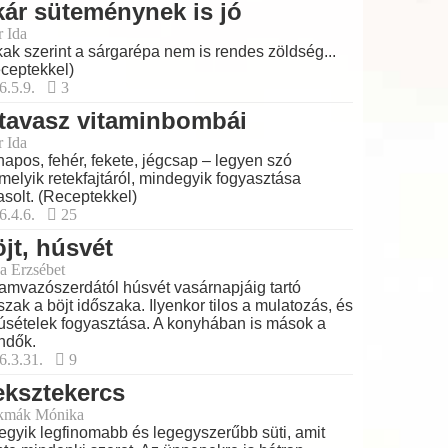
ár süteménynek is jó
r Ida
ak szerint a sárgarépa nem is rendes zöldség...
ceptekkel)
6.5.9.
3
tavasz vitaminbombái
r Ida
apos, fehér, fekete, jégcsap – legyen szó
melyik retekfajtáról, mindegyik fogyasztása
asolt. (Receptekkel)
6.4.6.
25
jt, húsvét
a Erzsébet
amvazószerdától húsvét vasárnapjáig tartó
szak a böjt időszaka. Ilyenkor tilos a mulatozás, és
úsételek fogyasztása. A konyhában is mások a
ndők.
6.3.31.
9
ksztekercs
kmák Mónika
egyik legfinomabb és legegyszerűbb süti, amit