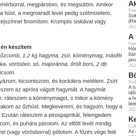
Ak
ehérborral, megpárolom, és megsütöm. Amikor
Faa
 a húst, a megmaradt levet pedig szétmixelem,
Sok
(Re
tejszínnel finomítom. Krumplis siskával vagy
202
A 
Faa
 én készítem
Hón
bár
 őzcomb, 1,2 kg hagyma, zsír, köménymag, másfél
jav
ka, vörösbor, só, majoránna, őrölt bors, 2 db
202
dicsom.
Bö
yázom, kicsontozom, és kockákra metélem. Zsírt
Pód
A h
eteszem az apróra vágott hagymát. A hagymát
idő
om, ráteszem a köménymagot, s mikor a kömény
a h
tee
erakom az őzhúst. Megkeverem, és hagyom, hogy a
202
. Ezután ráteszem a pirospaprikát, felengedem
Ke
om, és puhára párolom. Az elfőtt levét mindig
Csi
Az 
el (vagy vörösborral) pótolom. A főzés vége felé