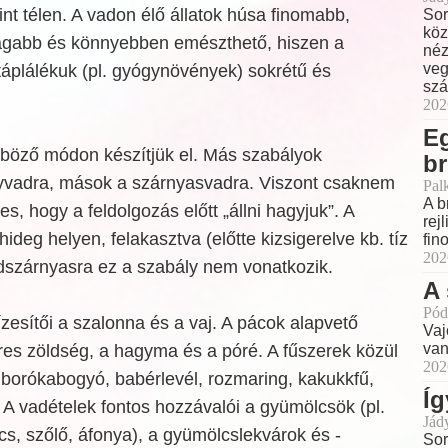
nt télen. A vadon élő állatok húsa finomabb,
Sor
köz
gabb és könnyebben emészthető, hiszen a
néz
veg
táplálékuk (pl. gyógynövények) sokrétű és
szá
202
E
böző módon készítjük el. Más szabályok
br
yvadra, mások a szárnyasvadra. Viszont csaknem
Pal
A b
s, hogy a feldolgozás előtt „állni hagyjuk”. A
rej
 hideg helyen, felakasztva (előtte kizsigerelve kb. tíz
fin
202
adszárnyasra ez a szabály nem vonatkozik.
A 
Pód
zesítői a szalonna és a vaj. A pácok alapvető
Vaj
van
res zöldség, a hagyma és a póré. A fűszerek közül
202
 borókabogyó, babérlevél, rozmaring, kakukkfű,
Íg
A vadételek fontos hozzávalói a gyümölcsök (pl.
Jád
cs, szőlő, áfonya), a gyümölcslekvárok és -
Sor