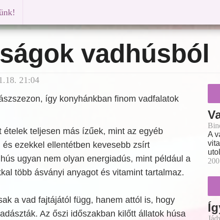
künk!
ságok vadhúsból
1.18. 21:04
ászszezon, így konyhánkban finom vadfalatok
V
Bin
 ételek teljesen más ízűek, mint az egyéb
A v
vit
 és ezekkel ellentétben kevesebb zsírt
uto
dhús ugyan nem olyan energiadús, mint például a
200
kkal több ásványi anyagot és vitamint tartalmaz.
k a vad fajtájától függ, hanem attól is, hogy
Íg
dászták. Az őszi időszakban kilőtt állatok húsa
Jád