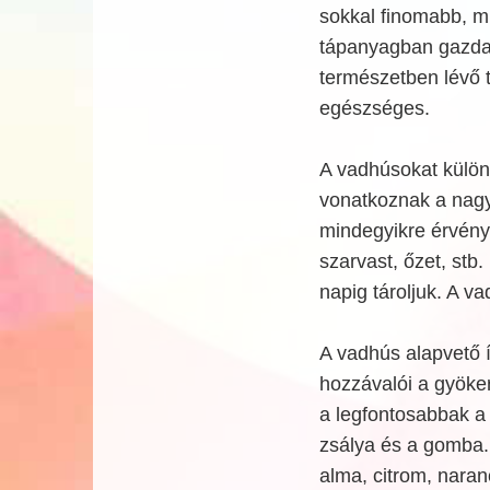
sokkal finomabb, mi
tápanyagban gazda
természetben lévő 
egészséges.
A vadhúsokat külön
vonatkoznak a nag
mindegyikre érvénye
szarvast, őzet, stb.
napig tároljuk. A v
A vadhús alapvető í
hozzávalói a gyöke
a legfontosabbak a
zsálya és a gomba. 
alma, citrom, naran