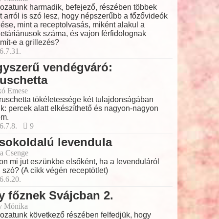
ozatunk harmadik, befejező, részében többek
t arról is szó lesz, hogy népszerűbb a főzővideók
ése, mint a receptolvasás, miként alakul a
etáriánusok száma, és vajon férfidolognak
mít-e a grillezés?
6.7.31.
gyszerű vendégváró:
uschetta
kó Emese
ruschetta tökéletessége két tulajdonságában
lik: percek alatt elkészíthető és nagyon-nagyon
om.
6.7.8.
9
sokoldalú levendula
a Csenge
on mi jut eszünkbe elsőként, ha a levenduláról
 szó? (A cikk végén receptötlet)
6.6.20.
y főznek Svájcban 2.
y Mónika
ozatunk következő részében felfedjük, hogy