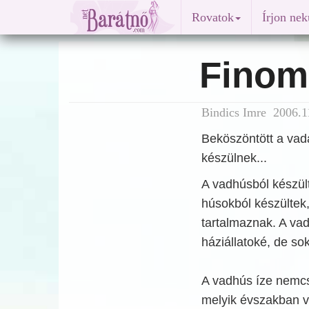
Rovatok
Írjon ne
Finom
Bindics Imre 2006.1
Beköszöntött a vad
készülnek...
A vadhúsból készült
húsokból készültek,
tartalmaznak. A va
háziállatoké, de so
A vadhús íze nemcsa
melyik évszakban va