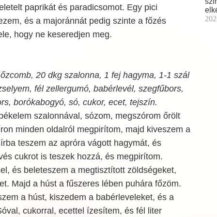
szi
eletelt paprikát és paradicsomot. Egy pici
elk
202
ezem, és a majoránnát pedig szinte a főzés
le, hogy ne keseredjen meg.
 őzcomb, 20 dkg szalonna, 1 fej hagyma, 1-1 szál
selyem, fél zellergumó, babérlevél, szegfűbors,
ors, borókabogyó, só, cukor, ecet, tejszín.
ékelem szalonnával, sózom, megszórom őrölt
síron minden oldalról megpirítom, majd kiveszem a
sírba teszem az apróra vágott hagymát, és
és cukrot is teszek hozzá, és megpirítom.
l, és beleteszem a megtisztított zöldségeket,
et. Majd a húst a fűszeres lében puhára főzöm.
szem a húst, kiszedem a babérleveleket, és a
val, cukorral, ecettel ízesítem, és fél liter