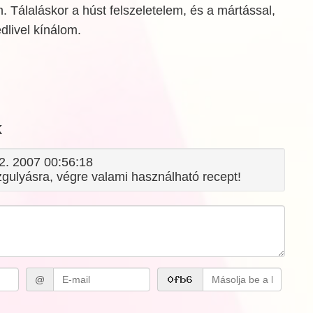
m. Tálaláskor a húst felszeletelem, és a mártással,
dlivel kínálom.
k
12. 2007 00:56:18
zgulyásra, végre valami használható recept!
@