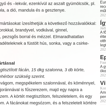
Eur
ó és –lekvár, ezenkívül az aszalt gyümölcsök, pl.
rec
ola, a dió, mandula és a gesztenye.
műk
202
Íg
mártásokat ízesíthetjük a következő hozzávalókkal:
Jád
 borokkal, brandyvel, vodkával, ginnel,
A f
, pezsgős borral és mézzel. Elmaradhatatlan
étt
ott
dételeknek a füstölt hús, sonka, vagy a csirke-
leg
202
E
Faa
ártással
A g
tisztított fácán, 15 dkg szalonna, 3 db körte,
óko
202
ehérbor szükség szerint.
Vi
é vágom, megspékelem szalonnával, és köménnyel,
Kon
ajoránnával is fűszerezem, majd egy napra a
Ame
em. A körtét megtisztítom, felszeletelem, és egy
perc
202
kom. A fácánokat megsózom, és a felszeletelt körtére