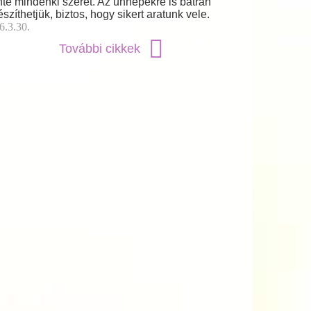
nte mindenki szeret. Az ünnepekre is bátran
észíthetjük, biztos, hogy sikert aratunk vele.
6.3.30.
További cikkek