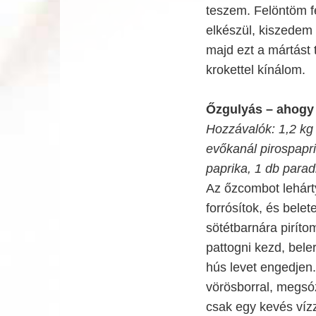
teszem. Felöntöm f
elkészül, kiszedem
majd ezt a mártást 
krokettel kínálom.
Őzgulyás – ahogy
Hozzávalók: 1,2 kg
evőkanál pirospapri
paprika, 1 db para
Az őzcombot lehárt
forrósítok, és bel
sötétbarnára pirít
pattogni kezd, bel
hús levet engedjen
vörösborral, megsóz
csak egy kevés vízz