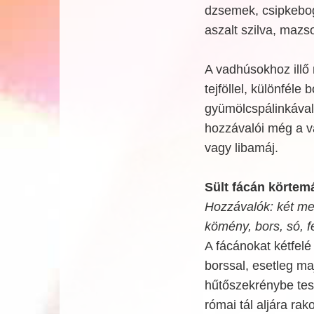
dzsemek, csipkebogy
aszalt szilva, mazs
A vadhúsokhoz illő 
tejföllel, különféle
gyümölcspálinkával
hozzávalói még a va
vagy libamáj.
Sült fácán körtem
Hozzávalók: két meg
kömény, bors, só, f
A fácánokat kétfel
borssal, esetleg m
hűtőszekrénybe tesz
római tál aljára ra