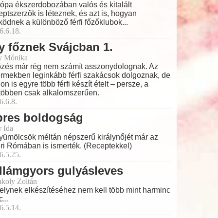
ópa ékszerdobozában valós és kitalált
eptszerzők is léteznek, és azt is, hogyan
ödnek a különböző férfi főzőklubok...
6.6.18.
y főznek Svájcban 1.
y Mónika
őzés már rég nem számít asszonydolognak. Az
ermekben leginkább férfi szakácsok dolgoznak, de
hon is egyre több férfi készít ételt – persze, a
többen csak alkalomszerűen.
6.6.8.
pres boldogság
r Ida
yümölcsök méltán népszerű királynőjét már az
ri Rómában is ismerték. (Receptekkel)
6.5.25.
llámgyors gulyásleves
koly Zoltán
lynek elkészítéséhez nem kell több mint harminc
...
6.5.14.