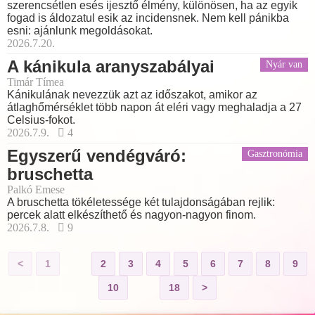
szerencsétlen esés ijesztő élmény, különösen, ha az egyik
fogad is áldozatul esik az incidensnek. Nem kell pánikba
esni: ajánlunk megoldásokat.
2026.7.20.
A kánikula aranyszabályai
Nyár van
Timár Tímea
Kánikulának nevezzük azt az időszakot, amikor az
átlaghőmérséklet több napon át eléri vagy meghaladja a 27
Celsius-fokot.
2026.7.9.
4
Egyszerű vendégváró:
Gasztronómia
bruschetta
Palkó Emese
A bruschetta tökéletessége két tulajdonságában rejlik:
percek alatt elkészíthető és nagyon-nagyon finom.
2026.7.8.
9
<
1
2
3
4
5
6
7
8
9
10
18
>