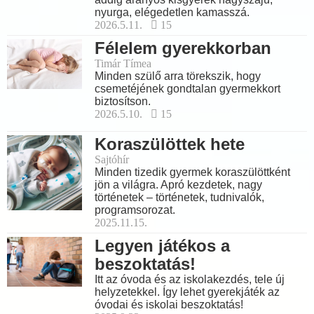
nyurga, elégedetlen kamasszá.
2026.5.11.
15
Félelem gyerekkorban
Timár Tímea
Minden szülő arra törekszik, hogy
csemetéjének gondtalan gyermekkort
biztosítson.
2026.5.10.
15
Koraszülöttek hete
Sajtóhír
Minden tizedik gyermek koraszülöttként
jön a világra. Apró kezdetek, nagy
történetek – történetek, tudnivalók,
programsorozat.
2025.11.15.
Legyen játékos a
beszoktatás!
Itt az óvoda és az iskolakezdés, tele új
helyzetekkel. Így lehet gyerekjáték az
óvodai és iskolai beszoktatás!