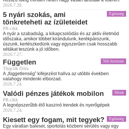
2026.7.28.
5 nyári szokás, ami
Egészség
tönkreteheti az ízületeidet
PR-cikk
A nyár a szabadság, a kikapcsolódás és az aktív életmód
időszaka, amikor többet kirándulunk, kerékpározunk,
úszunk, kertészkedünk vagy egyszerűen csak hosszabb
sétákat teszünk a jó időben.
2026.7.27.
Független
Női horizont
Tilajcsík Dóra
A „függetlenség” kifejezést hallva az utóbbi években
valahogy mindenki elborzad.
2026.7.24.
Valódi pénzes játékok mobilon
Hírek
PR-cikk
A legnépszerűbb élő kaszinó trendek és nyerőgépek
2026.7.24.
Kiesett egy fogam, mit tegyek?
Egészség
Egy váratlan baleset, sportolás közbeni sérülés vagy egy