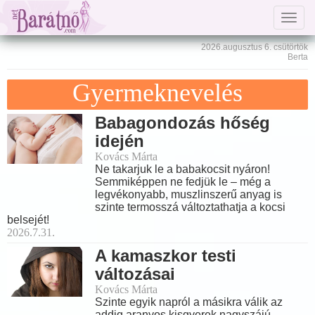
Togg
navig
2026.augusztus 6. csütörtök
Berta
Gyermeknevelés
Babagondozás hőség
idején
Kovács Márta
Ne takarjuk le a babakocsit nyáron!
Semmiképpen ne fedjük le – még a
legvékonyabb, muszlinszerű anyag is
szinte termosszá változtathatja a kocsi
belsejét!
2026.7.31.
A kamaszkor testi
változásai
Kovács Márta
Szinte egyik napról a másikra válik az
addig aranyos kisgyerek nagyszájú,