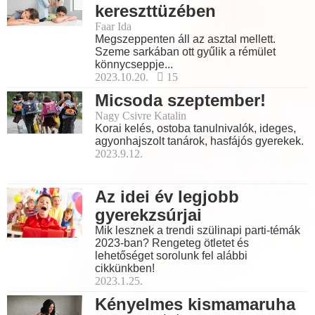
kereszttüzében
Faar Ida
Megszeppenten áll az asztal mellett.
Szeme sarkában ott gyűlik a rémület
könnycseppje...
2023.10.20.
15
Micsoda szeptember!
Nagy Csivre Katalin
Korai kelés, ostoba tanulnivalók, ideges,
agyonhajszolt tanárok, hasfájós gyerekek.
2023.9.12.
Az idei év legjobb
gyerekzsúrjai
Mik lesznek a trendi szülinapi parti-témák
2023-ban? Rengeteg ötletet és
lehetőséget sorolunk fel alábbi
cikkünkben!
2023.1.25.
Kényelmes kismamaruha