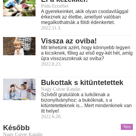
Póda Erzsébet
A gyerekeinket, akik olyan csodavilággal
érkeznek az életbe, amellyel valóban
megalkothatnák a földi édenkertet.
2022.11.3.
Vissza az oviba!
Mit tehetünk azért, hogy könnyebb legyen
a kicsiknek, főleg az első egy-két hét, amíg
újra visszaszoknak az oviba?
2022.8.23.
Bukottak s kitüntetettek
Nagy Csivre Katalin
Szívből gratulálok a lurkóknak a
bizonyítványhoz: a bukóknak, s a
kitüntetetteknek is... Mert mindenkinek van
itt helye!
2022.6.20.
Később
Vers
Nagy Csivre Katalin