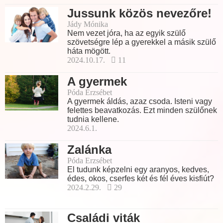
Jussunk közös nevezőre!
Jády Mónika
Nem vezet jóra, ha az egyik szülő
szövetségre lép a gyerekkel a másik szülő
háta mögött.
2024.10.17.
11
A gyermek
Póda Erzsébet
A gyermek áldás, azaz csoda. Isteni vagy
felettes beavatkozás. Ezt minden szülőnek
tudnia kellene.
2024.6.1.
Zalánka
Póda Erzsébet
El tudunk képzelni egy aranyos, kedves,
édes, okos, cserfes két és fél éves kisfiút?
2024.2.29.
29
Családi viták