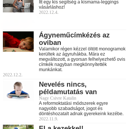
Itt egy kis segítség a kismama-leggings
vásárláshoz!
2022.12.4.
Ágyneműcímkézés az
oviban
Valamikor régen kézzel öltött monogramok
kerültek az ágyruhákba. Mára ez
megváltozott, a gyorsan felhelyezhető ovis
címkék nagyban megkönnyítették
munkánkat.
2022.12.2.
Nevelés nincs,
példamutatás van
Nagy Csivre Katalin
A reformoktatási módszerek egyre
nagyobb szabadságot, jogot és
döntéshozatalt adnak gyerekeink kezébe.
2022.11.9.
El a kezekkel!