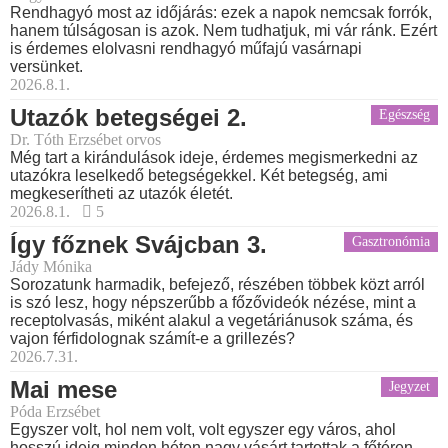
Rendhagyó most az időjárás: ezek a napok nemcsak forrók,
hanem túlságosan is azok. Nem tudhatjuk, mi vár ránk. Ezért
is érdemes elolvasni rendhagyó műfajú vasárnapi
versünket.
2026.8.1.
Utazók betegségei 2.
Egészség
Dr. Tóth Erzsébet orvos
Még tart a kirándulások ideje, érdemes megismerkedni az
utazókra leselkedő betegségekkel. Két betegség, ami
megkeserítheti az utazók életét.
2026.8.1.
5
Így főznek Svájcban 3.
Gasztronómia
Jády Mónika
Sorozatunk harmadik, befejező, részében többek közt arról
is szó lesz, hogy népszerűbb a főzővideók nézése, mint a
receptolvasás, miként alakul a vegetáriánusok száma, és
vajon férfidolognak számít-e a grillezés?
2026.7.31.
Mai mese
Jegyzet
Póda Erzsébet
Egyszer volt, hol nem volt, volt egyszer egy város, ahol
hosszú ideig minden héten nagy vásárt tartottak a főtéren.