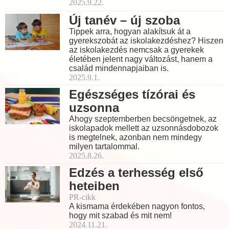
2025.9.22.
Új tanév – új szoba
Tippek arra, hogyan alakítsuk át a
gyerekszobát az iskolakezdéshez? Hiszen
az iskolakezdés nemcsak a gyerekek
életében jelent nagy változást, hanem a
család mindennapjaiban is.
2025.9.1.
Egészséges tízórai és
uzsonna
Ahogy szeptemberben becsöngetnek, az
iskolapadok mellett az uzsonnásdobozok
is megtelnek, azonban nem mindegy
milyen tartalommal.
2025.8.26.
Edzés a terhesség első
heteiben
PR-cikk
A kismama érdekében nagyon fontos,
hogy mit szabad és mit nem!
2024.11.21.