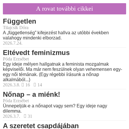
A rovat további cikkei
Független
Tilajcsík Dóra
A „függetlenség” kifejezést hallva az utóbbi években
valahogy mindenki elborzad.
2026.7.24.
Eltévedt feminizmus
Póda Erzsébet
Egy ideje mélyen hallgatnak a feminista mozgalmak
képviselői. Ma már nem feszülnek olyan vehemensen egy-
egy női témának. (Egy régebbi írásunk a nőnap
alkalmából...)
2026.3.8.
16
14
Nőnap – a miénk!
Póda Erzsébet
Ünnepeljük-e a nőnapot vagy sem? Egy ideje nagy
dilemma.
2026.3.7.
31
A szeretet csapdájában