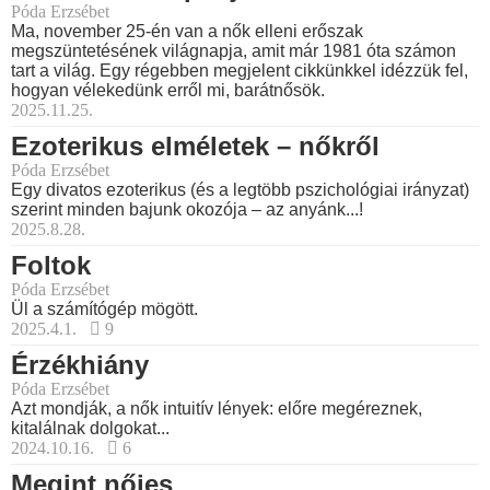
Póda Erzsébet
Ma, november 25-én van a nők elleni erőszak
megszüntetésének világnapja, amit már 1981 óta számon
tart a világ. Egy régebben megjelent cikkünkkel idézzük fel,
hogyan vélekedünk erről mi, barátnősök.
2025.11.25.
Ezoterikus elméletek – nőkről
Póda Erzsébet
Egy divatos ezoterikus (és a legtöbb pszichológiai irányzat)
szerint minden bajunk okozója – az anyánk...!
2025.8.28.
Foltok
Póda Erzsébet
Ül a számítógép mögött.
2025.4.1.
9
Érzékhiány
Póda Erzsébet
Azt mondják, a nők intuitív lények: előre megéreznek,
kitalálnak dolgokat...
2024.10.16.
6
Megint nőies