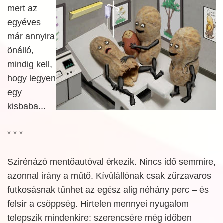
mert az
egyéves
már annyira
önálló,
mindig kell,
hogy legyen
egy
kisbaba...
* * *
Szirénázó mentőautóval érkezik. Nincs idő semmire,
azonnal irány a műtő. Kívülállónak csak zűrzavaros
futkosásnak tűnhet az egész alig néhány perc – és
felsír a csöppség. Hirtelen mennyei nyugalom
telepszik mindenkire: szerencsére még időben