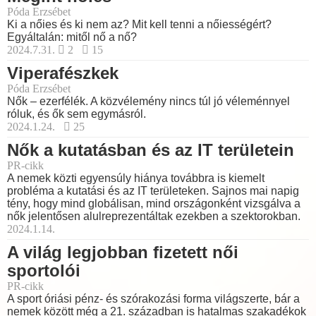
Póda Erzsébet
Ki a nőies és ki nem az? Mit kell tenni a nőiességért?
Egyáltalán: mitől nő a nő?
2024.7.31.
2
15
Viperafészkek
Póda Erzsébet
Nők – ezerfélék. A közvélemény nincs túl jó véleménnyel
róluk, és ők sem egymásról.
2024.1.24.
25
Nők a kutatásban és az IT területein
PR-cikk
A nemek közti egyensúly hiánya továbbra is kiemelt
probléma a kutatási és az IT területeken. Sajnos mai napig
tény, hogy mind globálisan, mind országonként vizsgálva a
nők jelentősen alulreprezentáltak ezekben a szektorokban.
2024.1.14.
A világ legjobban fizetett női
sportolói
PR-cikk
A sport óriási pénz- és szórakozási forma világszerte, bár a
nemek között még a 21. században is hatalmas szakadékok