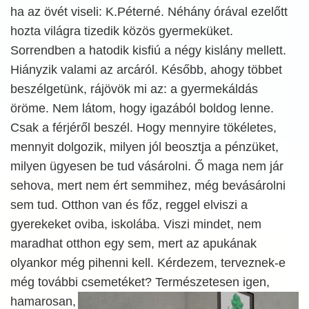
ha az övét viseli: K.Péterné. Néhány órával ezelőtt
hozta világra tizedik közös gyermeküket.
Sorrendben a hatodik kisfiú a négy kislány mellett.
Hiányzik valami az arcáról. Később, ahogy többet
beszélgetünk, rájövök mi az: a gyermekáldás
öröme. Nem látom, hogy igazából boldog lenne.
Csak a férjéről beszél. Hogy mennyire tökéletes,
mennyit dolgozik, milyen jól beosztja a pénzüket,
milyen ügyesen be tud vásárolni. Ő maga nem jár
sehova, mert nem ért semmihez, még bevásárolni
sem tud. Otthon van és főz, reggel elviszi a
gyerekeket oviba, iskolába. Viszi mindet, nem
maradhat otthon egy sem, mert az apukának
olyankor még pihenni kell. Kérdezem, terveznek-e
még további csemetéket?
Természetesen igen,
hamarosan,