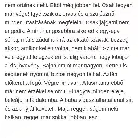
nem örülnek neki. Ettől még jobban fél. Csak legyen
már vége! Igyekszik az orvos és a szülésznő
minden utasításának megfelelni. Csak jajgatni nem
engedik. Amint hangosabbra sikeredik egy-egy
sóhaj, máris zúdulnak rá az oktató szavak: bezzeg
akkor, amikor kellett volna, nem kiabált. Szinte már
vele együtt lélegzek én is, alig várom, hogy kibújjon
a kis jövevény. Sajnálom őt már nagyon. Ketten is
segítenek nyomni, biztos nagyon fájhat. Aztán
előkerül a fogó. Végre kint van. A kismama ebből
már nem érzékel semmit. Elhagyta minden ereje,
beleájul a fájdalomba. A baba vigasztalhatatlanul sír,
és az anyját követeli. Majd reggel, súgom neki
halkan, reggel már sokkal jobban lesz...