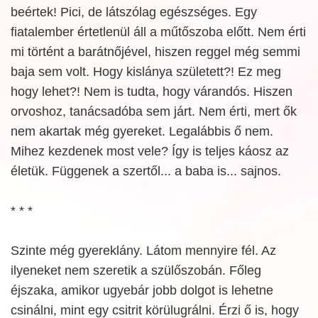
beértek! Pici, de látszólag egészséges. Egy
fiatalember értetlenül áll a műtőszoba előtt. Nem érti
mi történt a barátnőjével, hiszen reggel még semmi
baja sem volt. Hogy kislánya született?! Ez meg
hogy lehet?! Nem is tudta, hogy várandós. Hiszen
orvoshoz, tanácsadóba sem járt. Nem érti, mert ők
nem akartak még gyereket. Legalábbis ő nem.
Mihez kezdenek most vele? Így is teljes káosz az
életük. Függenek a szertől... a baba is... sajnos.
* * *
Szinte még gyereklány. Látom mennyire fél. Az
ilyeneket nem szeretik a szülőszobán. Főleg
éjszaka, amikor ugyebár jobb dolgot is lehetne
csinálni, mint egy csitrit körülugrálni. Érzi ő is, hogy