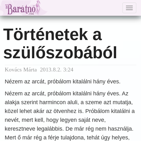
Togg
navig
Történetek a
szülőszobából
Kovács Márta 2013.8.2. 3:24
Nézem az arcát, próbálom kitalálni hány éves.
Nézem az arcát, próbálom kitalálni hány éves. Az
alakja szerint harmincon aluli, a szeme azt mutatja,
közel lehet akár az ötvenhez is. Próbálom kitalálni a
nevét, mert kell, hogy legyen saját neve,
keresztneve legalábbis. De már rég nem használja.
Mert ő már rég a férje tulajdona, tehát úgy helyes,