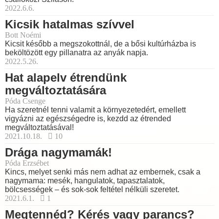
2022.6.6.
Kicsik hatalmas szívvel
Bott Noémi
Kicsit később a megszokottnál, de a bősi kultúrházba is
beköltözött egy pillanatra az anyák napja.
2022.5.26.
Hat alapelv étrendünk
megváltoztatására
Póda Csenge
Ha szeretnél tenni valamit a környezetedért, emellett
vigyázni az egészségedre is, kezdd az étrended
megváltoztatásával!
2021.10.18.
10
Drága nagymamák!
Póda Erzsébet
Kincs, melyet senki más nem adhat az embernek, csak a
nagymama: mesék, hangulatok, tapasztalatok,
bölcsességek – és sok-sok feltétel nélküli szeretet.
2021.6.1.
1
Megtennéd? Kérés vagy parancs?