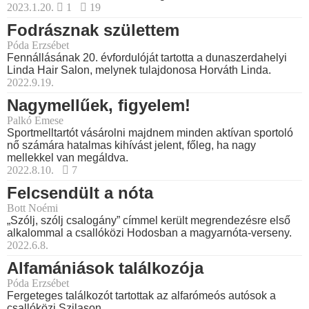
2023.1.20.
1
19
Fodrásznak születtem
Póda Erzsébet
Fennállásának 20. évfordulóját tartotta a dunaszerdahelyi
Linda Hair Salon, melynek tulajdonosa Horváth Linda.
2022.9.19.
Nagymellűek, figyelem!
Palkó Emese
Sportmelltartót vásárolni majdnem minden aktívan sportoló
nő számára hatalmas kihívást jelent, főleg, ha nagy
mellekkel van megáldva.
2022.8.10.
7
Felcsendült a nóta
Bott Noémi
„Szólj, szólj csalogány” címmel került megrendezésre első
alkalommal a csallóközi Hodosban a magyarnóta-verseny.
2022.6.8.
Alfamániások találkozója
Póda Erzsébet
Fergeteges találkozót tartottak az alfarómeós autósok a
csallóközi Szilason.