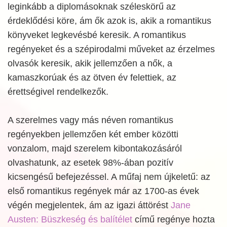
leginkább a diplomásoknak széleskörű az
érdeklődési köre, ám ők azok is, akik a romantikus
könyveket legkevésbé keresik. A romantikus
regényeket és a szépirodalmi műveket az érzelmes
olvasók keresik, akik jellemzően a nők, a
kamaszkorúak és az ötven év felettiek, az
érettségivel rendelkezők.
A szerelmes vagy más néven romantikus
regényekben jellemzően két ember közötti
vonzalom, majd szerelem kibontakozásáról
olvashatunk, az esetek 98%-ában pozitív
kicsengésű befejezéssel. A műfaj nem újkeletű: az
első romantikus regények már az 1700-as évek
végén megjelentek, ám az igazi áttörést
Jane
Austen: Büszkeség és balítélet
című regénye hozta