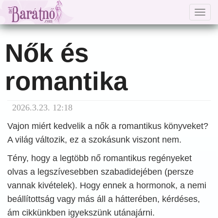
Togg
navig
Nők és
romantika
2026.3.23. 12:18
Vajon miért kedvelik a nők a romantikus könyveket?
A világ változik, ez a szokásunk viszont nem.
Tény, hogy a legtöbb nő romantikus regényeket
olvas a legszívesebben szabadidejében (persze
vannak kivételek). Hogy ennek a hormonok, a nemi
beállítottság vagy más áll a hátterében, kérdéses,
ám cikkünkben igyekszünk utánajárni.