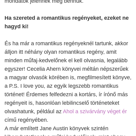
mondatok jelennek meg bennük.
Ha szereted a romantikus regényeket, ezeket ne
hagyd ki!
És ha már a romantikus regényeknél tartunk, akkor
álljon itt néhány olyan romantikus regény, amit
minden műfaj-kedvelőnek el kell olvasnia, legalább
egyszer! Cecelia Ahern könyvei méltán népszerűek
a magyar olvasók körében is, megfilmesített könyve,
a P.S. I love you, az egyik legszebb romantikus
történet! Érdemes felfedezni a kortárs, ír írónő más
regényeit is, hasonlóan lebilincselő történeteket
olvashatunk, például az
Ahol a szivárvány véget ér
című regényében.
A már említett Jane Austin könyvek szintén