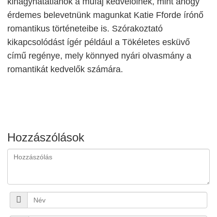
kihagyhatatlanok a műfaj kedvelőinek, mint ahogy
érdemes belevetnünk magunkat Katie Fforde írónő
romantikus történeteibe is. Szórakoztató
kikapcsolódást ígér például a Tökéletes esküvő
című regénye, mely könnyed nyári olvasmány a
romantikát kedvelők számára.
Hozzászólások