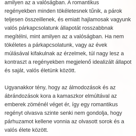
amilyen az a valóságban. A romantikus
regényekben minden tökéletesnek tűnik, a párok
teljesen összeillenek, és emiatt hajlamosak vagyunk
valós párkapcsolatunk állapotát rosszabbnak
megítélni, mint amilyen az a valóságban. Ha nem
tökéletes a párkapcsolatunk, vagy az évek
múlásával kifakulnak az érzelmek, túl nagy lesz a
kontraszt a regényekben megjelenő idealizált állapot
és saját, valós életünk között.
Ugyanakkor tény, hogy az álmodozások és az
ábrándozások kora a kamaszkor elmúltával az
emberek zöménél véget ér, így egy romantikus
regényt olvasva szinte senki nem gondolja, hogy
párhuzamot kellene vonnia az olvasott sorok és a
valós élete között.