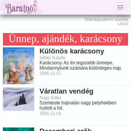
Togg
navig
2026.augusztus 8. szombat
László
Ünnep, ajándék, karácsony
Különös karácsony
Sábitz Katalin
Karácsony. Az év legszebb ünnepe.
Mindannyiunk számára különleges nap.
2006.12.15.
Váratlan vendég
Nagy Erika
Szenteste hajnalán nagy pelyhekben
hullott a hó.
2006.12.14.