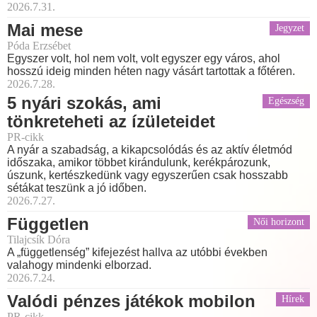
2026.7.31.
Mai mese
Jegyzet
Póda Erzsébet
Egyszer volt, hol nem volt, volt egyszer egy város, ahol
hosszú ideig minden héten nagy vásárt tartottak a főtéren.
2026.7.28.
5 nyári szokás, ami
Egészség
tönkreteheti az ízületeidet
PR-cikk
A nyár a szabadság, a kikapcsolódás és az aktív életmód
időszaka, amikor többet kirándulunk, kerékpározunk,
úszunk, kertészkedünk vagy egyszerűen csak hosszabb
sétákat teszünk a jó időben.
2026.7.27.
Független
Női horizont
Tilajcsík Dóra
A „függetlenség” kifejezést hallva az utóbbi években
valahogy mindenki elborzad.
2026.7.24.
Valódi pénzes játékok mobilon
Hírek
PR-cikk