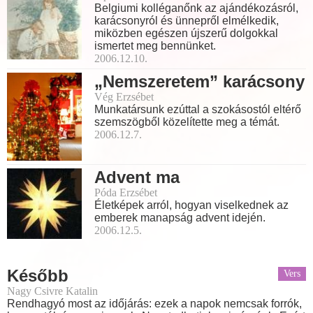
Belgiumi kolléganőnk az ajándékozásról,
karácsonyról és ünnepről elmélkedik,
miközben egészen újszerű dolgokkal
ismertet meg bennünket.
2006.12.10.
„Nemszeretem” karácsony
Vég Erzsébet
Munkatársunk ezúttal a szokásostól eltérő
szemszögből közelítette meg a témát.
2006.12.7.
Advent ma
Póda Erzsébet
Életképek arról, hogyan viselkednek az
emberek manapság advent idején.
2006.12.5.
Később
Vers
Nagy Csivre Katalin
Rendhagyó most az időjárás: ezek a napok nemcsak forrók,