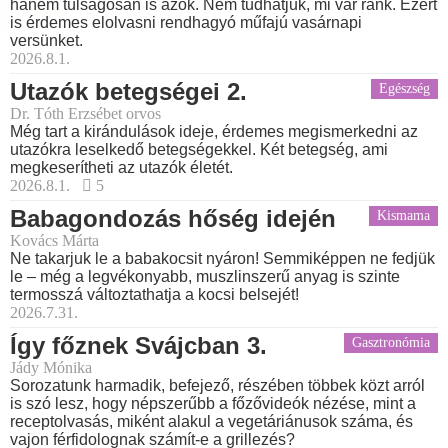
hanem túlságosan is azok. Nem tudhatjuk, mi vár ránk. Ezért
is érdemes elolvasni rendhagyó műfajú vasárnapi
versünket.
2026.8.1.
Utazók betegségei 2.
Egészség
Dr. Tóth Erzsébet orvos
Még tart a kirándulások ideje, érdemes megismerkedni az
utazókra leselkedő betegségekkel. Két betegség, ami
megkeserítheti az utazók életét.
2026.8.1.
5
Babagondozás hőség idején
Kismama
Kovács Márta
Ne takarjuk le a babakocsit nyáron! Semmiképpen ne fedjük
le – még a legvékonyabb, muszlinszerű anyag is szinte
termosszá változtathatja a kocsi belsejét!
2026.7.31.
Így főznek Svájcban 3.
Gasztronómia
Jády Mónika
Sorozatunk harmadik, befejező, részében többek közt arról
is szó lesz, hogy népszerűbb a főzővideók nézése, mint a
receptolvasás, miként alakul a vegetáriánusok száma, és
vajon férfidolognak számít-e a grillezés?