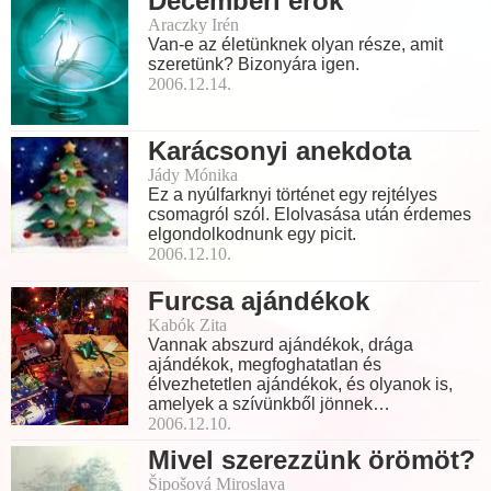
Decemberi erők
Araczky Irén
Van-e az életünknek olyan része, amit
szeretünk? Bizonyára igen.
2006.12.14.
Karácsonyi anekdota
Jády Mónika
Ez a nyúlfarknyi történet egy rejtélyes
csomagról szól. Elolvasása után érdemes
elgondolkodnunk egy picit.
2006.12.10.
Furcsa ajándékok
Kabók Zita
Vannak abszurd ajándékok, drága
ajándékok, megfoghatatlan és
élvezhetetlen ajándékok, és olyanok is,
amelyek a szívünkből jönnek…
2006.12.10.
Mivel szerezzünk örömöt?
Šipošová Miroslava