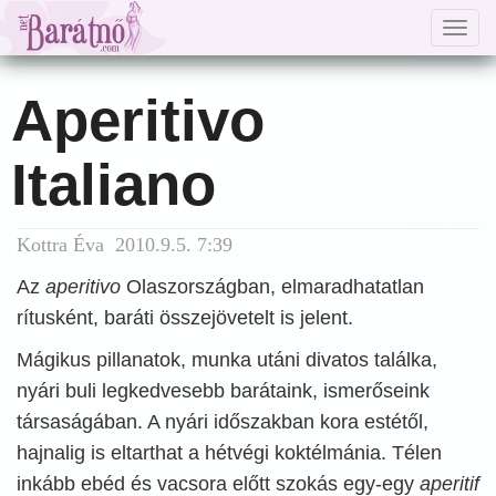
Togg
navig
Aperitivo
Italiano
Kottra Éva 2010.9.5. 7:39
Az
aperitivo
Olaszországban, elmaradhatatlan
rítusként, baráti összejövetelt is jelent.
Mágikus pillanatok, munka utáni divatos találka,
nyári buli legkedvesebb barátaink, ismerőseink
társaságában. A nyári időszakban kora estétől,
hajnalig is eltarthat a hétvégi koktélmánia. Télen
inkább ebéd és vacsora előtt szokás egy-egy
aperitif