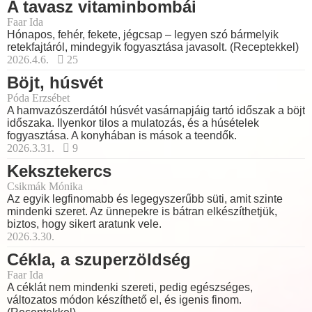
A tavasz vitaminbombái
Faar Ida
Hónapos, fehér, fekete, jégcsap – legyen szó bármelyik
retekfajtáról, mindegyik fogyasztása javasolt. (Receptekkel)
2026.4.6.
25
Böjt, húsvét
Póda Erzsébet
A hamvazószerdától húsvét vasárnapjáig tartó időszak a böjt
időszaka. Ilyenkor tilos a mulatozás, és a húsételek
fogyasztása. A konyhában is mások a teendők.
2026.3.31.
9
Keksztekercs
Csikmák Mónika
Az egyik legfinomabb és legegyszerűbb süti, amit szinte
mindenki szeret. Az ünnepekre is bátran elkészíthetjük,
biztos, hogy sikert aratunk vele.
2026.3.30.
Cékla, a szuperzöldség
Faar Ida
A céklát nem mindenki szereti, pedig egészséges,
változatos módon készíthető el, és igenis finom.