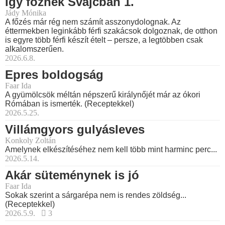
Így főznek Svájcban 1.
Jády Mónika
A főzés már rég nem számít asszonydolognak. Az
éttermekben leginkább férfi szakácsok dolgoznak, de otthon
is egyre több férfi készít ételt – persze, a legtöbben csak
alkalomszerűen.
2026.6.8.
Epres boldogság
Faar Ida
A gyümölcsök méltán népszerű királynőjét már az ókori
Rómában is ismerték. (Receptekkel)
2026.5.25.
Villámgyors gulyásleves
Konkoly Zoltán
Amelynek elkészítéséhez nem kell több mint harminc perc...
2026.5.14.
Akár süteménynek is jó
Faar Ida
Sokak szerint a sárgarépa nem is rendes zöldség...
(Receptekkel)
2026.5.9.
3