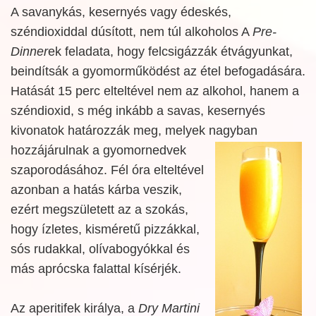
A savanykás, kesernyés vagy édeskés,
széndioxiddal dúsított, nem túl alkoholos A
Pre-
Dinner
ek feladata, hogy felcsigázzák étvágyunkat,
beindítsák a gyomorműködést az étel befogadására.
Hatását 15 perc elteltével nem az alkohol, hanem a
széndioxid, s még inkább a savas, kesernyés
kivonatok határozzák meg, melyek nagyban
hozzájárulnak
a gyomornedvek
szaporodásához. Fél óra elteltével
azonban a hatás kárba veszik,
ezért megszületett az a szokás,
hogy ízletes, kisméretű pizzákkal,
sós rudakkal, olívabogyókkal és
más aprócska falattal kísérjék.
Az aperitifek királya, a
Dry Martini