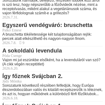
Sorozatunk harmadik, befejező, részében többek közt arról
is szó lesz, hogy népszerűbb a főzővideók nézése, mint a
receptolvasás, miként alakul a vegetáriánusok száma, és
vajon férfidolognak számít-e a grillezés?
2026.7.31.
Egyszerű vendégváró: bruschetta
Palkó Emese
A bruschetta tökéletessége két tulajdonságában rejlik:
percek alatt elkészíthető és nagyon-nagyon finom.
2026.7.8.
9
A sokoldalú levendula
Póda Csenge
Vajon mi jut eszünkbe elsőként, ha a levenduláról van szó?
(A cikk végén receptötlet)
2026.6.20.
Így főznek Svájcban 2.
Jády Mónika
Sorozatunk következő részében felfedjük, hogy Európa
ékszerdobozában valós és kitalált receptszerzők is léteznek,
és azt is, hogyan működnek a különböző férfi főzőklubok...
2026.6.18.