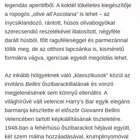
legendás aperitifből. A koktél tökéletes kiegészítője
a ropogós „olive all’Ascolana” is lehet – az
ínycsiklandozó, rántott, húsos olívabogyókat
szerecsendió reszelékével illatosított, négyféle
darált húsból, főtt raguféleséggel és parmezánnal
töltik meg, de az otthoni lapcsánka is, kisméretű
formákra vágva, igencsak egyedi megoldás lehet.
Az inkább hölgyeknek való „klasszikusok” közül az
invitáns
Bellini
őszibarackillatának és vonzó
megjelenésének sem könnyű ellenállni. A
világhírűvé vált velencei Harry’s Bar egyik elegáns
barmanja készítette el először Giovanni Bellini
Velencében tartott képkiállításának tiszteletére.
1948-ban a fehérhúsú őszibarackot héjával együtt,
két szem málna hozzáadásával, krumplinyomóval