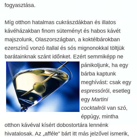
fogyasztása.
Míg otthon hatalmas cukrászdákban és illatos
kávéházakban finom süteményt és habos kávét
majszolunk, Olaszországban, a koktélbárokban
ezerszínű vonzó itallal és sós mignonokkal töltjük
barátainknak szánt időnket. Ezért semmiképp ne
pánikoljunk, ha egy
bárba kaptunk
meghívást: csak egy
espressó
ról, esetleg
egy
Martini
cocktai
lról van szó,
éppúgy, mintha
otthon kávéval kísért dobostortára lennénk
hivatalosak. Az „afféle” bárt itt más jelzővel ismerik,