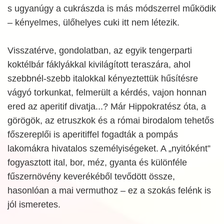
s ugyanúgy a cukrászda is más módszerrel működik
– kényelmes, ülőhelyes cuki itt nem létezik.
Visszatérve, gondolatban, az egyik tengerparti
koktélbár fáklyákkal kivilágított teraszára, ahol
szebbnél-szebb italokkal kényeztettük hűsítésre
vágyó torkunkat, felmerült a kérdés, vajon honnan
ered az aperitif divatja...? Már Hippokratész óta, a
görögök, az etruszkok és a római birodalom tehetős
főszereplői is aperitiffel fogadták a pompás
lakomákra hivatalos személyiségeket. A „nyitóként”
fogyasztott ital, bor, méz, gyanta és különféle
fűszernövény keverékéből tevődött össze,
hasonlóan a mai vermuthoz – ez a szokás felénk is
jól ismeretes.