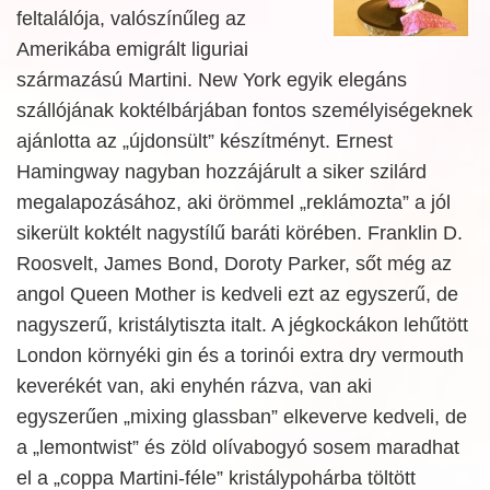
feltalálója, valószínűleg az
Amerikába emigrált liguriai
származású Martini. New York egyik elegáns
szállójának koktélbárjában fontos személyiségeknek
ajánlotta az „újdonsült” készítményt. Ernest
Hamingway nagyban hozzájárult a siker szilárd
megalapozásához, aki örömmel „reklámozta” a jól
sikerült koktélt nagystílű baráti körében. Franklin D.
Roosvelt, James Bond, Doroty Parker, sőt még az
angol Queen Mother is kedveli ezt az egyszerű, de
nagyszerű, kristálytiszta italt. A jégkockákon lehűtött
London környéki gin és a torinói extra dry vermouth
keverékét van, aki enyhén rázva, van aki
egyszerűen „mixing glassban” elkeverve kedveli, de
a „lemontwist” és zöld olívabogyó sosem maradhat
el a „coppa Martini-féle” kristálypohárba töltött