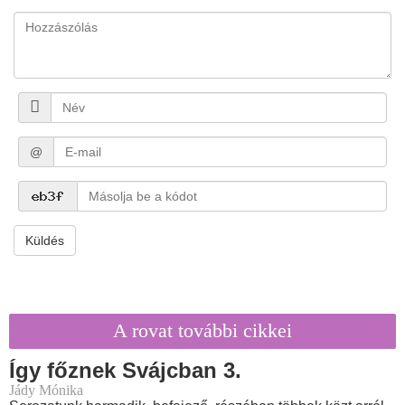
@
Küldés
A rovat további cikkei
Így főznek Svájcban 3.
Jády Mónika