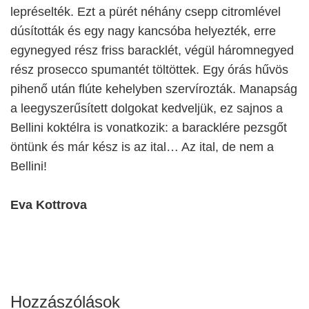
lepréselték. Ezt a pürét néhány csepp citromlével
dúsították és egy nagy kancsóba helyezték, erre
egynegyed rész friss baracklét, végül háromnegyed
rész prosecco spumantét töltöttek. Egy órás hűvös
pihenő után flúte kehelyben szervírozták. Manapság
a leegyszerűsített dolgokat kedveljük, ez sajnos a
Bellini koktélra is vonatkozik: a baracklére pezsgőt
öntünk és már kész is az ital… Az ital, de nem a
Bellini!
Eva Kottrova
Hozzászólások