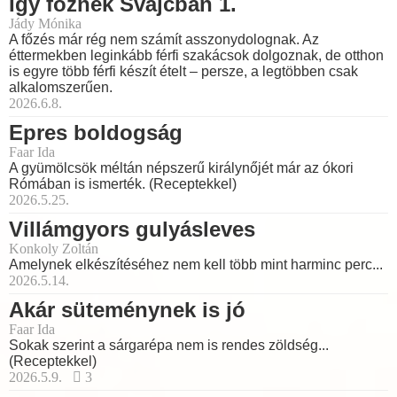
Így főznek Svájcban 1.
Jády Mónika
A főzés már rég nem számít asszonydolognak. Az
éttermekben leginkább férfi szakácsok dolgoznak, de otthon
is egyre több férfi készít ételt – persze, a legtöbben csak
alkalomszerűen.
2026.6.8.
Epres boldogság
Faar Ida
A gyümölcsök méltán népszerű királynőjét már az ókori
Rómában is ismerték. (Receptekkel)
2026.5.25.
Villámgyors gulyásleves
Konkoly Zoltán
Amelynek elkészítéséhez nem kell több mint harminc perc...
2026.5.14.
Akár süteménynek is jó
Faar Ida
Sokak szerint a sárgarépa nem is rendes zöldség...
(Receptekkel)
2026.5.9.
3