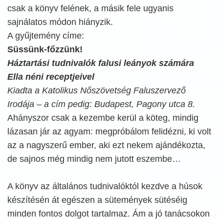
csak a könyv felének, a másik fele ugyanis
sajnálatos módon hiányzik.
A gyűjtemény címe:
Süssünk-főzzünk!
Háztartási tudnivalók falusi leányok számára
Ella néni receptjeivel
Kiadta a Katolikus Nőszövetség Faluszervező
Irodája – a cím pedig: Budapest, Pagony utca 8.
Ahányszor csak a kezembe kerül a köteg, mindig
lázasan jár az agyam: megpróbálom felidézni, ki volt
az a nagyszerű ember, aki ezt nekem ajándékozta,
de sajnos még mindig nem jutott eszembe…
A könyv az általános tudnivalóktól kezdve a húsok
készítésén át egészen a sütemények sütéséig
minden fontos dolgot tartalmaz. Ám a jó tanácsokon