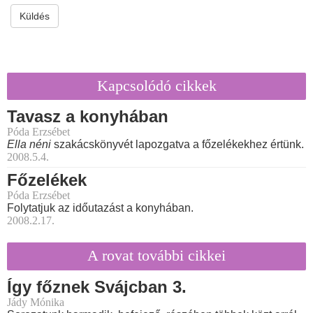
Küldés
Kapcsolódó cikkek
Tavasz a konyhában
Póda Erzsébet
Ella néni
szakácskönyvét lapozgatva a főzelékekhez értünk.
2008.5.4.
Főzelékek
Póda Erzsébet
Folytatjuk az időutazást a konyhában.
2008.2.17.
A rovat további cikkei
Így főznek Svájcban 3.
Jády Mónika