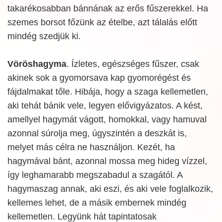
takarékosabban bánnának az erős fűszerekkel. Ha
szemes borsot főzünk az ételbe, azt tálalás előtt
mindég szedjük ki.
Vöröshagyma
. Ízletes, egészséges fűszer, csak
akinek sok a gyomorsava kap gyomorégést és
fájdalmakat tőle. Hibája, hogy a szaga kellemetlen,
aki tehát bánik vele, legyen elővigyázatos. A kést,
amellyel hagymát vágott, homokkal, vagy hamuval
azonnal súrolja meg, úgyszintén a deszkát is,
melyet más célra ne használjon. Kezét, ha
hagymával bánt, azonnal mossa meg hideg vízzel,
így leghamarabb megszabadul a szagától. A
hagymaszag annak, aki eszi, és aki vele foglalkozik,
kellemes lehet, de a másik embernek mindég
kellemetlen. Legyünk hát tapintatosak