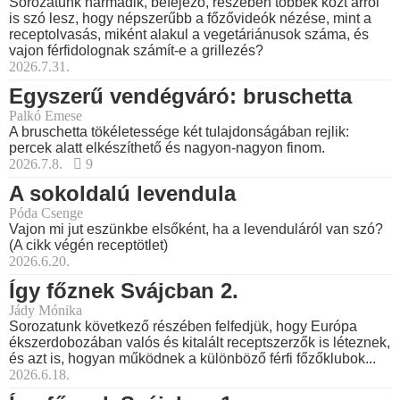
Sorozatunk harmadik, befejező, részében többek közt arról
is szó lesz, hogy népszerűbb a főzővideók nézése, mint a
receptolvasás, miként alakul a vegetáriánusok száma, és
vajon férfidolognak számít-e a grillezés?
2026.7.31.
Egyszerű vendégváró: bruschetta
Palkó Emese
A bruschetta tökéletessége két tulajdonságában rejlik:
percek alatt elkészíthető és nagyon-nagyon finom.
2026.7.8.
9
A sokoldalú levendula
Póda Csenge
Vajon mi jut eszünkbe elsőként, ha a levenduláról van szó?
(A cikk végén receptötlet)
2026.6.20.
Így főznek Svájcban 2.
Jády Mónika
Sorozatunk következő részében felfedjük, hogy Európa
ékszerdobozában valós és kitalált receptszerzők is léteznek,
és azt is, hogyan működnek a különböző férfi főzőklubok...
2026.6.18.