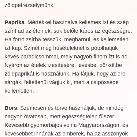
zöldpetrezselymünk.
Paprika
. Mértékkel használva kellemes ízt és szép
színt ad az ételnek, sok belőle káros az egészségre.
Ha forró zsírba tesszük, megbarnul, és kellemetlen
ízt kap. Színét még húsételeknél is pótolhatjuk
kevés paradicsommal, mely nagyon finom ízt is ad.
Nyáron az ételek ízesítésére, levesbe, pörköltbe
zöldpaprikát is használunk. Ha látjuk, hogy az erei
sárgák, feltétlenül vágjuk ki, mert a csípőssége
kellemetlen.
Bors
. Szemesen és törve használjuk, de mindég
nagyon óvatosan, mert egészségtelen fűszer.
Kevesebb gyomorbajos volna Magyarországon, és
kevesebbet innának az emberek, ha az asszonyok