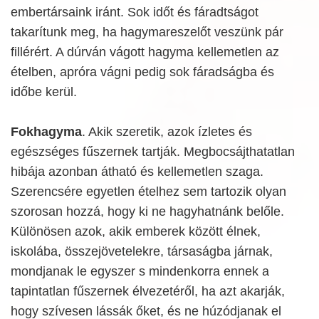
embertársaink iránt. Sok időt és fáradtságot
takarítunk meg, ha hagymareszelőt veszünk pár
fillérért. A dúrván vágott hagyma kellemetlen az
ételben, apróra vágni pedig sok fáradságba és
időbe kerül.
Fokhagyma
. Akik szeretik, azok ízletes és
egészséges fűszernek tartják. Megbocsájthatatlan
hibája azonban átható és kellemetlen szaga.
Szerencsére egyetlen ételhez sem tartozik olyan
szorosan hozzá, hogy ki ne hagyhatnánk belőle.
Különösen azok, akik emberek között élnek,
iskolába, összejövetelekre, társaságba járnak,
mondjanak le egyszer s mindenkorra ennek a
tapintatlan fűszernek élvezetéről, ha azt akarják,
hogy szívesen lássák őket, és ne húzódjanak el