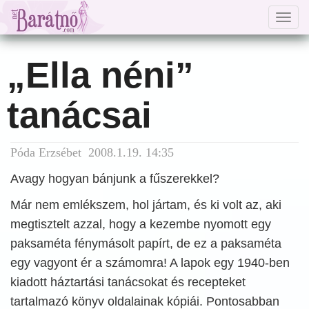
Togg
navig
„Ella néni”
tanácsai
Póda Erzsébet 2008.1.19. 14:35
Avagy hogyan bánjunk a fűszerekkel?
Már nem emlékszem, hol jártam, és ki volt az, aki
megtisztelt azzal, hogy a kezembe nyomott egy
paksaméta fénymásolt papírt, de ez a paksaméta
egy vagyont ér a számomra! A lapok egy 1940-ben
kiadott háztartási tanácsokat és recepteket
tartalmazó könyv oldalainak kópiái. Pontosabban