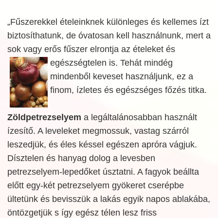
„Fűszerekkel ételeinknek különleges és kellemes ízt
biztosíthatunk, de óvatosan kell használnunk, mert a
sok vagy erős fűszer elrontja az ételeket és
egészségtelen is. Tehát mindég
mindenből keveset használjunk, ez a
finom, ízletes és egészséges főzés titka.
Zöldpetrezselyem
a legáltalánosabban használt
ízesítő. A leveleket megmossuk, vastag szárról
leszedjük, és éles késsel egészen apróra vágjuk.
Dísztelen és hanyag dolog a levesben
petrezselyem-lepedőket úsztatni. A fagyok beállta
előtt egy-két petrezselyem gyökeret cserépbe
ültetünk és bevisszük a lakás egyik napos ablakába,
öntözgetjük s így egész télen lesz friss