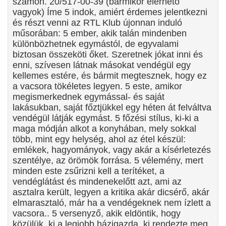
számon. 20/517-00-39 (bármikor elérhető
vagyok) Íme 5 indok, amiért érdemes jelentkezni
és részt venni az RTL Klub újonnan induló
műsorában: 5 ember, akik talán mindenben
különbözhetnek egymástól, de egyvalami
biztosan összeköti őket. Szeretnek jókat inni és
enni, szívesen látnak másokat vendégül egy
kellemes estére, és bármit megtesznek, hogy ez
a vacsora tökéletes legyen. 5 este, amikor
megismerkednek egymással- és saját
lakásukban, saját főztjükkel egy héten át felváltva
vendégül látják egymást. 5 főzési stílus, ki-ki a
maga módján alkot a konyhában, mely sokkal
több, mint egy helység, ahol az étel készül:
emlékek, hagyományok, vagy akár a kísérletezés
szentélye, az örömök forrása. 5 vélemény, mert
minden este zsűrizni kell a terítéket, a
vendéglátást és mindenekelőtt azt, ami az
asztalra került, legyen a kritika akár dicsérő, akár
elmarasztaló, már ha a vendégeknek nem ízlett a
vacsora.. 5 versenyző, akik eldöntik, hogy
közülük, ki a legjobb házigazda, ki rendezte meg