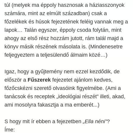
túl (melyek ma éppoly hasznosak a háziasszonyok
számára, mint az elmúlt században) csak a
főzelékek és húsok fejezetének feléig vannak meg a
lapok… Talán egyszer, éppoly csoda folytán, mint
ahogy az első rész hozzám jutott, rám talál majd a
könyv másik részének másolata is. (Mindenesetre
feljegyeztem a teljesülendő álmaim közé…)
Igaz, hogy a gyűjtemény nem ezzel kezdődik, de
először a
Fűszerek
fejezetet ajánlom kedves,
főzőcskézni szerető olvasóink figyelmébe. (Ami a
tanácsok és receptek „ideológiai részét” illeti, akad,
ami mosolyra fakasztja a ma emberét...)
S hogy mit ír ebben a fejezetben
„Ella néni”
?
Íme: