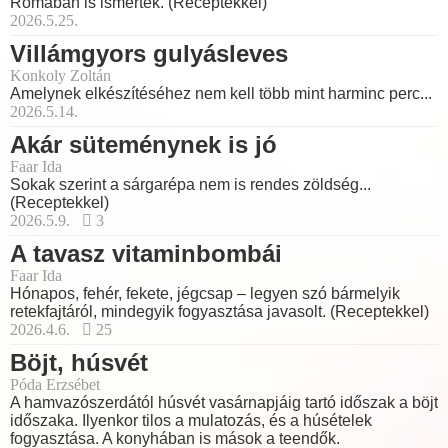
Rómában is ismerték. (Receptekkel)
2026.5.25.
Villámgyors gulyásleves
Konkoly Zoltán
Amelynek elkészítéséhez nem kell több mint harminc perc...
2026.5.14.
Akár süteménynek is jó
Faar Ida
Sokak szerint a sárgarépa nem is rendes zöldség...
(Receptekkel)
2026.5.9.
3
A tavasz vitaminbombái
Faar Ida
Hónapos, fehér, fekete, jégcsap – legyen szó bármelyik
retekfajtáról, mindegyik fogyasztása javasolt. (Receptekkel)
2026.4.6.
25
Böjt, húsvét
Póda Erzsébet
A hamvazószerdától húsvét vasárnapjáig tartó időszak a böjt
időszaka. Ilyenkor tilos a mulatozás, és a húsételek
fogyasztása. A konyhában is mások a teendők.