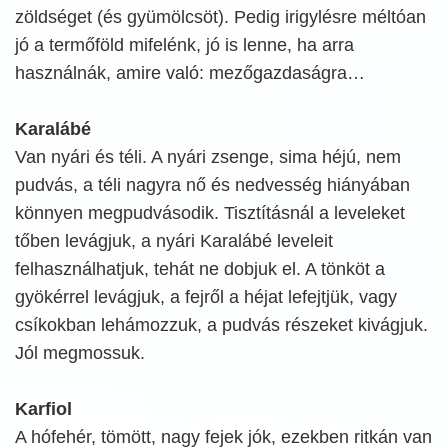
zöldséget (és gyümölcsöt). Pedig irigylésre méltóan
jó a termőföld mifelénk, jó is lenne, ha arra
használnák, amire való: mezőgazdaságra…
Karalábé
Van nyári és téli. A nyári zsenge, sima héjú, nem
pudvás, a téli nagyra nő és nedvesség hiányában
könnyen megpudvásodik. Tisztításnál a leveleket
tőben levágjuk, a nyári Karalábé leveleit
felhasználhatjuk, tehát ne dobjuk el. A tönköt a
gyökérrel levágjuk, a fejről a héjat lefejtjük, vagy
csíkokban lehámozzuk, a pudvás részeket kivágjuk.
Jól megmossuk.
Karfiol
A hófehér, tömött, nagy fejek jók, ezekben ritkán van