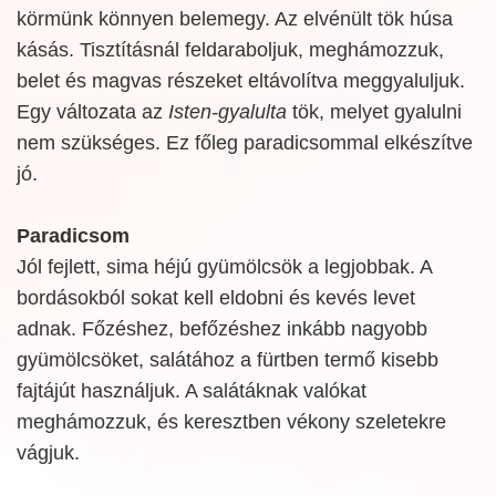
körmünk könnyen belemegy. Az elvénült tök húsa
kásás. Tisztításnál feldaraboljuk, meghámozzuk,
belet és magvas részeket eltávolítva meggyaluljuk.
Egy változata az
Isten-gyalulta
tök, melyet gyalulni
nem szükséges. Ez főleg paradicsommal elkészítve
jó.
Paradicsom
Jól fejlett, sima héjú gyümölcsök a legjobbak. A
bordásokból sokat kell eldobni és kevés levet
adnak. Főzéshez, befőzéshez inkább nagyobb
gyümölcsöket, salátához a fürtben termő kisebb
fajtájút használjuk. A salátáknak valókat
meghámozzuk, és keresztben vékony szeletekre
vágjuk.