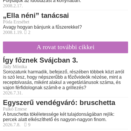
Folytatjuk az időutazást a konyhában.
2008.2.17.
„Ella néni” tanácsai
Póda Erzsébet
Avagy hogyan bánjunk a fűszerekkel?
2008.1.19.
2
A rovat további cikkei
Így főznek Svájcban 3.
Jády Mónika
Sorozatunk harmadik, befejező, részében többek közt arról
is szó lesz, hogy népszerűbb a főzővideók nézése, mint a
receptolvasás, miként alakul a vegetáriánusok száma, és
vajon férfidolognak számít-e a grillezés?
2026.7.31.
Egyszerű vendégváró: bruschetta
Palkó Emese
A bruschetta tökéletessége két tulajdonságában rejlik:
percek alatt elkészíthető és nagyon-nagyon finom.
2026.7.8.
9