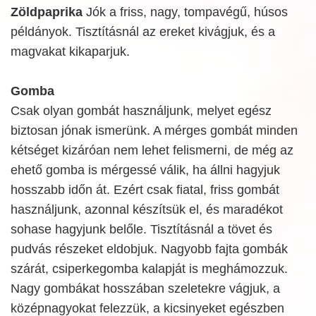
Zöldpaprika
Jók a friss, nagy, tompavégű, húsos
példányok. Tisztításnál az ereket kivágjuk, és a
magvakat kikaparjuk.
Gomba
Csak olyan gombát használjunk, melyet egész
biztosan jónak ismerünk. A mérges gombát minden
kétséget kizáróan nem lehet felismerni, de még az
ehető gomba is mérgessé válik, ha állni hagyjuk
hosszabb időn át. Ezért csak fiatal, friss gombát
használjunk, azonnal készítsük el, és maradékot
sohase hagyjunk belőle. Tisztításnál a tövet és
pudvás részeket eldobjuk. Nagyobb fajta gombák
szárát, csiperkegomba kalapját is meghámozzuk.
Nagy gombákat hosszában szeletekre vágjuk, a
középnagyokat felezzük, a kicsinyeket egészben