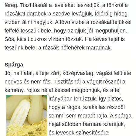
féreg. Tisztításnál a leveleket leszedjük, a tönkről a
rózsákat darabokra szedve levágjuk, félóráig hideg
vízben állni hagyjuk. A fővő vízbe a rózsákat fejükkel
felfelé tesszük bele, hogy az aljuk jól megpuhuljon.
Sós, kicsit cukros vízben főzzük. Ha kevés tejet is
teszünk bele, a rózsák hófehérek maradnak.
Spárga
Jó, ha fiatal, a feje zárt, középvastag, vágási felülete
nedves és nem fás. Tisztításnál a vágott résznél a
kemény, rojtos héjat késsel megbontjuk, és a fej
irányában lehúzzuk. Így biztos,
hogy a rágós, szakállas részből
semmi sem maradt rajta. A spárga
héját sütőben barnára szárítjuk,
és levesek színesítésére