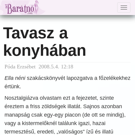
Togg
navig
Tavasz a
konyhában
Póda Erzsébet 2008.5.4. 12:18
Ella néni
szakácskönyvét lapozgatva a főzelékekhez
értünk.
Nosztalgiázva olvastam ezt a fejezetet, szinte
éreztem a friss zöldségek illatát. Sajnos azonban
manapság csak egy-egy piacon (de ott se mindig),
vagy a kistermelőknél találunk igazi, hazai
termesztésű, eredeti, „valóságos” ízű és illatú