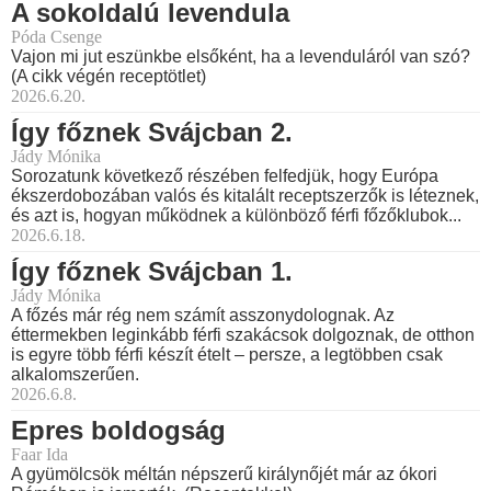
A sokoldalú levendula
Póda Csenge
Vajon mi jut eszünkbe elsőként, ha a levenduláról van szó?
(A cikk végén receptötlet)
2026.6.20.
Így főznek Svájcban 2.
Jády Mónika
Sorozatunk következő részében felfedjük, hogy Európa
ékszerdobozában valós és kitalált receptszerzők is léteznek,
és azt is, hogyan működnek a különböző férfi főzőklubok...
2026.6.18.
Így főznek Svájcban 1.
Jády Mónika
A főzés már rég nem számít asszonydolognak. Az
éttermekben leginkább férfi szakácsok dolgoznak, de otthon
is egyre több férfi készít ételt – persze, a legtöbben csak
alkalomszerűen.
2026.6.8.
Epres boldogság
Faar Ida
A gyümölcsök méltán népszerű királynőjét már az ókori