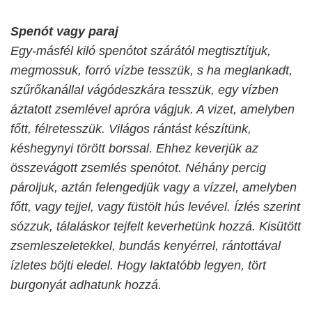
Spenót vagy paraj
Egy-másfél kiló spenótot szárától megtisztítjuk,
megmossuk, forró vízbe tesszük, s ha meglankadt,
szűrőkanállal vágódeszkára tesszük, egy vízben
áztatott zsemlével apróra vágjuk. A vizet, amelyben
főtt, félretesszük. Világos rántást készítünk,
késhegynyi törött borssal. Ehhez keverjük az
összevágott zsemlés spenótot. Néhány percig
pároljuk, aztán felengedjük vagy a vízzel, amelyben
főtt, vagy tejjel, vagy füstölt hús levével. Ízlés szerint
sózzuk, tálaláskor tejfelt keverhetünk hozzá. Kisütött
zsemleszeletekkel, bundás kenyérrel, rántottával
ízletes böjti eledel. Hogy laktatóbb legyen, tört
burgonyát adhatunk hozzá.