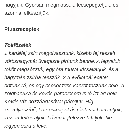
hagyjuk. Gyorsan megmossuk, lecsepegtetjük, és
azonnal elkészítjük.
Pluszreceptek
Tökfőzelék
1 kanálfej zsírt megolvasztunk, kisebb fej reszelt
vöröshagymát üvegesre pirítunk benne. A legyalult
tököt megsózzuk, egy óra múlva kicsavarjuk, és a
hagymás zsírba tesszük. 2-3 evőkanál ecetet
öntünk rá, és egy csokor friss kaprot teszünk bele. A
zöldpaprika és kevés paradicsom is jó ízt ad neki.
Kevés víz hozzáadásával pároljuk. Híg,
zsemlyeszínű, borsos-paprikás rántással berántjuk,
lassan felforraljuk, bőven tejfelezve tálaljuk. Ne
legyen sűrű a leve.