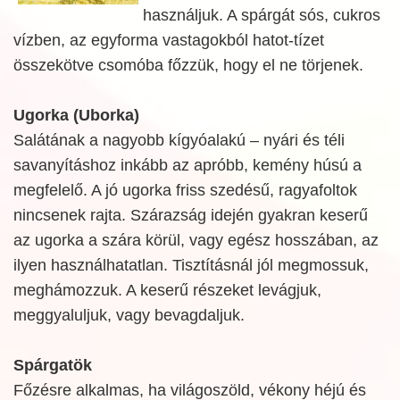
használjuk. A spárgát sós, cukros
vízben, az egyforma vastagokból hatot-tízet
összekötve csomóba főzzük, hogy el ne törjenek.
Ugorka (Uborka)
Salátának a nagyobb kígyóalakú – nyári és téli
savanyításhoz inkább az apróbb, kemény húsú a
megfelelő. A jó ugorka friss szedésű, ragyafoltok
nincsenek rajta. Szárazság idején gyakran keserű
az ugorka a szára körül, vagy egész hosszában, az
ilyen használhatatlan. Tisztításnál jól megmossuk,
meghámozzuk. A keserű részeket levágjuk,
meggyaluljuk, vagy bevagdaljuk.
Spárgatök
Főzésre alkalmas, ha világoszöld, vékony héjú és