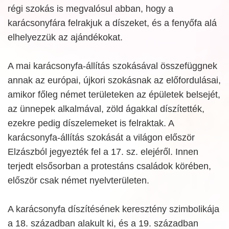
régi szokás is megvalósul abban, hogy a
karácsonyfára felrakjuk a díszeket, és a fenyőfa alá
elhelyezzük az ajándékokat.
A mai karácsonyfa-állítás szokásával összefüggnek
annak az európai, újkori szokásnak az előfordulásai,
amikor főleg német területeken az épületek belsejét,
az ünnepek alkalmával, zöld ágakkal díszítették,
ezekre pedig díszelemeket is felraktak. A
karácsonyfa-állítás szokását a világon először
Elzászból jegyezték fel a 17. sz. elejéről. Innen
terjedt elsősorban a protestáns családok körében,
először csak német nyelvterületen.
A karácsonyfa díszítésének keresztény szimbolikája
a 18. században alakult ki, és a 19. században