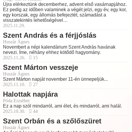
Újra elérkeztünk decemberhez, advent első vasárnapjához.
Ez pedig az időben valaminek a végét jelzi, egy év, egy kor,
egy korszak, egy állomás befejeztét, számadást a
visszatekintés lehetőségével…
2025.11.29.
Szent András és a férjjóslás
Huszár Ágnes
Novembert a népi kalendárium Szent András havának
nevezi. Íme, néhány ehhez kötődő hagyomány.
2025.11.26.
15
Szent Márton vesszeje
Huszár Ágnes
Szent Márton napját november 11-én ünnepeljük...
2025.11.10.
27
Halottak napjára
Póda Erzsébet
Ez a nap szól mindarról, ami élet, és mindarról, ami halál.
2025.10.30.
44
Szent Orbán és a szőlőszüret
Huszár Ágnes