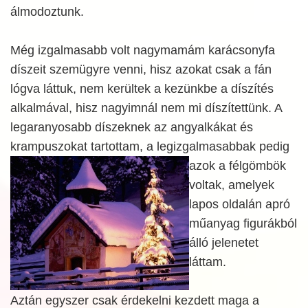
álmodoztunk.
Még izgalmasabb volt nagymamám karácsonyfa
díszeit szemügyre venni, hisz azokat csak a fán
lógva láttuk, nem kerültek a kezünkbe a díszítés
alkalmával, hisz nagyimnál nem mi díszítettünk. A
legaranyosabb díszeknek az angyalkákat és
krampuszokat tartottam,
a legizgalmasabbak pedig
azok a félgömbök
voltak, amelyek
lapos oldalán apró
műanyag figurákból
álló jelenetet
láttam.
Aztán egyszer csak érdekelni kezdett maga a