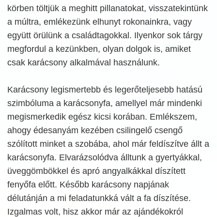
körben töltjük a meghitt pillanatokat, visszatekintünk
a múltra, emlékezünk elhunyt rokonainkra, vagy
együtt örülünk a családtagokkal. Ilyenkor sok tárgy
megfordul a kezünkben, olyan dolgok is, amiket
csak karácsony alkalmával használunk.
Karácsony legismertebb és legerőteljesebb hatású
szimbóluma a karácsonyfa, amellyel már mindenki
megismerkedik egész kicsi korában. Emlékszem,
ahogy édesanyám kezében csilingelő csengő
szólított minket a szobába, ahol már feldíszítve állt a
karácsonyfa. Elvarázsolódva álltunk a gyertyákkal,
üveggömbökkel és apró angyalkákkal díszített
fenyőfa előtt. Később karácsony napjának
délutánján a mi feladatunkká vált a fa díszítése.
Izgalmas volt, hisz akkor már az ajándékokról