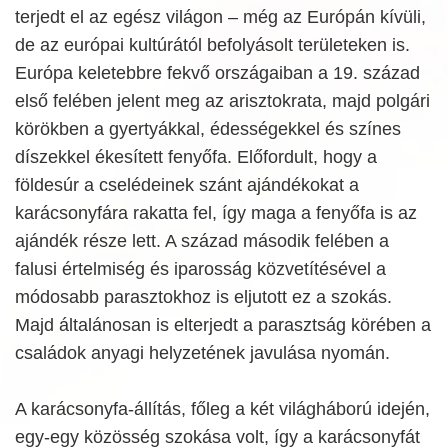
terjedt el az egész világon – még az Európán kívüli,
de az európai kultúrától befolyásolt területeken is.
Európa keletebbre fekvő országaiban a 19. század
első felében jelent meg az arisztokrata, majd polgári
körökben a gyertyákkal, édességekkel és színes
díszekkel ékesített fenyőfa. Előfordult, hogy a
földesúr a cselédeinek szánt ajándékokat a
karácsonyfára rakatta fel, így maga a fenyőfa is az
ajándék része lett. A század második felében a
falusi értelmiség és iparosság közvetítésével a
módosabb parasztokhoz is eljutott ez a szokás.
Majd általánosan is elterjedt a parasztság körében a
családok anyagi helyzetének javulása nyomán.
A karácsonyfa-állítás, főleg a két világháború idején,
egy-egy közösség szokása volt, így a karácsonyfát