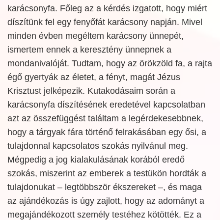
karácsonyfa. Főleg az a kérdés izgatott, hogy miért
díszítünk fel egy fenyőfát karácsony napján. Mivel
minden évben megéltem karácsony ünnepét,
ismertem ennek a keresztény ünnepnek a
mondanivalóját. Tudtam, hogy az örökzöld fa, a rajta
égő gyertyák az életet, a fényt, magát Jézus
Krisztust jelképezik. Kutakodásaim során a
karácsonyfa díszítésének eredetével kapcsolatban
azt az összefüggést találtam a legérdekesebbnek,
hogy a tárgyak fára történő felrakásában egy ősi, a
tulajdonnal kapcsolatos szokás nyilvánul meg.
Mégpedig a jog kialakulásának korából eredő
szokás, miszerint az emberek a testükön hordták a
tulajdonukat – legtöbbször ékszereket –, és maga
az ajándékozás is úgy zajlott, hogy az adományt a
megajándékozott személy testéhez kötötték. Ez a