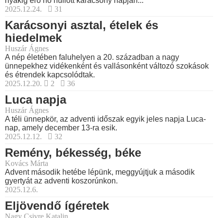
nyakig érő hó hullott karácsony napján...
2025.12.24.
31
Karácsonyi asztal, ételek és
hiedelmek
Huszár Ágnes
A nép életében faluhelyen a 20. században a nagy
ünnepekhez vidékenként és vallásonként változó szokások
és étrendek kapcsolódtak.
2025.12.20.
2
36
Luca napja
Huszár Ágnes
A téli ünnepkör, az adventi időszak egyik jeles napja Luca-
nap, amely december 13-ra esik.
2025.12.12.
32
Remény, békesség, béke
Kovács Márta
Advent második hetébe lépünk, meggyújtjuk a második
gyertyát az adventi koszorúnkon.
2025.12.6.
Eljövendő ígéretek
Nagy Csivre Katalin