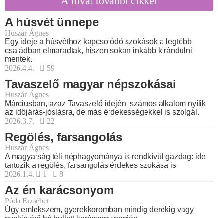
A rovat további cikkei
A húsvét ünnepe
Huszár Ágnes
Egy ideje a húsvéthoz kapcsolódó szokások a legtöbb
családban elmaradtak, hiszen sokan inkább kirándulni
mentek.
2026.4.4.
59
Tavaszelő magyar népszokásai
Huszár Ágnes
Márciusban, azaz Tavaszelő idején, számos alkalom nyílik
az időjárás-jóslásra, de más érdekességekkel is szolgál.
2026.3.7.
22
Regölés, farsangolás
Huszár Ágnes
A magyarság téli néphagyománya is rendkívül gazdag: ide
tartozik a regölés, farsangolás érdekes szokása is
2026.1.4.
1
8
Az én karácsonyom
Póda Erzsébet
Úgy emlékszem, gyerekkoromban mindig derékig vagy