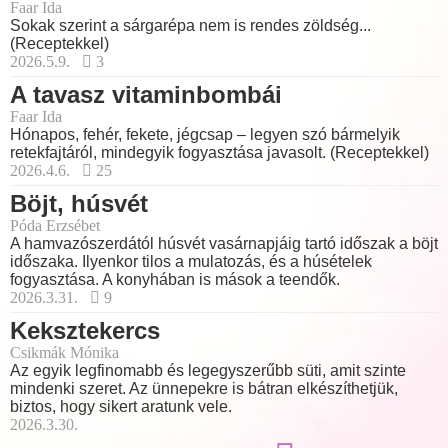
Faar Ida
Sokak szerint a sárgarépa nem is rendes zöldség...
(Receptekkel)
2026.5.9.
3
A tavasz vitaminbombái
Faar Ida
Hónapos, fehér, fekete, jégcsap – legyen szó bármelyik
retekfajtáról, mindegyik fogyasztása javasolt. (Receptekkel)
2026.4.6.
25
Böjt, húsvét
Póda Erzsébet
A hamvazószerdától húsvét vasárnapjáig tartó időszak a böjt
időszaka. Ilyenkor tilos a mulatozás, és a húsételek
fogyasztása. A konyhában is mások a teendők.
2026.3.31.
9
Keksztekercs
Csikmák Mónika
Az egyik legfinomabb és legegyszerűbb süti, amit szinte
mindenki szeret. Az ünnepekre is bátran elkészíthetjük,
biztos, hogy sikert aratunk vele.
2026.3.30.