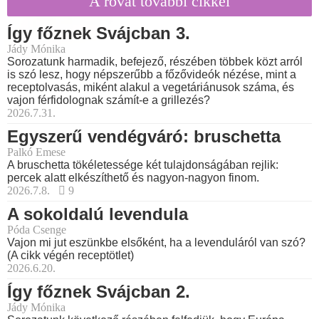
A rovat további cikkei
Így főznek Svájcban 3.
Jády Mónika
Sorozatunk harmadik, befejező, részében többek közt arról
is szó lesz, hogy népszerűbb a főzővideók nézése, mint a
receptolvasás, miként alakul a vegetáriánusok száma, és
vajon férfidolognak számít-e a grillezés?
2026.7.31.
Egyszerű vendégváró: bruschetta
Palkó Emese
A bruschetta tökéletessége két tulajdonságában rejlik:
percek alatt elkészíthető és nagyon-nagyon finom.
2026.7.8.
9
A sokoldalú levendula
Póda Csenge
Vajon mi jut eszünkbe elsőként, ha a levenduláról van szó?
(A cikk végén receptötlet)
2026.6.20.
Így főznek Svájcban 2.
Jády Mónika