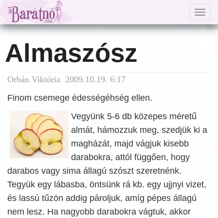
Togg
navig
Almaszósz
Orbán Viktória 2009.10.19. 6:17
Finom csemege édességéhség ellen.
Vegyünk 5-6 db közepes méretű
almát, hámozzuk meg, szedjük ki a
magházát, majd vágjuk kisebb
darabokra, attól függően, hogy
darabos vagy sima állagú szószt szeretnénk.
Tegyük egy lábasba, öntsünk rá kb. egy ujjnyi vizet,
és lassú tűzön addig pároljuk, amíg pépes állagú
nem lesz. Ha nagyobb darabokra vágtuk, akkor