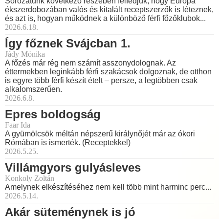
Sorozatunk következő részében felfedjük, hogy Európa
ékszerdobozában valós és kitalált receptszerzők is léteznek,
és azt is, hogyan működnek a különböző férfi főzőklubok...
2026.6.18.
Így főznek Svájcban 1.
Jády Mónika
A főzés már rég nem számít asszonydolognak. Az
éttermekben leginkább férfi szakácsok dolgoznak, de otthon
is egyre több férfi készít ételt – persze, a legtöbben csak
alkalomszerűen.
2026.6.8.
Epres boldogság
Faar Ida
A gyümölcsök méltán népszerű királynőjét már az ókori
Rómában is ismerték. (Receptekkel)
2026.5.25.
Villámgyors gulyásleves
Konkoly Zoltán
Amelynek elkészítéséhez nem kell több mint harminc perc...
2026.5.14.
Akár süteménynek is jó