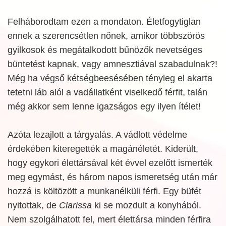
Felháborodtam ezen a mondaton. Életfogytiglan
ennek a szerencsétlen nőnek, amikor többszörös
gyilkosok és megátalkodott bűnözők nevetséges
büntetést kapnak, vagy amnesztiával szabadulnak?!
Még ha végső kétségbeesésében tényleg el akarta
tetetni láb alól a vadállatként viselkedő férfit, talán
még akkor sem lenne igazságos egy ilyen ítélet!
Azóta lezajlott a tárgyalás. A vádlott védelme
érdekében kiteregették a magánéletét. Kiderült,
hogy egykori élettársával két évvel ezelőtt ismerték
meg egymást, és három napos ismeretség után már
hozzá is költözött a munkanélküli férfi. Egy büfét
nyitottak, de
Clarissa
ki se mozdult a konyhából.
Nem szolgálhatott fel, mert élettársa minden férfira