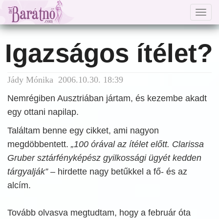
Togg
navig
Igazságos ítélet?
Jády Mónika 2006.10.30. 18:39
Nemrégiben Ausztriában jártam, és kezembe akadt
egy ottani napilap.
Találtam benne egy cikket, ami nagyon
megdöbbentett.
„100 órával az ítélet előtt. Clarissa
Gruber sztárfényképész gyilkossági ügyét kedden
tárgyalják”
– hirdette nagy betűkkel a fő- és az
alcím.
Tovább olvasva megtudtam, hogy a február óta