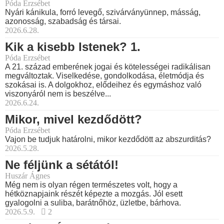
Póda Erzsébet
Nyári kánikula, forró levegő, szivárványünnep, másság,
azonosság, szabadság és társai.
2026.6.28.
Kik a kisebb Istenek? 1.
Póda Erzsébet
A 21. század emberének jogai és kötelességei radikálisan
megváltoztak. Viselkedése, gondolkodása, életmódja és
szokásai is. A dolgokhoz, elődeihez és egymáshoz való
viszonyáról nem is beszélve...
2026.6.24.
Mikor, mivel kezdődött?
Póda Erzsébet
Vajon be tudjuk határolni, mikor kezdődött az abszurditás?
2026.5.28.
Ne féljünk a sétától!
Huszár Ágnes
Még nem is olyan régen természetes volt, hogy a
hétköznapjaink részét képezte a mozgás. Jól esett
gyalogolni a suliba, barátnőhöz, üzletbe, bárhova.
2026.5.9.
2