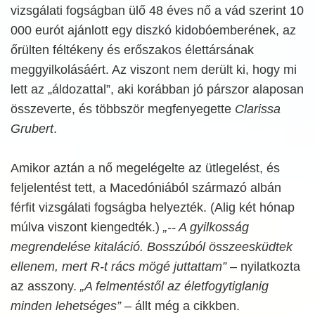
vizsgálati fogságban ülő 48 éves nő a vád szerint 10
000 eurót ajánlott egy diszkó kidobóemberének, az
őrülten féltékeny és erőszakos élettársának
meggyilkolásáért. Az viszont nem derült ki, hogy mi
lett az „áldozattal”, aki korábban jó párszor alaposan
összeverte, és többször megfenyegette
Clarissa
Grubert
.
Amikor aztán a nő megelégelte az ütlegelést, és
feljelentést tett, a Macedóniából származó albán
férfit vizsgálati fogságba helyezték. (Alig két hónap
múlva viszont kiengedték.)
„-- A gyilkosság
megrendelése kitaláció. Bosszúból összeesküdtek
ellenem, mert R-t rács mögé juttattam”
– nyilatkozta
az asszony.
„A felmentéstől az életfogytiglanig
minden lehetséges”
– állt még a cikkben.