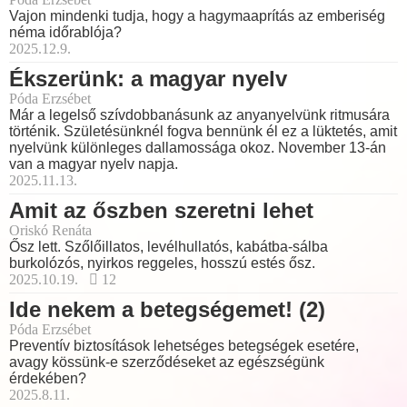
Vajon mindenki tudja, hogy a hagymaaprítás az emberiség
néma időrablója?
2025.12.9.
Ékszerünk: a magyar nyelv
Póda Erzsébet
Már a legelső szívdobbanásunk az anyanyelvünk ritmusára
történik. Születésünknél fogva bennünk él ez a lüktetés, amit
nyelvünk különleges dallamossága okoz. November 13-án
van a magyar nyelv napja.
2025.11.13.
Amit az őszben szeretni lehet
Oriskó Renáta
Ősz lett. Szőlőillatos, levélhullatós, kabátba-sálba
burkolózós, nyirkos reggeles, hosszú estés ősz.
2025.10.19.
12
Ide nekem a betegségemet! (2)
Póda Erzsébet
Preventív biztosítások lehetséges betegségek esetére,
avagy kössünk-e szerződéseket az egészségünk
érdekében?
2025.8.11.