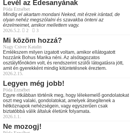
Levél az Édesanyának
Póda Erzsébet
Mindig el akartam mondani Neked, mit érzek irántad, de
olyan nehéz megszólalni és szavakba önteni az
érzelmeimet, amikor mellettem vagy.
2026.5.2.
2
3
Mi közöm hozzá?
Nagy Csivre Katalin
Emlékszem milyen izgatott voltam, amikor ellátogatott
hozzánk Bohus Marika néni. Az alsótagozatos
osztályfőnököm volt, és rendszerint szülői látogatásra jött,
amit én gyerekként mindig kitüntetésnek éreztem.
2026.2.15.
Legyen még jobb!
Póda Erzsébet
Egyre ritkábban történik meg, hogy lélekemelő gondolatokat
oszt meg valaki, gondolatokat, amelyek átsegítenek a
hétköznapok nehézségein, vagy egyszerűen csak
biztatóbbá válik általuk életünk folyamata.
2026.1.1.
Ne mozogj!
Póda Erzsébet