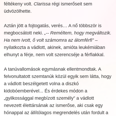
féltékeny volt.
Clarissa
régi ismerőseit sem
üdvözölhette.
Aztán jött a fojtogatás, verés… A nő többször is
megbocsátott neki.
„-- Reméltem, hogy megváltozik.
Ha nem ivott, ő volt számomra az álomférfi”
–
nyilatkozta a vádlott, akinek, amióta leukémiában
elhunyt a férje, nem volt szerencséje a férfiakkal.
A tanúvallomások egymásnak ellentmondtak. A
felvonultatott szemtanúk közül egyik sem látta, hogy
a vádlott beszélgetett volna a diszkó
kidobóemberével... És érdekes módon a
„gyilkossággal megbízott személy” a vádlott
nevezett élettársának az ismerőse, aki csak egy
hónappal az állítólagos megrendelés után fordult a