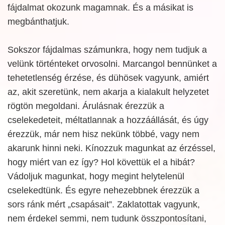
fájdalmat okozunk magamnak. És a másikat is
megbánthatjuk.
Sokszor fájdalmas számunkra, hogy nem tudjuk a
velünk történteket orvosolni. Marcangol bennünket a
tehetetlenség érzése, és dühösek vagyunk, amiért
az, akit szeretünk, nem akarja a kialakult helyzetet
rögtön megoldani. Árulásnak érezzük a
cselekedeteit, méltatlannak a hozzáállását, és úgy
érezzük, már nem hisz nekünk többé, vagy nem
akarunk hinni neki. Kínozzuk magunkat az érzéssel,
hogy miért van ez így? Hol követtük el a hibát?
Vádoljuk magunkat, hogy megint helytelenül
cselekedtünk. És egyre nehezebbnek érezzük a
sors ránk mért „csapásait”. Zaklatottak vagyunk,
nem érdekel semmi, nem tudunk összpontosítani,