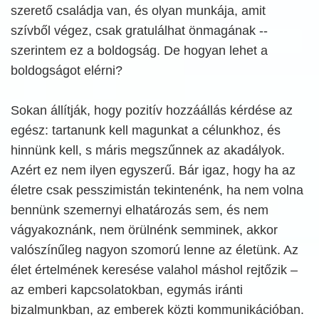
szerető családja van, és olyan munkája, amit
szívből végez, csak gratulálhat önmagának --
szerintem ez a boldogság. De hogyan lehet a
boldogságot elérni?
Sokan állítják, hogy pozitív hozzáállás kérdése az
egész: tartanunk kell magunkat a célunkhoz, és
hinnünk kell, s máris megszűnnek az akadályok.
Azért ez nem ilyen egyszerű. Bár igaz, hogy ha az
életre csak pesszimistán tekintenénk, ha nem volna
bennünk szemernyi elhatározás sem, és nem
vágyakoznánk, nem örülnénk semminek, akkor
valószínűleg nagyon szomorú lenne az életünk. Az
élet értelmének keresése valahol máshol rejtőzik –
az emberi kapcsolatokban, egymás iránti
bizalmunkban, az emberek közti kommunikációban.