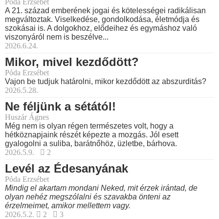
Póda Erzsébet
A 21. század emberének jogai és kötelességei radikálisan
megváltoztak. Viselkedése, gondolkodása, életmódja és
szokásai is. A dolgokhoz, elődeihez és egymáshoz való
viszonyáról nem is beszélve...
2026.6.24.
Mikor, mivel kezdődött?
Póda Erzsébet
Vajon be tudjuk határolni, mikor kezdődött az abszurditás?
2026.5.28.
Ne féljünk a sétától!
Huszár Ágnes
Még nem is olyan régen természetes volt, hogy a
hétköznapjaink részét képezte a mozgás. Jól esett
gyalogolni a suliba, barátnőhöz, üzletbe, bárhova.
2026.5.9.
2
Levél az Édesanyának
Póda Erzsébet
Mindig el akartam mondani Neked, mit érzek irántad, de
olyan nehéz megszólalni és szavakba önteni az
érzelmeimet, amikor mellettem vagy.
2026.5.2.
2
3