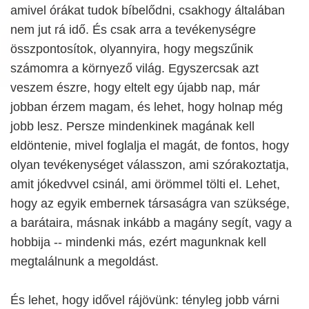
amivel órákat tudok bíbelődni, csakhogy általában
nem jut rá idő. És csak arra a tevékenységre
összpontosítok, olyannyira, hogy megszűnik
számomra a környező világ. Egyszercsak azt
veszem észre, hogy eltelt egy újabb nap, már
jobban érzem magam, és lehet, hogy holnap még
jobb lesz. Persze mindenkinek magának kell
eldöntenie, mivel foglalja el magát, de fontos, hogy
olyan tevékenységet válasszon, ami szórakoztatja,
amit jókedvvel csinál, ami örömmel tölti el. Lehet,
hogy az egyik embernek társaságra van szüksége,
a barátaira, másnak inkább a magány segít, vagy a
hobbija -- mindenki más, ezért magunknak kell
megtalálnunk a megoldást.
És lehet, hogy idővel rájövünk: tényleg jobb várni