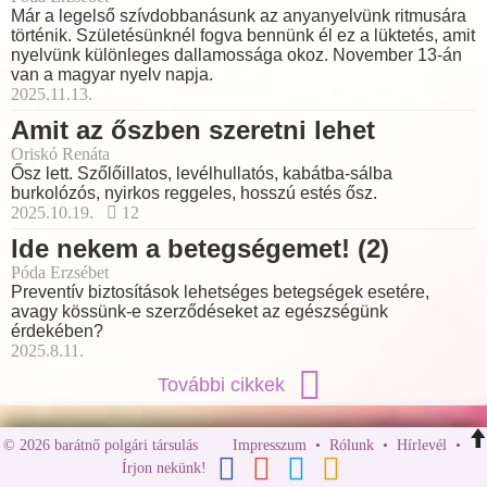
Már a legelső szívdobbanásunk az anyanyelvünk ritmusára
történik. Születésünknél fogva bennünk él ez a lüktetés, amit
nyelvünk különleges dallamossága okoz. November 13-án
van a magyar nyelv napja.
2025.11.13.
Amit az őszben szeretni lehet
Oriskó Renáta
Ősz lett. Szőlőillatos, levélhullatós, kabátba-sálba
burkolózós, nyirkos reggeles, hosszú estés ősz.
2025.10.19.
12
Ide nekem a betegségemet! (2)
Póda Erzsébet
Preventív biztosítások lehetséges betegségek esetére,
avagy kössünk-e szerződéseket az egészségünk
érdekében?
2025.8.11.
További cikkek
© 2026 barátnő polgári társulás
Impresszum
•
Rólunk
•
Hírlevél
•
Írjon nekünk!