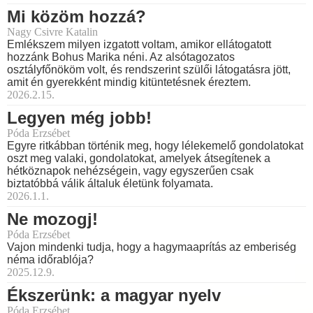
Mi közöm hozzá?
Nagy Csivre Katalin
Emlékszem milyen izgatott voltam, amikor ellátogatott
hozzánk Bohus Marika néni. Az alsótagozatos
osztályfőnököm volt, és rendszerint szülői látogatásra jött,
amit én gyerekként mindig kitüntetésnek éreztem.
2026.2.15.
Legyen még jobb!
Póda Erzsébet
Egyre ritkábban történik meg, hogy lélekemelő gondolatokat
oszt meg valaki, gondolatokat, amelyek átsegítenek a
hétköznapok nehézségein, vagy egyszerűen csak
biztatóbbá válik általuk életünk folyamata.
2026.1.1.
Ne mozogj!
Póda Erzsébet
Vajon mindenki tudja, hogy a hagymaaprítás az emberiség
néma időrablója?
2025.12.9.
Ékszerünk: a magyar nyelv
Póda Erzsébet