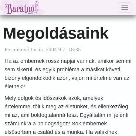
Togg
navig
Megoldásaink
Posmiková Lucia 2004.9.7. 18:35
Ha az embernek rossz napjai vannak, amikor semmi
sem sikerül, és egyik probléma a másikat követi,
bizony elgondolkodik azon, vajon mi értelme van az
életnek?
Mely dolgok és időszakok azok, amelyek
értelemmel töltik meg az életünket, és ellenkezőleg,
mi az, ami boldogtalanná tesz. Egyáltalán mi jelenti
számunkra a boldogságot? Sok embernek
elsősorban a család és a munka. Ha valakinek