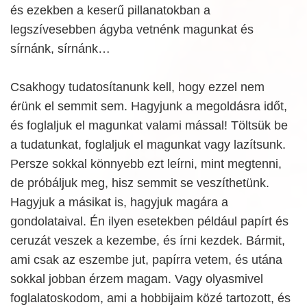
és ezekben a keserű pillanatokban a
legszívesebben ágyba vetnénk magunkat és
sírnánk, sírnánk…
Csakhogy tudatosítanunk kell, hogy ezzel nem
érünk el semmit sem. Hagyjunk a megoldásra időt,
és foglaljuk el magunkat valami mással! Töltsük be
a tudatunkat, foglaljuk el magunkat vagy lazítsunk.
Persze sokkal könnyebb ezt leírni, mint megtenni,
de próbáljuk meg, hisz semmit se veszíthetünk.
Hagyjuk a másikat is, hagyjuk magára a
gondolataival. Én ilyen esetekben például papírt és
ceruzát veszek a kezembe, és írni kezdek. Bármit,
ami csak az eszembe jut, papírra vetem, és utána
sokkal jobban érzem magam. Vagy olyasmivel
foglalatoskodom, ami a hobbijaim közé tartozott, és