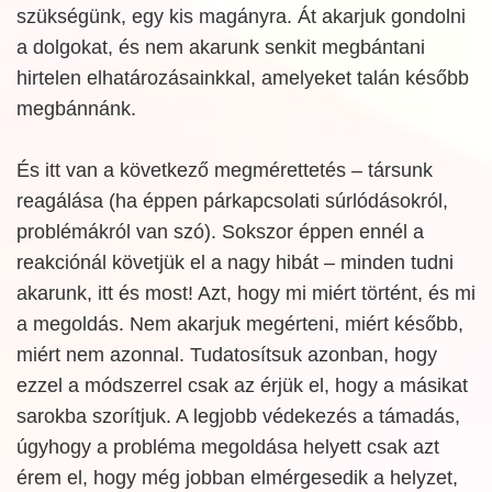
szükségünk, egy kis magányra. Át akarjuk gondolni
a dolgokat, és nem akarunk senkit megbántani
hirtelen elhatározásainkkal, amelyeket talán később
megbánnánk.
És itt van a következő megmérettetés – társunk
reagálása (ha éppen párkapcsolati súrlódásokról,
problémákról van szó). Sokszor éppen ennél a
reakciónál követjük el a nagy hibát – minden tudni
akarunk, itt és most! Azt, hogy mi miért történt, és mi
a megoldás. Nem akarjuk megérteni, miért később,
miért nem azonnal. Tudatosítsuk azonban, hogy
ezzel a módszerrel csak az érjük el, hogy a másikat
sarokba szorítjuk. A legjobb védekezés a támadás,
úgyhogy a probléma megoldása helyett csak azt
érem el, hogy még jobban elmérgesedik a helyzet,