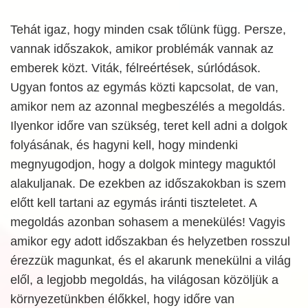
Tehát igaz, hogy minden csak tőlünk függ. Persze,
vannak időszakok, amikor problémák vannak az
emberek közt. Viták, félreértések, súrlódások.
Ugyan fontos az egymás közti kapcsolat, de van,
amikor nem az azonnal megbeszélés a megoldás.
Ilyenkor időre van szükség, teret kell adni a dolgok
folyásának, és hagyni kell, hogy mindenki
megnyugodjon, hogy a dolgok mintegy maguktól
alakuljanak. De ezekben az időszakokban is szem
előtt kell tartani az egymás iránti tiszteletet. A
megoldás azonban sohasem a menekülés! Vagyis
amikor egy adott időszakban és helyzetben rosszul
érezzük magunkat, és el akarunk menekülni a világ
elől, a legjobb megoldás, ha világosan közöljük a
környezetünkben élőkkel, hogy időre van