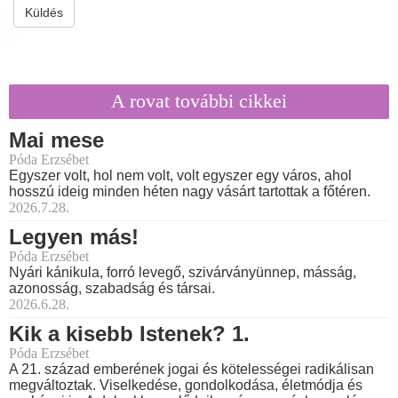
Küldés
A rovat további cikkei
Mai mese
Póda Erzsébet
Egyszer volt, hol nem volt, volt egyszer egy város, ahol
hosszú ideig minden héten nagy vásárt tartottak a főtéren.
2026.7.28.
Legyen más!
Póda Erzsébet
Nyári kánikula, forró levegő, szivárványünnep, másság,
azonosság, szabadság és társai.
2026.6.28.
Kik a kisebb Istenek? 1.
Póda Erzsébet
A 21. század emberének jogai és kötelességei radikálisan
megváltoztak. Viselkedése, gondolkodása, életmódja és