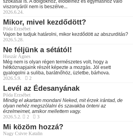
szokásai is. A dolgokhoz, elődeihez és egymáshoz való
viszonyáról nem is beszélve...
2026.6.24.
Mikor, mivel kezdődött?
Póda Erzsébet
Vajon be tudjuk határolni, mikor kezdődött az abszurditás?
2026.5.28.
Ne féljünk a sétától!
Huszár Ágnes
Még nem is olyan régen természetes volt, hogy a
hétköznapjaink részét képezte a mozgás. Jól esett
gyalogolni a suliba, barátnőhöz, üzletbe, bárhova.
2026.5.9.
2
Levél az Édesanyának
Póda Erzsébet
Mindig el akartam mondani Neked, mit érzek irántad, de
olyan nehéz megszólalni és szavakba önteni az
érzelmeimet, amikor mellettem vagy.
2026.5.2.
2
3
Mi közöm hozzá?
Nagy Csivre Katalin