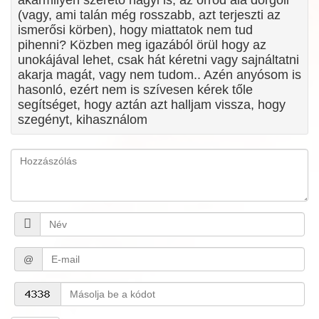
akármilyen szerető nagyi is, az orrod alá dörgöli
(vagy, ami talán még rosszabb, azt terjeszti az
ismerősi körben), hogy miattatok nem tud
pihenni? Közben meg igazából örül hogy az
unokájával lehet, csak hát kéretni vagy sajnáltatni
akarja magát, vagy nem tudom.. Azén anyósom is
hasonló, ezért nem is szívesen kérek tőle
segítséget, hogy aztán azt halljam vissza, hogy
szegényt, kihasználom
@