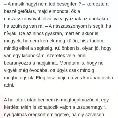
– A másik nagyi nem tud besegíteni? – kérdezte a
beszélgetőtárs, majd elmondta, ők a
nászasszonyával felváltva vigyáznak az unokákra,
ha szükség van rá. – A nászasszonyom is segít, ha
hívják. De az nincs gyakran, mert én akkor is
megyek, ha nem kérnek meg külön, hisz tudom,
mindig elkel a segítség. Különben is, olyan jó, hogy
van egy kisunokám, szeretek vele lenni,
bearanyozza a napjaimat. Mondtam is, hogy ne
vigyék még óvodába, ott úgyis csak mindig
megbetegszik. Elég lesz majd ötéves korában oviba
adni.
A hallottak után bennem is megfogalmazódott egy
kérdés: Miért is sóhajtozik vajon a „szupernagyi”,
nyugalmas öregkort emlegetve, ha oly szívesen