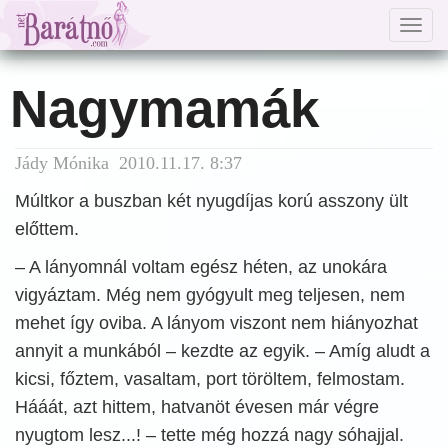
Togg
navig
Nagymamák
Jády Mónika 2010.11.17. 8:37
Múltkor a buszban két nyugdíjas korú asszony ült
előttem.
– A lányomnál voltam egész héten, az unokára
vigyáztam. Még nem gyógyult meg teljesen, nem
mehet így oviba. A lányom viszont nem hiányozhat
annyit a munkából – kezdte az egyik. – Amíg aludt a
kicsi, főztem, vasaltam, port töröltem, felmostam.
Hááát, azt hittem, hatvanöt évesen már végre
nyugtom lesz...! – tette még hozzá nagy sóhajjal.