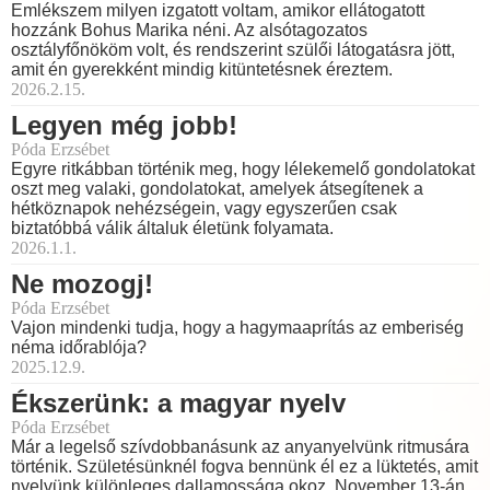
Emlékszem milyen izgatott voltam, amikor ellátogatott
hozzánk Bohus Marika néni. Az alsótagozatos
osztályfőnököm volt, és rendszerint szülői látogatásra jött,
amit én gyerekként mindig kitüntetésnek éreztem.
2026.2.15.
Legyen még jobb!
Póda Erzsébet
Egyre ritkábban történik meg, hogy lélekemelő gondolatokat
oszt meg valaki, gondolatokat, amelyek átsegítenek a
hétköznapok nehézségein, vagy egyszerűen csak
biztatóbbá válik általuk életünk folyamata.
2026.1.1.
Ne mozogj!
Póda Erzsébet
Vajon mindenki tudja, hogy a hagymaaprítás az emberiség
néma időrablója?
2025.12.9.
Ékszerünk: a magyar nyelv
Póda Erzsébet
Már a legelső szívdobbanásunk az anyanyelvünk ritmusára
történik. Születésünknél fogva bennünk él ez a lüktetés, amit
nyelvünk különleges dallamossága okoz. November 13-án