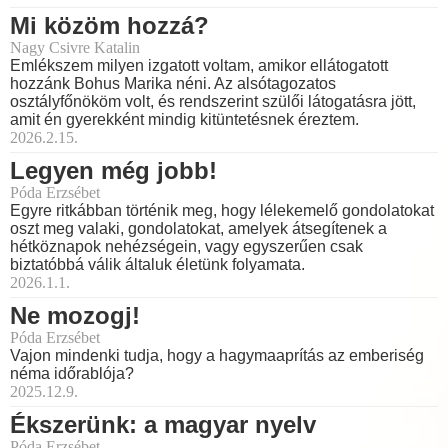
Mi közöm hozzá?
Nagy Csivre Katalin
Emlékszem milyen izgatott voltam, amikor ellátogatott
hozzánk Bohus Marika néni. Az alsótagozatos
osztályfőnököm volt, és rendszerint szülői látogatásra jött,
amit én gyerekként mindig kitüntetésnek éreztem.
2026.2.15.
Legyen még jobb!
Póda Erzsébet
Egyre ritkábban történik meg, hogy lélekemelő gondolatokat
oszt meg valaki, gondolatokat, amelyek átsegítenek a
hétköznapok nehézségein, vagy egyszerűen csak
biztatóbbá válik általuk életünk folyamata.
2026.1.1.
Ne mozogj!
Póda Erzsébet
Vajon mindenki tudja, hogy a hagymaaprítás az emberiség
néma időrablója?
2025.12.9.
Ékszerünk: a magyar nyelv
Póda Erzsébet