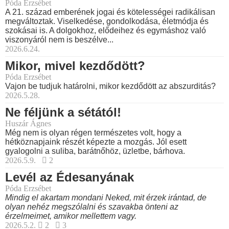
Póda Erzsébet
A 21. század emberének jogai és kötelességei radikálisan
megváltoztak. Viselkedése, gondolkodása, életmódja és
szokásai is. A dolgokhoz, elődeihez és egymáshoz való
viszonyáról nem is beszélve...
2026.6.24.
Mikor, mivel kezdődött?
Póda Erzsébet
Vajon be tudjuk határolni, mikor kezdődött az abszurditás?
2026.5.28.
Ne féljünk a sétától!
Huszár Ágnes
Még nem is olyan régen természetes volt, hogy a
hétköznapjaink részét képezte a mozgás. Jól esett
gyalogolni a suliba, barátnőhöz, üzletbe, bárhova.
2026.5.9.
2
Levél az Édesanyának
Póda Erzsébet
Mindig el akartam mondani Neked, mit érzek irántad, de
olyan nehéz megszólalni és szavakba önteni az
érzelmeimet, amikor mellettem vagy.
2026.5.2.
2
3