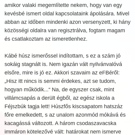
amikor valaki megemlítette nekem, hogy van egy
kevésbé ismert oldal kapcsolataink ápolására. Mivel
abban az időben mindenki azon versenyzett, ki hány
közösségi oldalra van regisztrálva, fogtam magam
és csatlakoztam az ismeretlenhez.
Kábé húsz ismerőssel indítottam, s ez a szám jó
sokáig stagnált is. Nem igazán vált nyilvánvalóvá
elsőre, mire is jó ez. Akkori szavaim az eFBéről:
„Hisz itt nincs is semmi érdekes, azt se tudom,
hogyan működik...“ Na, de egyszer csak, mint
villámcsapás a derült égből, az egész iskola a
Féjszbúk tagja lett! Húszfős kiscsapatom hatszáz
főre emelkedett, s az unalom azonmód mókává és
kacagássá változott. A három csodaszavacska
immáron kötelezővé vált: határokat nem ismerve