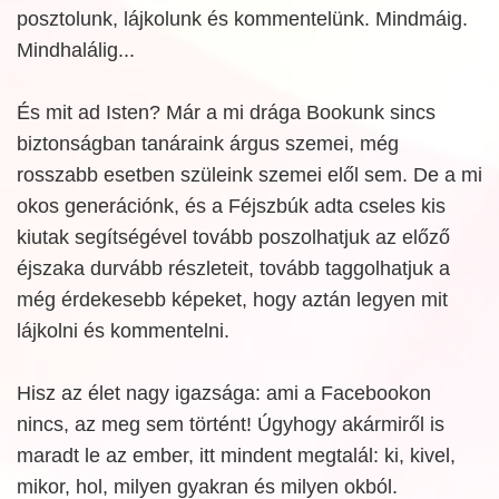
posztolunk, lájkolunk és kommentelünk. Mindmáig.
Mindhalálig...
És mit ad Isten? Már a mi drága Bookunk sincs
biztonságban tanáraink árgus szemei, még
rosszabb esetben szüleink szemei elől sem. De a mi
okos generációnk, és a Féjszbúk adta cseles kis
kiutak segítségével tovább poszolhatjuk az előző
éjszaka durvább részleteit, tovább taggolhatjuk a
még érdekesebb képeket, hogy aztán legyen mit
lájkolni és kommentelni.
Hisz az élet nagy igazsága: ami a Facebookon
nincs, az meg sem történt! Úgyhogy akármiről is
maradt le az ember, itt mindent megtalál: ki, kivel,
mikor, hol, milyen gyakran és milyen okból.