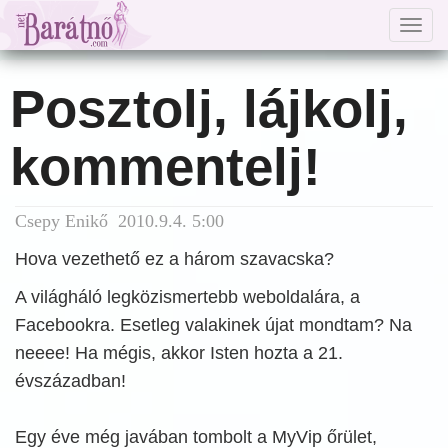
Togg
navig
Posztolj, lájkolj,
kommentelj!
Csepy Enikő 2010.9.4. 5:00
Hova vezethető ez a három szavacska?
A világháló legközismertebb weboldalára, a
Facebookra. Esetleg valakinek újat mondtam? Na
neeee! Ha mégis, akkor Isten hozta a 21.
évszázadban!
Egy éve még javában tombolt a MyVip őrület,