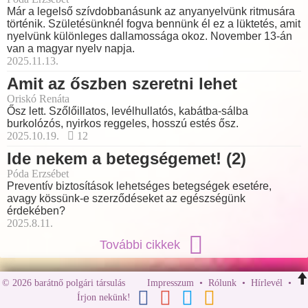
Már a legelső szívdobbanásunk az anyanyelvünk ritmusára
történik. Születésünknél fogva bennünk él ez a lüktetés, amit
nyelvünk különleges dallamossága okoz. November 13-án
van a magyar nyelv napja.
2025.11.13.
Amit az őszben szeretni lehet
Oriskó Renáta
Ősz lett. Szőlőillatos, levélhullatós, kabátba-sálba
burkolózós, nyirkos reggeles, hosszú estés ősz.
2025.10.19.
12
Ide nekem a betegségemet! (2)
Póda Erzsébet
Preventív biztosítások lehetséges betegségek esetére,
avagy kössünk-e szerződéseket az egészségünk
érdekében?
2025.8.11.
További cikkek
© 2026 barátnő polgári társulás
Impresszum
•
Rólunk
•
Hírlevél
•
Írjon nekünk!