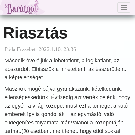
Togg
navig
Riasztás
Póda Erzsébet 2022.1.10. 23:36
Második éve éljük a lehetetlent, a logikátlant, az
abszurdot. Elhisszük a hihetetlent, az ésszerűtlent,
a képtelenséget.
Maszkok mögé bújva gyanakszunk, kételkedünk,
ellenségeskedünk. Évtizedig azt verték belénk, hogy
az egyén a világ közepe, most ezt a tömeget alkotó
emberek így is gondolják – az egymástól való
elidegenítés folyamata már valahol a közepetáján
tarthat.(Jó esetben, mert lehet, hogy ettől sokkal