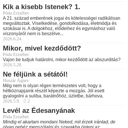
Kik a kisebb Istenek? 1.
Póda Erzsébet
A 21. század emberének jogai és kötelességei radikálisan
megváltoztak. Viselkedése, gondolkodása, életmódja és
szokásai is. A dolgokhoz, elődeihez és egymáshoz való
viszonyáról nem is beszélve...
2026.6.24.
Mikor, mivel kezdődött?
Póda Erzsébet
Vajon be tudjuk határolni, mikor kezdődött az abszurditás?
2026.5.28.
Ne féljünk a sétától!
Huszár Ágnes
Még nem is olyan régen természetes volt, hogy a
hétköznapjaink részét képezte a mozgás. Jól esett
gyalogolni a suliba, barátnőhöz, üzletbe, bárhova.
2026.5.9.
2
Levél az Édesanyának
Póda Erzsébet
Mindig el akartam mondani Neked, mit érzek irántad, de
olyan nehéz megszólalni és szavakba önteni az