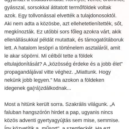
gyásszal, sorsokkal átitatott termőföldek voltak
azok. Egy tollvonással elvették a tulajdonosoktól.
Aki nem adta a közösbe, azt ellehetetlenítették, sőt,
megkínozták. Ez utóbbi sors főleg azokra várt, akik
ellenállásukkal példát mutattak, és támogatótáboruk
lett. A hatalom lesöpri a történelem asztaláról, amit
le akar söpörni. Mi célból tette a földek
eltulajdonítását? A „közösség érdeke és a jobb élet”
propagandájával vitte véghez. „Miattunk. Hogy
nekünk jobb legyen.” Ma azokon a földeken
idegenek ga(rá)zdálkodnak...
Most a hitünk került sorra. Szakrális világunk. „A
faluban hangszórón hirdet a pap, ugyanis nincs
közös adventi gyertyagyújtás sem mise, semmise.
Így közvetítik a „műsort”, a szentleckét. Ha ezt