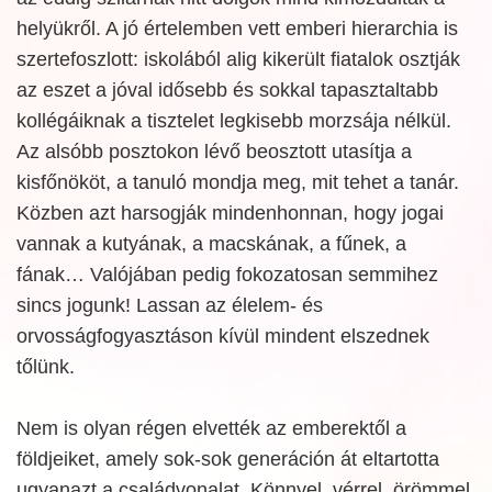
helyükről. A jó értelemben vett emberi hierarchia is
szertefoszlott: iskolából alig kikerült fiatalok osztják
az eszet a jóval idősebb és sokkal tapasztaltabb
kollégáiknak a tisztelet legkisebb morzsája nélkül.
Az alsóbb posztokon lévő beosztott utasítja a
kisfőnököt, a tanuló mondja meg, mit tehet a tanár.
Közben azt harsogják mindenhonnan, hogy jogai
vannak a kutyának, a macskának, a fűnek, a
fának… Valójában pedig fokozatosan semmihez
sincs jogunk! Lassan az élelem- és
orvosságfogyasztáson kívül mindent elszednek
tőlünk.
Nem is olyan régen elvették az emberektől a
földjeiket, amely sok-sok generáción át eltartotta
ugyanazt a családvonalat. Könnyel, vérrel, örömmel,