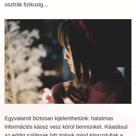
osztrák fizikusig…
Egyvalamit biztosan kijelenthetünk: hatalmas
információs káosz vesz körül bennünket. Ráadásul
az eddig szilárnak hitt dolgok mind kimozdultak a