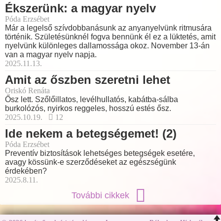
Ékszerünk: a magyar nyelv
Póda Erzsébet
Már a legelső szívdobbanásunk az anyanyelvünk ritmusára
történik. Születésünknél fogva bennünk él ez a lüktetés, amit
nyelvünk különleges dallamossága okoz. November 13-án
van a magyar nyelv napja.
2025.11.13.
Amit az őszben szeretni lehet
Oriskó Renáta
Ősz lett. Szőlőillatos, levélhullatós, kabátba-sálba
burkolózós, nyirkos reggeles, hosszú estés ősz.
2025.10.19.
12
Ide nekem a betegségemet! (2)
Póda Erzsébet
Preventív biztosítások lehetséges betegségek esetére,
avagy kössünk-e szerződéseket az egészségünk
érdekében?
2025.8.11.
További cikkek