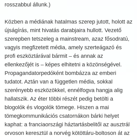
rosszabbul állunk.)
Közben a médiának hatalmas szerep jutott, holott az
újságírás, mint hivatás darabjaira hullott. Vezető
szerepben tetszeleg a mainstream, azaz fősodratú,
vagyis megfizetett média, amely szerteágazó és
profi eszköztárával bármit – és annak az
ellenkezőjét is – képes elhitetni a közönségével.
Propagandatorpedóként bombázza az emberi
tudatot. Aztán van a független média, sokkal
szerényebb eszközökkel, ennélfogva hangja alig
hallatszik. Az éter többi részét pedig betölti a
blogolók és vlogolók tömege. Hiszen a mai
tömegkommunikációs csatornákon bárki helyet
kaphat: a franciaországi háztartásbelitől az ausztrál
orvoson keresztül a norvég kötöttáru-boltoson át az