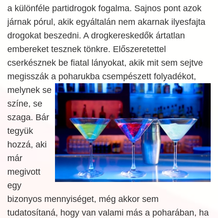
a különféle partidrogok fogalma. Sajnos pont azok
járnak pórul, akik egyáltalán nem akarnak ilyesfajta
drogokat beszedni. A drogkereskedők ártatlan
embereket tesznek tönkre. Előszeretettel
cserkésznek be fiatal lányokat, akik mit sem sejtve
megisszák a poharukba csempészett folyadékot,
melynek se
színe, se
szaga. Bár
tegyük
hozzá, aki
már
megivott
egy
bizonyos mennyiséget, még akkor sem
tudatosítaná, hogy van valami más a poharában, ha