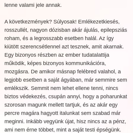
lenne valami jele annak.
A következmények? Súlyosak! Emlékezetkiesés,
rosszullét, nagyon dózisban akár ájulás, epilepsziás
roham, és a legrosszabb esetben halál. Az így
kiütött szerencsétlennel azt tesznek, amit akarnak.
Egy bizonyos részben az ember tudatalattija
működik, képes bizonyos kommunikációra,
mozgásra. De amikor másnap felébred valahol, a
legjobb esetben a saját ágyában, már semmire sem
emlékszik. Semmit nem lehet ellene tenni, nincs
biztos védekezés, csupán annyi, hogy a poharunkat
szorosan magunk mellett tartjuk, és az akár egy
percre magára hagyott italunkat sem szabad már
meginni. Inkább vegyünk újat, hisz nincs az a pénz,
ami nem érne többet, mint a saját testi épségünk.