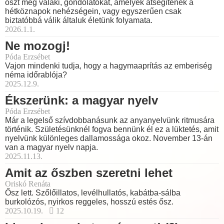
oszt meg valaki, gondolatokat, amelyek átsegítenek a
hétköznapok nehézségein, vagy egyszerűen csak
biztatóbbá válik általuk életünk folyamata.
2026.1.1.
Ne mozogj!
Póda Erzsébet
Vajon mindenki tudja, hogy a hagymaaprítás az emberiség
néma időrablója?
2025.12.9.
Ékszerünk: a magyar nyelv
Póda Erzsébet
Már a legelső szívdobbanásunk az anyanyelvünk ritmusára
történik. Születésünknél fogva bennünk él ez a lüktetés, amit
nyelvünk különleges dallamossága okoz. November 13-án
van a magyar nyelv napja.
2025.11.13.
Amit az őszben szeretni lehet
Oriskó Renáta
Ősz lett. Szőlőillatos, levélhullatós, kabátba-sálba
burkolózós, nyirkos reggeles, hosszú estés ősz.
2025.10.19.
12