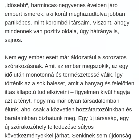
„idősebb“, harmincas-negyvenes éveiben járó
embert ismerek, aki korát meghazudtolva jobban
partiképes, mint korombéli társaim. Viszont, ahogy
mindennek van pozitív oldala, úgy hátránya is,
sajnos.
Nem egy ember esett már áldozatául a sorozatos
szórakozásnak. Amit az ember megszokik, az egy
idő után monotonná és természetessé válik. Így
történik az a sok baleset, amit a hanyag és felelőtlen
ittas állapotú tud elkövetni – figyelmen kívül hagyja
azt a tényt, hogy ma már olyan társadalomban
élünk, ahol csak a közvetlen hozzátartozóinkban és
barátainkban bízhatunk meg. Egy új társaság, egy
új szórakozóhely felfedezése súlyos
következményekkel járhat. Senkinek sem újdonság