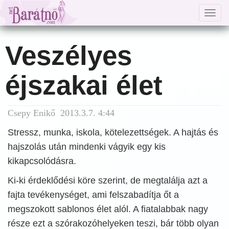
Togg
navig
Veszélyes
éjszakai élet
Csepy Enikő 2013.3.7. 4:44
Stressz, munka, iskola, kötelezettségek. A hajtás és
hajszolás után mindenki vágyik egy kis
kikapcsolódásra.
Ki-ki érdeklődési köre szerint, de megtalálja azt a
fajta tevékenységet, ami felszabadítja őt a
megszokott sablonos élet alól. A fiatalabbak nagy
része ezt a szórakozóhelyeken teszi, bár több olyan