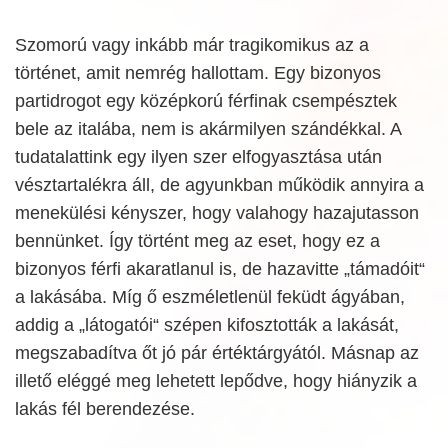
Szomorú vagy inkább már tragikomikus az a
történet, amit nemrég hallottam. Egy bizonyos
partidrogot egy középkorú férfinak csempésztek
bele az italába, nem is akármilyen szándékkal. A
tudatalattink egy ilyen szer elfogyasztása után
vésztartalékra áll, de agyunkban működik annyira a
menekülési kényszer, hogy valahogy hazajutasson
bennünket. Így történt meg az eset, hogy ez a
bizonyos férfi akaratlanul is, de hazavitte „támadóit“
a lakásába. Míg ő eszméletlenül feküdt ágyában,
addig a „látogatói“ szépen kifosztották a lakását,
megszabadítva őt jó pár értéktárgyától. Másnap az
illető eléggé meg lehetett lepődve, hogy hiányzik a
lakás fél berendezése.