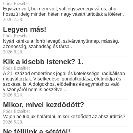
Póda Erzsébet
Egyszer volt, hol nem volt, volt egyszer egy város, ahol
hosszú ideig minden héten nagy vásárt tartottak a főtéren.
2026.7.28.
Legyen más!
Póda Erzsébet
Nyári kánikula, forró levegő, szivárványünnep, másság,
azonosság, szabadság és társai.
2026.6.28.
Kik a kisebb Istenek? 1.
Póda Erzsébet
A 21. század emberének jogai és kötelességei radikálisan
megváltoztak. Viselkedése, gondolkodása, életmódja és
szokásai is. A dolgokhoz, elődeihez és egymáshoz való
viszonyáról nem is beszélve...
2026.6.24.
Mikor, mivel kezdődött?
Póda Erzsébet
Vajon be tudjuk határolni, mikor kezdődött az abszurditás?
2026.5.28.
Ne féljünk a sétától!