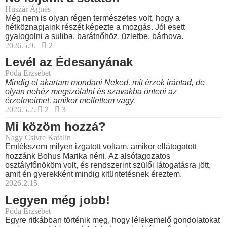
Huszár Ágnes
Még nem is olyan régen természetes volt, hogy a
hétköznapjaink részét képezte a mozgás. Jól esett
gyalogolni a suliba, barátnőhöz, üzletbe, bárhova.
2026.5.9.
2
Levél az Édesanyának
Póda Erzsébet
Mindig el akartam mondani Neked, mit érzek irántad, de
olyan nehéz megszólalni és szavakba önteni az
érzelmeimet, amikor mellettem vagy.
2026.5.2.
2
3
Mi közöm hozzá?
Nagy Csivre Katalin
Emlékszem milyen izgatott voltam, amikor ellátogatott
hozzánk Bohus Marika néni. Az alsótagozatos
osztályfőnököm volt, és rendszerint szülői látogatásra jött,
amit én gyerekként mindig kitüntetésnek éreztem.
2026.2.15.
Legyen még jobb!
Póda Erzsébet
Egyre ritkábban történik meg, hogy lélekemelő gondolatokat