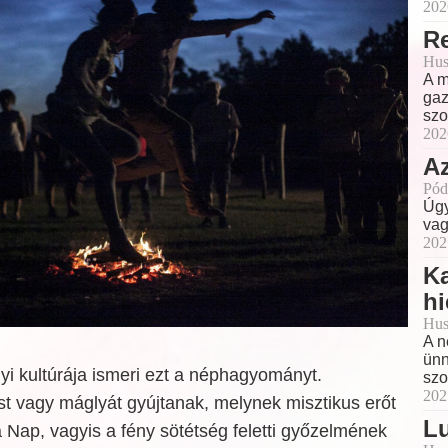
202
Re
Hus
A m
gaz
szo
202
A
Pód
Úgy
vag
202
Ka
h
Hus
A n
ünn
i kultúrája ismeri ezt a néphagyományt.
szo
202
st vagy máglyát gyújtanak, melynek misztikus erőt
L
a Nap, vagyis a fény sötétség feletti győzelmének