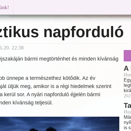
künk!
tikus napforduló
6.20. 22:38
 éjszakáján bármi megtörténhet és minden kívánság
A
Hus
ebb ünnepe a természethez kötődik. Az év
Egy
leg
ját üljük meg, amikor is a régi hiedelmek szerint
kir
 kerül sor. A nyári napforduló éjjelén bármi
202
den kívánság teljesül.
T
Hus
Már
nyí
is 