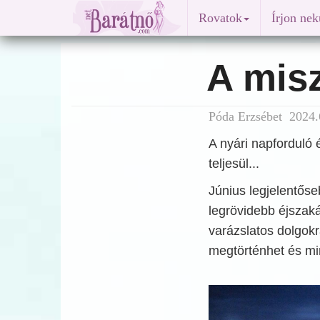
Rovatok
Írjon ne
A misz
Póda Erzsébet 2024.
A nyári napforduló
teljesül...
Június legjelentős
legrövidebb éjszaká
varázslatos dolgokra
megtörténhet és min