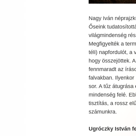
Nagy Iván néprajzk
Őseink tudatosítot
világmindenség rés
Megfigyelték a term
téli) napfordulót, 
hogy összejöttek. A
fennmaradt az írás
falvakban. Ilyenkor
sor. A tűz átugrása 
mindenség felé. Eb
tisztítás, a rossz
számunkra.
Ugróczky István fe