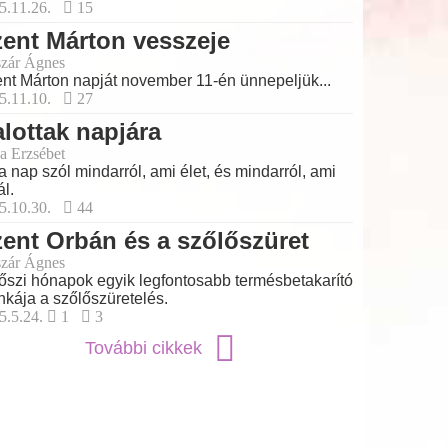
5.11.26.
15
ent Márton vesszeje
zár Ágnes
nt Márton napját november 11-én ünnepeljük...
5.11.10.
27
lottak napjára
a Erzsébet
a nap szól mindarról, ami élet, és mindarról, ami
ál.
5.10.30.
44
ent Orbán és a szőlőszüret
zár Ágnes
őszi hónapok egyik legfontosabb termésbetakarító
kája a szőlőszüretelés.
5.5.24.
1
3
További cikkek