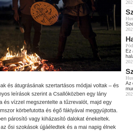
202
Sz
Hus
Sze
202
Ha
Pód
Ez 
hal
202
Sz
Hus
Az 
ak és átugrásának szertartásos módjai voltak – és
mun
yos leírások szerint a Csallóközben egy lány
202
a és vízzel megszentelte a tűzrevalót, majd egy
mszor körbefutotta és égő fáklyával meggyújtotta.
en párosító vagy kiházasító dalokat énekeltek.
az ősi szokások újjáéledtek és a mai napig élnek