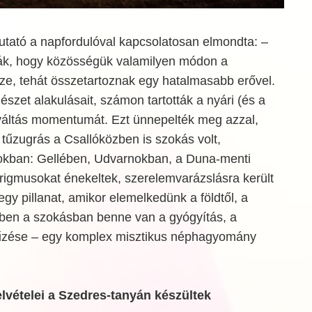
utató a napfordulóval kapcsolatosan elmondta: –
ták, hogy közösségük valamilyen módon a
ze, tehát összetartoznak egy hatalmasabb erővel.
észet alakulásait, számon tartották a nyári (és a
a váltás momentumát. Ezt ünnepelték meg azzal,
 tűzugrás a Csallóközben is szokás volt,
okban: Gellében, Udvarnokban, a Duna-menti
 rigmusokat énekeltek, szerelemvarázslásra került
egy pillanat, amikor elemelkedünk a földtől, a
ben a szokásban benne van a gyógyítás, a
 elűzése – egy komplex misztikus néphagyomány
lvételei a Szedres-tanyán készültek