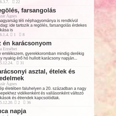
6.3.7.
22
gölés, farsangolás
zár Ágnes
agyarság téli néphagyománya is rendkívül
dag: ide tartozik a regölés, farsangolás érdekes
kása is
6.1.4.
1
8
z én karácsonyom
a Erzsébet
 emlékszem, gyerekkoromban mindig derékig
y nyakig érő hó hullott karácsony napján...
5.12.24.
31
rácsonyi asztal, ételek és
iedelmek
zár Ágnes
ép életében faluhelyen a 20. században a nagy
epekhez vidékenként és vallásonként változó
kások és étrendek kapcsolódtak.
5.12.20.
2
36
uca napja