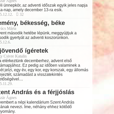
zár Ágnes
éli ünnepkör, az adventi időszak egyik jeles napja
a-nap, amely december 13-ra esik.
5.12.12.
32
emény, békesség, béke
ács Márta
ent második hetébe lépünk, meggyújtjuk a
odik gyertyát az adventi koszorúnkon.
5.12.6.
jövendő ígéretek
y Csivre Katalin
a elérkeztünk decemberhez, advent első
árnapjához. Ez pedig az időben valaminek a
ét jelzi, egy év, egy kor, egy korszak, egy állomás
ejeztét, számadást a visszatekintés
etőségével…
5.11.29.
ent András és a férjjóslás
zár Ágnes
embert a népi kalendárium Szent András
ának nevezi. Íme, néhány ehhez kötődő
gyomány.