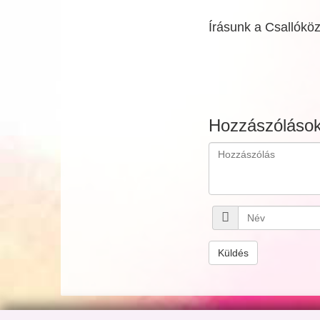
Írásunk a Csallóköz 
Hozzászóláso
Küldés