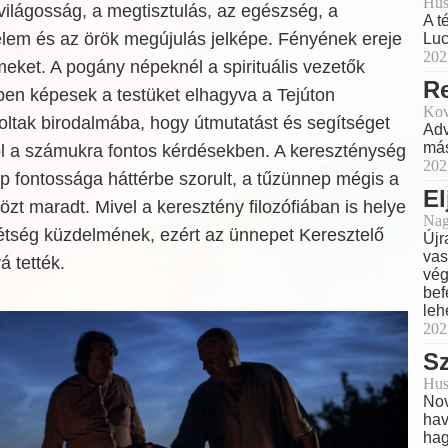
Hus
világosság, a megtisztulás, az egészség, a
A t
elem és az örök megújulás jelképe. Fényének ereje
Luc
202
emeket. A pogány népeknél a spirituális vezetők
R
tben képesek a testüket elhagyva a Tejúton
Kov
 holtak birodalmába, hogy útmutatást és segítséget
Adv
más
ról a számukra fontos kérdésekben. A kereszténység
202
p fontossága háttérbe szorult, a tűzünnep mégis a
El
t maradt. Mivel a keresztény filozófiában is helye
Nag
tétség küzdelmének, ezért az ünnepet Keresztelő
Újr
vas
 tették.
vég
bef
leh
202
Sz
Hus
Nov
hav
ha