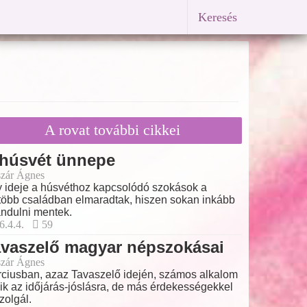
Keresés
A rovat további cikkei
 húsvét ünnepe
zár Ágnes
 ideje a húsvéthoz kapcsolódó szokások a
több családban elmaradtak, hiszen sokan inkább
ándulni mentek.
6.4.4.
59
avaszelő magyar népszokásai
zár Ágnes
ciusban, azaz Tavaszelő idején, számos alkalom
lik az időjárás-jóslásra, de más érdekességekkel
szolgál.