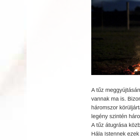
A tűz meggyújtásán
vannak ma is. Bizon
háromszor körüljárt
legény szintén háro
A tűz átugrása közb
Hála Istennek ezek 