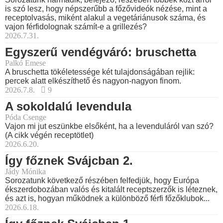
is szó lesz, hogy népszerűbb a főzővideók nézése, mint a
receptolvasás, miként alakul a vegetáriánusok száma, és
vajon férfidolognak számít-e a grillezés?
2026.7.31.
Egyszerű vendégváró: bruschetta
Palkó Emese
A bruschetta tökéletessége két tulajdonságában rejlik:
percek alatt elkészíthető és nagyon-nagyon finom.
2026.7.8.
9
A sokoldalú levendula
Póda Csenge
Vajon mi jut eszünkbe elsőként, ha a levenduláról van szó?
(A cikk végén receptötlet)
2026.6.20.
Így főznek Svájcban 2.
Jády Mónika
Sorozatunk következő részében felfedjük, hogy Európa
ékszerdobozában valós és kitalált receptszerzők is léteznek,
és azt is, hogyan működnek a különböző férfi főzőklubok...
2026.6.18.