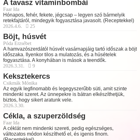
A tavasz vitaminbombái
Faar Ida
Hónapos, fehér, fekete, jégcsap – legyen szó bármelyik
retekfajtáról, mindegyik fogyasztása javasolt. (Receptekkel)
2026.4.6.
25
Böjt, húsvét
Póda Erzsébet
A hamvazószerdától húsvét vasárnapjáig tartó időszak a böjt
időszaka. Ilyenkor tilos a mulatozás, és a húsételek
fogyasztása. A konyhában is mások a teendők.
2026.3.31.
9
Keksztekercs
Csikmák Mónika
Az egyik legfinomabb és legegyszerűbb süti, amit szinte
mindenki szeret. Az ünnepekre is bátran elkészíthetjük,
biztos, hogy sikert aratunk vele.
2026.3.30.
Cékla, a szuperzöldség
Faar Ida
A céklát nem mindenki szereti, pedig egészséges,
változatos módon készíthető el, és igenis finom.
(Receptekkel)