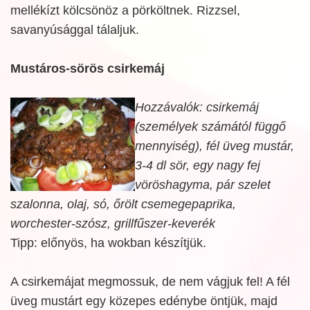
mellékízt kölcsönöz a pörköltnek. Rizzsel,
savanyúsággal tálaljuk.
Mustáros-sörös csirkemáj
Hozzávalók: csirkemáj
(személyek számától függő
mennyiség), fél üveg mustár,
3-4 dl sör, egy nagy fej
vöröshagyma, pár szelet
szalonna, olaj, só, őrölt csemegepaprika,
worchester-szósz, grillfűszer-keverék
Tipp: előnyös, ha wokban készítjük.
A csirkemájat megmossuk, de nem vágjuk fel! A fél
üveg mustárt egy közepes edénybe öntjük, majd