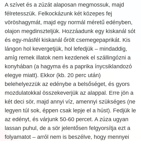
A szívet és a zúzát alaposan megmossuk, majd
félretesszük. Felkockázunk két közepes fej
vöröshagymát, majd egy normál méretű edényben,
olajon megdinszteljük. Hozzáadunk egy kiskanál sót
és egy-másfél kiskanál őrölt csemegepaprikát. Kis
lángon hol kevergetjük, hol lefedjük – mindaddig,
amíg remek illatok nem kezdenek el szállingózni a
konyhában (a hagyma és a paprika ínycsiklandozó
elegye miatt). Ekkor (kb. 20 perc után)
belehelyezzük az edénybe a belsőséget, és gyors
mozdulatokkal összekeverjük az alappal. Erre jön a
két deci sör, majd annyi víz, amennyi szükséges (ne
legyen túl sok, éppen csak lepje el a húst). Fedjük le
az edényt, és várjunk 50-60 percet. A zúza ugyan
lassan puhul, de a sör jelentősen felgyorsítja ezt a
folyamatot – arról nem is beszélve, hogy mennyei