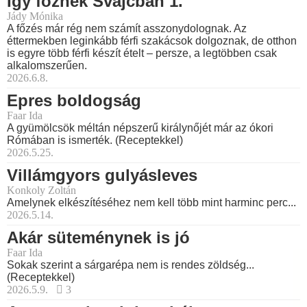
Így főznek Svájcban 1.
Jády Mónika
A főzés már rég nem számít asszonydolognak. Az
éttermekben leginkább férfi szakácsok dolgoznak, de otthon
is egyre több férfi készít ételt – persze, a legtöbben csak
alkalomszerűen.
2026.6.8.
Epres boldogság
Faar Ida
A gyümölcsök méltán népszerű királynőjét már az ókori
Rómában is ismerték. (Receptekkel)
2026.5.25.
Villámgyors gulyásleves
Konkoly Zoltán
Amelynek elkészítéséhez nem kell több mint harminc perc...
2026.5.14.
Akár süteménynek is jó
Faar Ida
Sokak szerint a sárgarépa nem is rendes zöldség...
(Receptekkel)
2026.5.9.
3