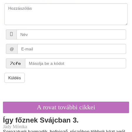
@
Küldés
A rovat további cikkei
Így főznek Svájcban 3.
Jády Mónika
Sorozatunk harmadik, befejező, részében többek közt arról