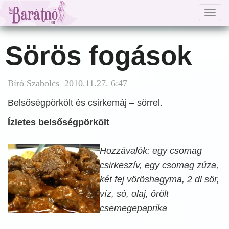
Togg
navig
Sörös fogások
Bíró Szabolcs 2010.11.27. 6:47
Belsőségpörkölt és csirkemáj – sörrel.
Ízletes belsőségpörkölt
Hozzávalók: egy csomag
csirkeszív, egy csomag zúza,
két fej vöröshagyma, 2 dl sör,
víz, só, olaj, őrölt
csemegepaprika