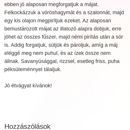
ebben jó alaposan megforgatjuk a májat.
Felkockázzuk a vöröshagymát és a szalonnát, majd
egy kis olajon megpirítjuk ezeket. Az alaposan
bemustározott májat az illatozó alapra dobjuk, erre
jöhet az összes fűszer, majd némi pirítás után a sör
is. Addig forgatjuk, sütjük és pároljuk, amíg a máj
eléggé meg nem puhul, és az ízek össze nem
állnak. Savanyúsággal, rizzsel, esetleg friss, puha
péksüteménnyel tálaljuk.
Jó étvágyat kívánok!
Hozzászólások