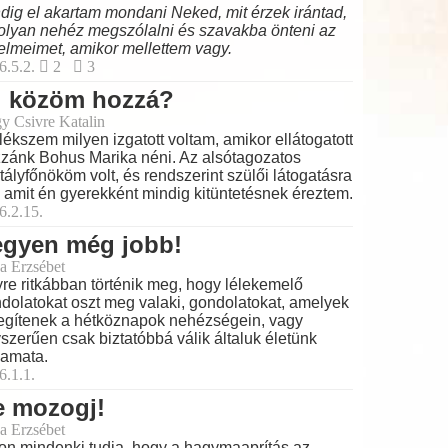
dig el akartam mondani Neked, mit érzek irántad,
olyan nehéz megszólalni és szavakba önteni az
elmeimet, amikor mellettem vagy.
6.5.2.
2
3
i közöm hozzá?
y Csivre Katalin
ékszem milyen izgatott voltam, amikor ellátogatott
zánk Bohus Marika néni. Az alsótagozatos
tályfőnököm volt, és rendszerint szülői látogatásra
t, amit én gyerekként mindig kitüntetésnek éreztem.
6.2.15.
egyen még jobb!
a Erzsébet
re ritkábban történik meg, hogy lélekemelő
dolatokat oszt meg valaki, gondolatokat, amelyek
egítenek a hétköznapok nehézségein, vagy
szerűen csak biztatóbbá válik általuk életünk
yamata.
6.1.1.
e mozogj!
a Erzsébet
on mindenki tudja, hogy a hagymaaprítás az