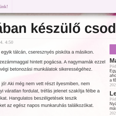
künk!
ában készülő cso
4. 4:50
egyik tálcán, cseresznyés piskóta a másikon.
M
szezámmaggal hintett pogácsa. A nagymamák ezzel
Pód
étvégi betonozási munkálatok sikerességéhez.
Egy
aho
a f
 jó! Aki még nem vett részt ilyesmiben, nem
202
i váratlan fordulat, tréfás jelenet szakítja félbe a
L
kat. Hangulatos beszélgetések teszik
Pód
Nyá
et az egész napos munkaruhás találkozókat.
más
202