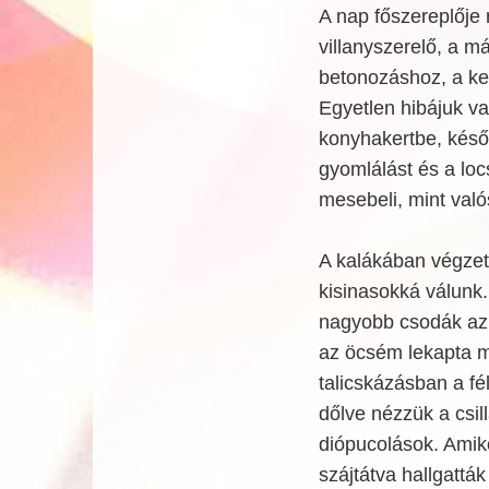
A nap főszereplője 
villanyszerelő, a m
betonozáshoz, a ker
Egyetlen hibájuk va
konyhakertbe, késő
gyomlálást és a lo
mesebeli, mint való
A kalákában végzet
kisinasokká válunk.
nagyobb csodák az 
az öcsém lekapta ma
talicskázásban a fé
dőlve nézzük a csil
diópucolások. Amik
szájtátva hallgatt