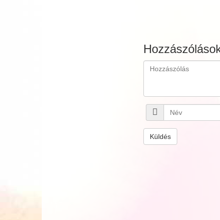
Hozzászóláso
Küldés