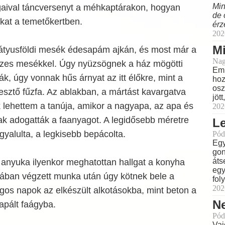
Min
gaival táncversenyt a méhkaptárakon, hogyan
de 
kat a temetőkertben.
érz
202
M
 mátyusföldi mesék édesapám ajkán, és most már a
Nag
n ízes mesékkel. Úgy nyüzsögnek a ház mögötti
Eml
ák, úgy vonnak hűs árnyat az itt élőkre, mint a
hoz
osz
sztő fűzfa. Az ablakban, a mártást kavargatva
jöt
 lehettem a tanúja, amikor a nagyapa, az apa és
202
 adogatták a faanyagot. A legidősebb méretre
L
gyalulta, a legkisebb bepácolta.
Pód
Egy
gon
áts
nyuka ilyenkor meghatottan hallgat a konyha
egy
ában végzett munka után úgy kötnek bele a
fol
202
gos napok az elkészült alkotásokba, mint beton a
N
pált faágyba.
Pód
Vaj