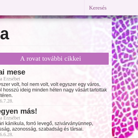
Keresés
da
A rovat további cikkei
ai mese
a Erzsébet
szer volt, hol nem volt, volt egyszer egy város,
l hosszú ideig minden héten nagy vásárt tartottak
őtéren.
6.7.28.
egyen más!
a Erzsébet
ri kánikula, forró levegő, szivárványünnep,
ság, azonosság, szabadság és társai.
6.6.28.