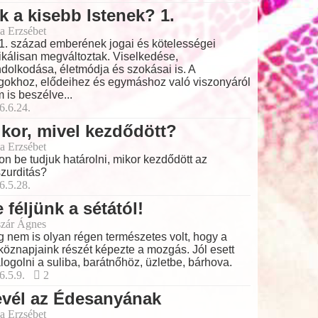
k a kisebb Istenek? 1.
a Erzsébet
1. század emberének jogai és kötelességei
ikálisan megváltoztak. Viselkedése,
dolkodása, életmódja és szokásai is. A
gokhoz, elődeihez és egymáshoz való viszonyáról
 is beszélve...
6.6.24.
kor, mivel kezdődött?
a Erzsébet
on be tudjuk határolni, mikor kezdődött az
zurditás?
6.5.28.
 féljünk a sétától!
zár Ágnes
 nem is olyan régen természetes volt, hogy a
köznapjaink részét képezte a mozgás. Jól esett
logolni a suliba, barátnőhöz, üzletbe, bárhova.
6.5.9.
2
evél az Édesanyának
a Erzsébet