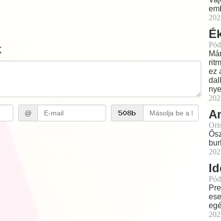
emb
202
Ék
Pód
k
Már
rit
ez 
dal
nye
202
Am
@
Ori
Ősz
bur
202
Id
Pód
Pre
ese
eg
202