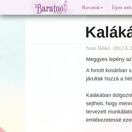
Rovatok
Írjon ne
Kalák
Száz Ildikó 2012.6.2
Meggyes lepény az 
A fonott kosárban 
járultak hozzá a h
Kalákában dolgozni
sejtheti, hogy menny
tervezett munkálato
emlékezetessé ezek