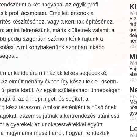
rendszerint a két nagyapa. Az egyik profi
Ki
ásik profi ácsmester. Emellett értenek a
Pód
A 2
ítés készítéséhez, vagy a kerti lak építéséhez.
rad
n: amint félrenézünk, máris kiültetnek valamit a
gon
dol
bb pedig szigorúan számon kérik rajtunk a
nem
202
csolást. A mi konyhakertünk azonban inkább
Mi
ságos...
Pód
Vaj
t munka idejére mi háziak lelkes segédekké,
abs
202
 Az elmúlt néhány évben így készültek el kisebb-
Ne
új porta körül. Az egyik születésnapi ünnepségen
Hus
gáról az ünnepi inget, és segített a
Még
lig kész teraszon. Amikor esténként a hűsölőnek
hét
gya
lagokat, eszembe jutnak a kertrendezés utáni esti
202
or a gyerekek az unokatestvérekkel együtt
L
ák a nagymama meséit arról, hogyan rendeztek
Pód