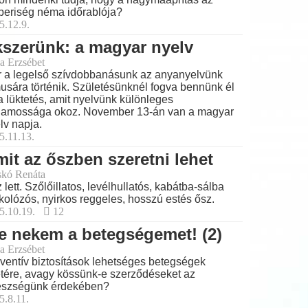
eriség néma időrablója?
5.12.9.
szerünk: a magyar nyelv
a Erzsébet
 a legelső szívdobbanásunk az anyanyelvünk
musára történik. Születésünknél fogva bennünk él
a lüktetés, amit nyelvünk különleges
lamossága okoz. November 13-án van a magyar
lv napja.
5.11.13.
it az őszben szeretni lehet
skó Renáta
 lett. Szőlőillatos, levélhullatós, kabátba-sálba
kolózós, nyirkos reggeles, hosszú estés ősz.
5.10.19.
12
e nekem a betegségemet! (2)
a Erzsébet
ventív biztosítások lehetséges betegségek
tére, avagy kössünk-e szerződéseket az
észségünk érdekében?
5.8.11.