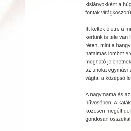
kislányokként a hú
fontak virágkoszorú
Itt keltek életre a
kertünk is tele va
réten, mint a hangy
hatalmas lombot ere
megható jelenetnek
az unoka egymásnak
vágta, a középső le
A nagymama és az a
hűvösében. A kalák
közösen megélt dol
gondosan összekala