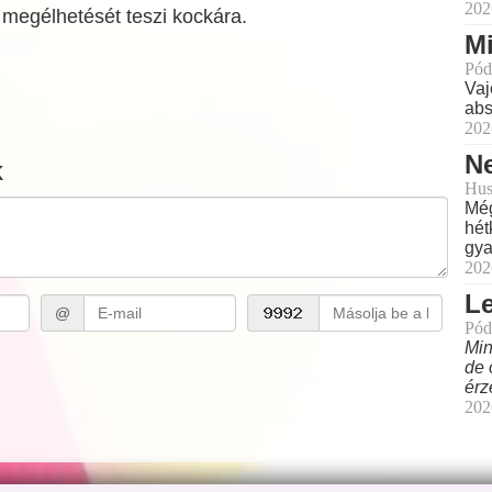
202
 megélhetését teszi kockára.
Mi
Pód
Vaj
abs
202
Ne
k
Hus
Még
hét
gya
202
L
@
Pód
Min
de 
érz
202