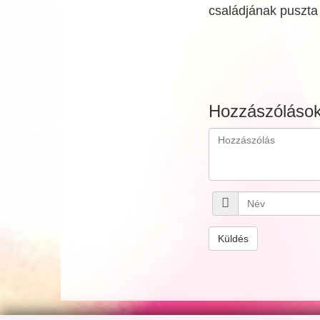
családjának puszta
Hozzászóláso
Küldés