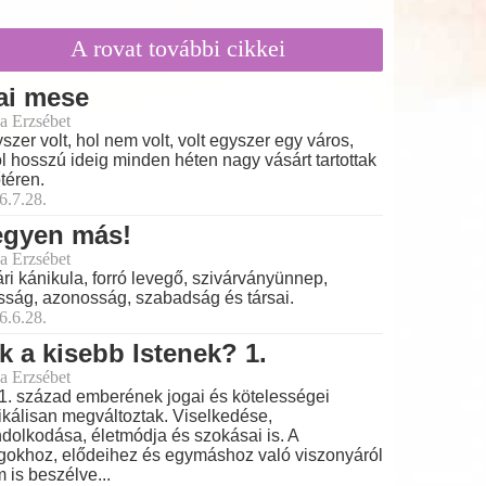
A rovat további cikkei
ai mese
a Erzsébet
szer volt, hol nem volt, volt egyszer egy város,
l hosszú ideig minden héten nagy vásárt tartottak
őtéren.
6.7.28.
egyen más!
a Erzsébet
ri kánikula, forró levegő, szivárványünnep,
ság, azonosság, szabadság és társai.
6.6.28.
k a kisebb Istenek? 1.
a Erzsébet
1. század emberének jogai és kötelességei
ikálisan megváltoztak. Viselkedése,
dolkodása, életmódja és szokásai is. A
gokhoz, elődeihez és egymáshoz való viszonyáról
 is beszélve...