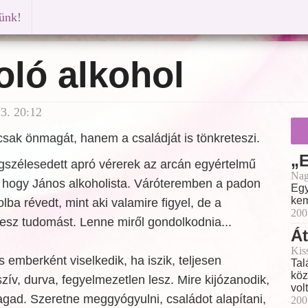
künk!
ló alkohol
3. 20:12
sak önmagát, hanem a családját is tönkreteszi.
„E
gszélesedett apró vérerek az arcán egyértelmű
Nag
, hogy János alkoholista. Váróteremben a padon
Egy
kem
lba révedt, mint aki valamire figyel, de a
200
vesz tudomást. Lenne miről gondolkodnia...
Á
Kis
emberként viselkedik, ha iszik, teljesen
Tal
köz
zív, durva, fegyelmezetlen lesz. Mire kijózanodik,
vol
etagad. Szeretne meggyógyulni, családot alapítani,
200