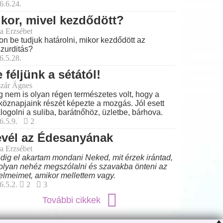
6.6.24.
kor, mivel kezdődött?
a Erzsébet
on be tudjuk határolni, mikor kezdődött az
zurditás?
6.5.28.
 féljünk a sétától!
zár Ágnes
 nem is olyan régen természetes volt, hogy a
köznapjaink részét képezte a mozgás. Jól esett
logolni a suliba, barátnőhöz, üzletbe, bárhova.
6.5.9.
2
evél az Édesanyának
a Erzsébet
dig el akartam mondani Neked, mit érzek irántad,
olyan nehéz megszólalni és szavakba önteni az
elmeimet, amikor mellettem vagy.
6.5.2.
2
3
További cikkek