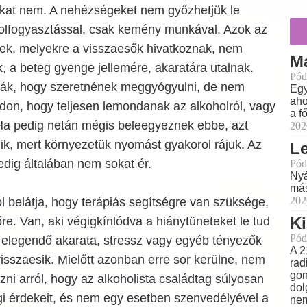
at nem. A nehézségeket nem győzhetjük le
olfogyasztással, csak kemény munkával. Azok az
ek, melyekre a visszaesők hivatkoznak, nem
M
 a beteg gyenge jellemére, akaratára utalnak.
Pód
ják, hogy szeretnének meggyógyulni, de nem
Egy
aho
ódon, hogy teljesen lemondanak az alkoholról, vagy
a f
a pedig netán mégis beleegyeznek ebbe, azt
202
zik, mert környezetük nyomást gyakorol rájuk. Az
L
edig általában nem sokat ér.
Pód
Nyá
más
202
 belátja, hogy terápiás segítségre van szüksége,
Ki
őre. Van, aki végigkínlódva a hiánytüneteket le tud
Pód
s elegendő akarata, stressz vagy egyéb tényezők
A 2
sszaesik. Mielőtt azonban erre sor kerülne, nem
rad
gon
i arról, hogy az alkoholista családtag súlyosan
dol
gi érdekeit, és nem egy esetben szenvedélyével a
nem