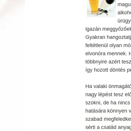
maguk
alkoh
ürügy
igazán meggyőzőek,
Gyakran hangoztat
feltétlenül olyan m
elvonóra mennek. H
többnyire azért tes
így hozott döntés p
Ha valaki önmagától
nagy lépést tesz el
szokni, de ha ninc
hatására könnyen vi
szabad megfeledkezn
sérti a család anya