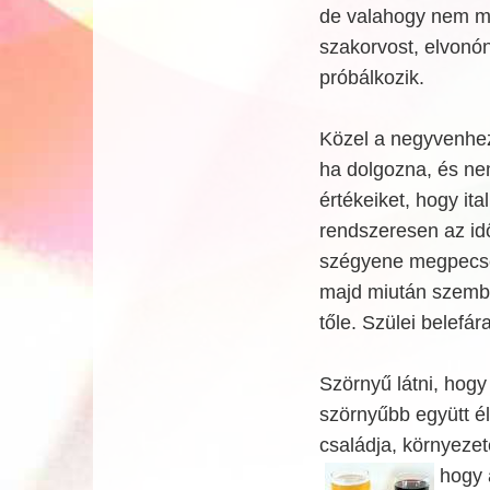
de valahogy nem me
szakorvost, elvonón 
próbálkozik.
Közel a negyvenhez
ha dolgozna, és nem
értékeiket, hogy ita
rendszeresen az idő
szégyene megpecsét
majd miután szemb
tőle. Szülei belefá
Szörnyű látni, hogy
szörnyűbb együtt é
családja, környezete
hogy 