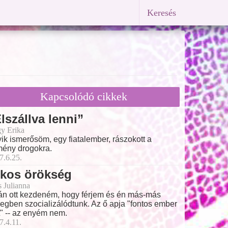
Keresés
Kapcsolódó cikkek
lszállva lenni”
y Erika
ik ismerősöm, egy fiatalember, rászokott a
ény drogokra.
7.6.25.
tkos örökség
s Julianna
án ott kezdeném, hogy férjem és én más-más
egben szocializálódtunk. Az ő apja "fontos ember
t" -- az enyém nem.
7.4.11.