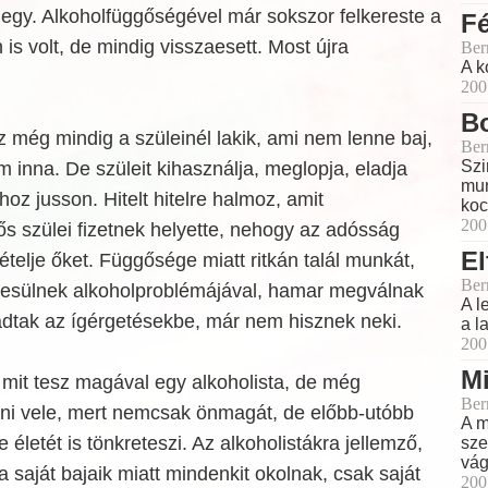
gy. Alkoholfüggőségével már sokszor felkereste a
Fé
is volt, de mindig visszaesett. Most újra
Ber
A k
200
B
 még mindig a szüleinél lakik, ami nem lenne baj,
Ber
Szi
 inna. De szüleit kihasználja, meglopja, eladja
mun
lhoz jusson. Hitelt hitelre halmoz, amit
koc
200
s szülei fizetnek helyette, nehogy az adósság
El
elje őket. Függősége miatt ritkán talál munkát,
Ber
esülnek alkoholproblémájával, hamar megválnak
A l
radtak az ígérgetésekbe, már nem hisznek neki.
a l
200
M
 mit tesz magával egy alkoholista, de még
Ber
lni vele, mert nemcsak önmagát, de előbb-utóbb
A m
 életét is tönkreteszi. Az alkoholistákra jellemző,
sze
vág
a saját bajaik miatt mindenkit
okolnak, csak saját
200