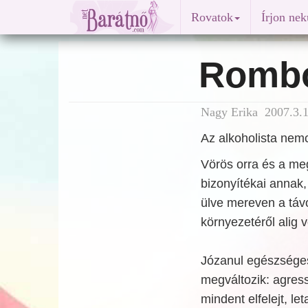
Rovatok
Írjon ne
Rombo
Nagy Erika 2007.3.1
Az alkoholista nemc
Vörös orra és a me
bizonyítékai annak
ülve mereven a távo
környezetéről alig 
Józanul egészséges 
megváltozik: agress
mindent elfelejt, l