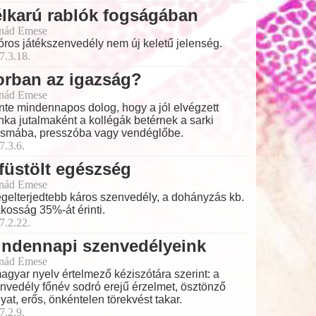
lkarú rablók fogságában
nád Emese
óros játékszenvedély nem új keletű jelenség.
7.3.18.
orban az igazság?
nád Emese
nte mindennapos dolog, hogy a jól elvégzett
ka jutalmaként a kollégák betérnek a sarki
smába, presszóba vagy vendéglőbe.
7.3.6.
füstölt egészség
nád Emese
egelterjedtebb káros szenvedély, a dohányzás kb.
akosság 35%-át érinti.
7.2.22.
indennapi szenvedélyeink
nád Emese
agyar nyelv értelmező kéziszótára szerint: a
nvedély főnév sodró erejű érzelmet, ösztönző
yat, erős, önkéntelen törekvést takar.
7.2.9.