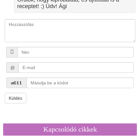
receptet! :) Üdv! Ági
@
Küldés
Kapcsolódó cikkek