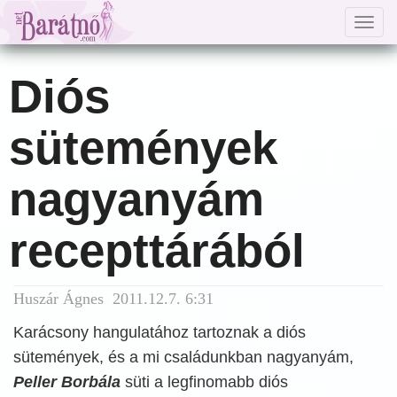
Togg
navig
Diós
sütemények
nagyanyám
recepttárából
Huszár Ágnes 2011.12.7. 6:31
Karácsony hangulatához tartoznak a diós
sütemények, és a mi családunkban nagyanyám,
Peller Borbála
süti a legfinomabb diós