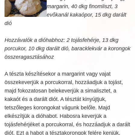
margarin, 40 dkg finomliszt, 3
evőkanál kakaópor, 15 dkg darált
dió
Hozzávalók a dióhabhoz: 2 tojásfehérje, 13 dkg
porcukor, 10 dkg darált dió, baracklekvár a korongok
összeragasztásához
A tészta készítésekor a margarint vagy vajat
összekeverjük a porcukorral, hozzáadjuk a tojást,
majd fokozatosan belekeverjük a simalisztet, a
kakaót és a darált diót. A tésztát kinyújtjuk,
tetszőleges korongokat vágunk belőle. Majd
elkészítjük a dióhabot. Habosra keverjük a
tojásfehérjéket a porcukorral, és hozzáadjuk a darált
diót. Ezt a habot a tésztakorongok felére kenjük,