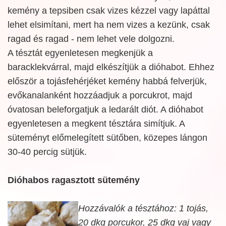
kemény a tepsiben csak vizes kézzel vagy lapáttal
lehet elsimítani, mert ha nem vizes a kezünk, csak
ragad és ragad - nem lehet vele dolgozni.
A tésztát egyenletesen megkenjük a
baracklekvárral, majd elkészítjük a dióhabot. Ehhez
először a tojásfehérjéket kemény habbá felverjük,
evőkanalanként hozzáadjuk a porcukrot, majd
óvatosan beleforgatjuk a ledarált diót. A dióhabot
egyenletesen a megkent tésztára simítjuk. A
süteményt előmelegített sütőben, közepes lángon
30-40 percig sütjük.
Dióhabos ragasztott sütemény
Hozzávalók a tésztához: 1 tojás,
20 dkg porcukor, 25 dkg vaj vagy