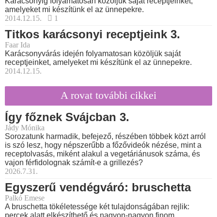
Karácsonyig folyamatosan közöljük saját receptjeinket,
amelyeket mi készítünk el az ünnepekre.
2014.12.15.
1
Titkos karácsonyi receptjeink 3.
Faar Ida
Karácsonyvárás idején folyamatosan közöljük saját
receptjeinket, amelyeket mi készítünk el az ünnepekre.
2014.12.15.
A rovat további cikkei
Így főznek Svájcban 3.
Jády Mónika
Sorozatunk harmadik, befejező, részében többek közt arról
is szó lesz, hogy népszerűbb a főzővideók nézése, mint a
receptolvasás, miként alakul a vegetáriánusok száma, és
vajon férfidolognak számít-e a grillezés?
2026.7.31.
Egyszerű vendégváró: bruschetta
Palkó Emese
A bruschetta tökéletessége két tulajdonságában rejlik:
percek alatt elkészíthető és nagyon-nagyon finom.