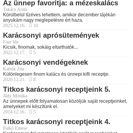
Az ünnep favoritja: a mézeskalács
Takács Anita
Körülbelül tízéves lehettem, amikor december tájékán
anyukám nagy meglepetésre ért haza.
2025.12.16.
10
Karácsonyi aprósütemények
Faar Ida
Kicsik, finomak, sokáig eltarthatók...
2022.12.17.
5
Karácsonyi vendégeknek
Kabók Zita
Különlegesen finom kalács és ünnepi kifli receptje.
2020.12.21.
8
Titkos karácsonyi receptjeink 5.
Jády Mónika
Az ünnepek előtt folyamatosan közöljük saját receptjeinket,
amelyeket mi készítünk el.
2014.12.16.
5
Titkos karácsonyi receptjeink 4.
Palkó Emese