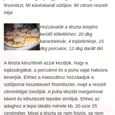
finomliszt, fél kávéskanál sütőpor, fél citrom reszelt
héja
Hozzávalók a tészta tetejére
kerülő töltelékhez: 20 dkg
baracklekvár, 4 tojásfehérje, 15
dkg porcukor, 12 dkg darált dió
A tészta készítését azzal kezdjük, hogy a
tojássárgákat, a porcukrot és a puha vajat habosra
keverjük. Ehhez a masszához hozzáadjuk a
sütőporral összekevert finomlisztet, majd a reszelt
citromhéjjal ízesítjük. A puha tésztát margarinnal
kikent és kilisztezett tepsibe simítjuk. Ehhez az
adaghoz a tepsi ideális mérete kb. 20-szor 25
centiméter. Mivel a tészta se nem folyós, se nem