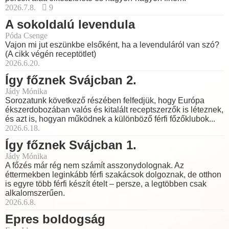
2026.7.8.
9
A sokoldalú levendula
Póda Csenge
Vajon mi jut eszünkbe elsőként, ha a levenduláról van szó?
(A cikk végén receptötlet)
2026.6.20.
Így főznek Svájcban 2.
Jády Mónika
Sorozatunk következő részében felfedjük, hogy Európa
ékszerdobozában valós és kitalált receptszerzők is léteznek,
és azt is, hogyan működnek a különböző férfi főzőklubok...
2026.6.18.
Így főznek Svájcban 1.
Jády Mónika
A főzés már rég nem számít asszonydolognak. Az
éttermekben leginkább férfi szakácsok dolgoznak, de otthon
is egyre több férfi készít ételt – persze, a legtöbben csak
alkalomszerűen.
2026.6.8.
Epres boldogság