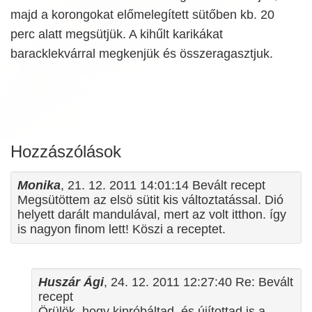
majd a korongokat előmelegített sütőben kb. 20
perc alatt megsütjük. A kihűlt karikákat
baracklekvárral megkenjük és összeragasztjuk.
Hozzászólások
Monika
, 21. 12. 2011 14:01:14 Bevált recept
Megsütöttem az elsö sütit kis változtatással. Dió
helyett darált mandulával, mert az volt itthon. így
is nagyon finom lett! Köszi a receptet.
Huszár Ági
, 24. 12. 2011 12:27:40 Re: Bevált
recept
Örülök, hogy kipróbáltad, és újítottad is a