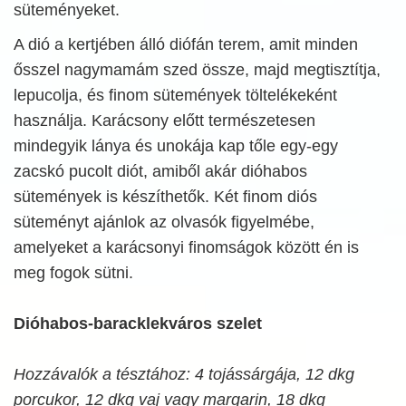
süteményeket.
A dió a kertjében álló diófán terem, amit minden
ősszel nagymamám szed össze, majd megtisztítja,
lepucolja, és finom sütemények töltelékeként
használja. Karácsony előtt természetesen
mindegyik lánya és unokája kap tőle egy-egy
zacskó pucolt diót, amiből akár dióhabos
sütemények is készíthetők. Két finom diós
süteményt ajánlok az olvasók figyelmébe,
amelyeket a karácsonyi finomságok között én is
meg fogok sütni.
Dióhabos-baracklekváros szelet
Hozzávalók a tésztához: 4 tojássárgája, 12 dkg
porcukor, 12 dkg vaj vagy margarin, 18 dkg