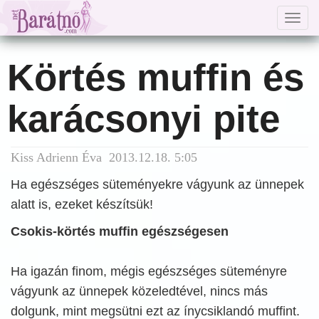
Togg
navig
Körtés muffin és
karácsonyi pite
Kiss Adrienn Éva 2013.12.18. 5:05
Ha egészséges süteményekre vágyunk az ünnepek
alatt is, ezeket készítsük!
Csokis-körtés muffin egészségesen
Ha igazán finom, mégis egészséges süteményre
vágyunk az ünnepek közeledtével, nincs más
dolgunk, mint megsütni ezt az ínycsiklandó muffint.