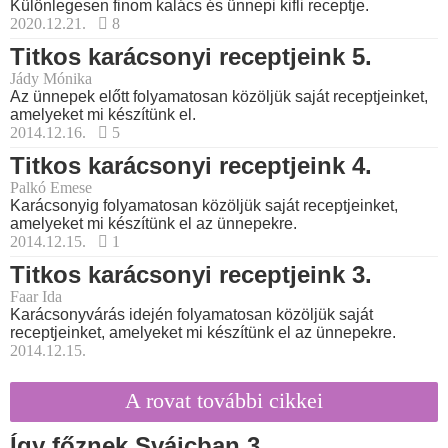
Különlegesen finom kalács és ünnepi kifli receptje.
2020.12.21.
8
Titkos karácsonyi receptjeink 5.
Jády Mónika
Az ünnepek előtt folyamatosan közöljük saját receptjeinket,
amelyeket mi készítünk el.
2014.12.16.
5
Titkos karácsonyi receptjeink 4.
Palkó Emese
Karácsonyig folyamatosan közöljük saját receptjeinket,
amelyeket mi készítünk el az ünnepekre.
2014.12.15.
1
Titkos karácsonyi receptjeink 3.
Faar Ida
Karácsonyvárás idején folyamatosan közöljük saját
receptjeinket, amelyeket mi készítünk el az ünnepekre.
2014.12.15.
A rovat további cikkei
Így főznek Svájcban 3.