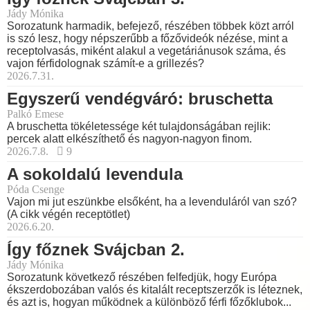
Jády Mónika
Sorozatunk harmadik, befejező, részében többek közt arról
is szó lesz, hogy népszerűbb a főzővideók nézése, mint a
receptolvasás, miként alakul a vegetáriánusok száma, és
vajon férfidolognak számít-e a grillezés?
2026.7.31.
Egyszerű vendégváró: bruschetta
Palkó Emese
A bruschetta tökéletessége két tulajdonságában rejlik:
percek alatt elkészíthető és nagyon-nagyon finom.
2026.7.8.
9
A sokoldalú levendula
Póda Csenge
Vajon mi jut eszünkbe elsőként, ha a levenduláról van szó?
(A cikk végén receptötlet)
2026.6.20.
Így főznek Svájcban 2.
Jády Mónika
Sorozatunk következő részében felfedjük, hogy Európa
ékszerdobozában valós és kitalált receptszerzők is léteznek,
és azt is, hogyan működnek a különböző férfi főzőklubok...