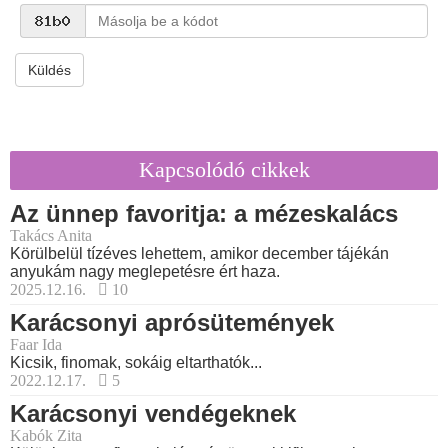
Küldés
Kapcsolódó cikkek
Az ünnep favoritja: a mézeskalács
Takács Anita
Körülbelül tízéves lehettem, amikor december tájékán
anyukám nagy meglepetésre ért haza.
2025.12.16.
10
Karácsonyi aprósütemények
Faar Ida
Kicsik, finomak, sokáig eltarthatók...
2022.12.17.
5
Karácsonyi vendégeknek
Kabók Zita