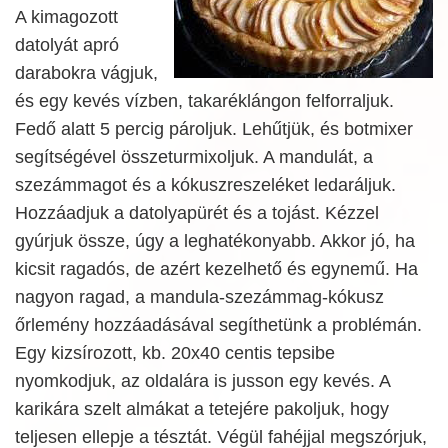
A kimagozott
datolyát apró
darabokra vágjuk,
és egy kevés vízben, takaréklángon felforraljuk.
Fedő alatt 5 percig pároljuk. Lehűtjük, és botmixer
segítségével összeturmixoljuk. A mandulát, a
szezámmagot és a kókuszreszeléket ledaráljuk.
Hozzáadjuk a datolyapürét és a tojást. Kézzel
gyúrjuk össze, úgy a leghatékonyabb. Akkor jó, ha
kicsit ragadós, de azért kezelhető és egynemű. Ha
nagyon ragad, a mandula-szezámmag-kókusz
őrlemény hozzáadásával segíthetünk a problémán.
Egy kizsírozott, kb. 20x40 centis tepsibe
nyomkodjuk, az oldalára is jusson egy kevés. A
karikára szelt almákat a tetejére pakoljuk, hogy
teljesen ellepje a tésztát. Végül fahéjjal megszórjuk,