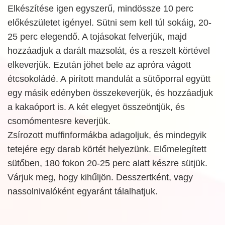
Elkészítése igen egyszerű, mindössze 10 perc
előkészületet igényel. Sütni sem kell túl sokáig, 20-
25 perc elegendő. A tojásokat felverjük, majd
hozzáadjuk a darált mazsolát, és a reszelt körtével
elkeverjük. Ezután jöhet bele az apróra vágott
étcsokoládé. A pirított mandulát a sütőporral együtt
egy másik edényben összekeverjük, és hozzáadjuk
a kakaóport is. A két elegyet összeöntjük, és
csomómentesre keverjük.
Zsírozott muffinformákba adagoljuk, és mindegyik
tetejére egy darab körtét helyezünk. Előmelegített
sütőben, 180 fokon 20-25 perc alatt készre sütjük.
Várjuk meg, hogy kihűljön. Desszertként, vagy
nassolnivalóként egyaránt tálalhatjuk.