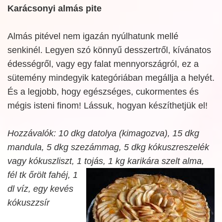
Karácsonyi almás pite
Almás pitével nem igazán nyúlhatunk mellé
senkinél. Legyen szó könnyű desszertről, kívánatos
édességről, vagy egy falat mennyországról, ez a
sütemény mindegyik kategóriában megállja a helyét.
És a legjobb, hogy egészséges, cukormentes és
mégis isteni finom! Lássuk, hogyan készíthetjük el!
Hozzávalók: 10 dkg datolya (kimagozva), 15 dkg
mandula, 5 dkg szezámmag, 5 dkg kókuszreszelék
vagy kókuszliszt, 1 tojás, 1 kg karikára szelt
alma,
fél tk őrölt fahéj, 1
dl víz, egy kevés
kókuszzsír