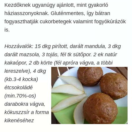
Kezdőknek ugyanúgy ajánlott, mint gyakorló
háziasszonyoknak. Gluténmentes, így bátran
fogyaszthatják cukorbetegek valamint fogyókúrázók
is.
Hozzávalók: 15 dkg pirított, darált mandula, 3 dkg
darált mazsola, 3 tojás, fél tk sütőpor. 2 ek natúr
kakaópor, 2 db körte (fél apróra vágva, a többi
lereszelve), 4 dkg
(kb.3-4 kocka)
étcsokoládé
(min.70%-os)
darabokra vágva,
kókuszzsír a forma
kikenéséhez