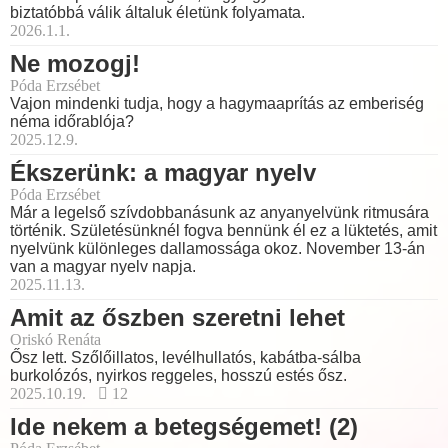
biztatóbbá válik általuk életünk folyamata.
2026.1.1.
Ne mozogj!
Póda Erzsébet
Vajon mindenki tudja, hogy a hagymaaprítás az emberiség
néma időrablója?
2025.12.9.
Ékszerünk: a magyar nyelv
Póda Erzsébet
Már a legelső szívdobbanásunk az anyanyelvünk ritmusára
történik. Születésünknél fogva bennünk él ez a lüktetés, amit
nyelvünk különleges dallamossága okoz. November 13-án
van a magyar nyelv napja.
2025.11.13.
Amit az őszben szeretni lehet
Oriskó Renáta
Ősz lett. Szőlőillatos, levélhullatós, kabátba-sálba
burkolózós, nyirkos reggeles, hosszú estés ősz.
2025.10.19.
12
Ide nekem a betegségemet! (2)