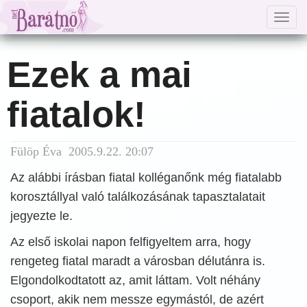
Togg
navig
Ezek a mai
fiatalok!
Fülöp Éva 2005.9.22. 20:07
Az alábbi írásban fiatal kolléganőnk még fiatalabb
korosztállyal való találkozásának tapasztalatait
jegyezte le.
Az első iskolai napon felfigyeltem arra, hogy
rengeteg fiatal maradt a városban délutánra is.
Elgondolkodtatott az, amit láttam. Volt néhány
csoport, akik nem messze egymástól, de azért