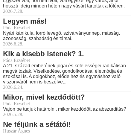
Egyszer volt, hol nem volt, volt egyszer egy város, ahol
hosszú ideig minden héten nagy vásárt tartottak a főtéren.
2026.7.28.
Legyen más!
Póda Erzsébet
Nyári kánikula, forró levegő, szivárványünnep, másság,
azonosság, szabadság és társai.
2026.6.28.
Kik a kisebb Istenek? 1.
Póda Erzsébet
A 21. század emberének jogai és kötelességei radikálisan
megváltoztak. Viselkedése, gondolkodása, életmódja és
szokásai is. A dolgokhoz, elődeihez és egymáshoz való
viszonyáról nem is beszélve...
2026.6.24.
Mikor, mivel kezdődött?
Póda Erzsébet
Vajon be tudjuk határolni, mikor kezdődött az abszurditás?
2026.5.28.
Ne féljünk a sétától!
Huszár Ágnes