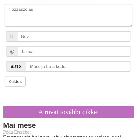
@
Küldés
A rovat további cikkei
Mai mese
Póda Erzsébet