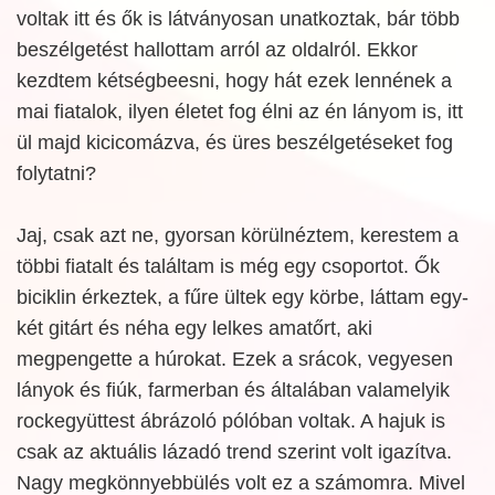
voltak itt és ők is látványosan unatkoztak, bár több
beszélgetést hallottam arról az oldalról. Ekkor
kezdtem kétségbeesni, hogy hát ezek lennének a
mai fiatalok, ilyen életet fog élni az én lányom is, itt
ül majd kicicomázva, és üres beszélgetéseket fog
folytatni?
Jaj, csak azt ne, gyorsan körülnéztem, kerestem a
többi fiatalt és találtam is még egy csoportot. Ők
biciklin érkeztek, a fűre ültek egy körbe, láttam egy-
két gitárt és néha egy lelkes amatőrt, aki
megpengette a húrokat. Ezek a srácok, vegyesen
lányok és fiúk, farmerban és általában valamelyik
rockegyüttest ábrázoló pólóban voltak. A hajuk is
csak az aktuális lázadó trend szerint volt igazítva.
Nagy megkönnyebbülés volt ez a számomra. Mivel