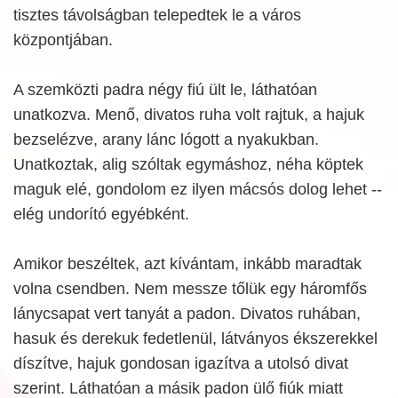
tisztes távolságban telepedtek le a város
központjában.
A szemközti padra négy fiú ült le, láthatóan
unatkozva. Menő, divatos ruha volt rajtuk, a hajuk
bezselézve, arany lánc lógott a nyakukban.
Unatkoztak, alig szóltak egymáshoz, néha köptek
maguk elé, gondolom ez ilyen mácsós dolog lehet --
elég undorító egyébként.
Amikor beszéltek, azt kívántam, inkább maradtak
volna csendben. Nem messze tőlük egy háromfős
lánycsapat vert tanyát a padon. Divatos ruhában,
hasuk és derekuk fedetlenül, látványos ékszerekkel
díszítve, hajuk gondosan igazítva a utolsó divat
szerint. Láthatóan a másik padon ülő fiúk miatt