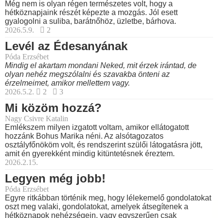
Még nem is olyan régen természetes volt, hogy a
hétköznapjaink részét képezte a mozgás. Jól esett
gyalogolni a suliba, barátnőhöz, üzletbe, bárhova.
2026.5.9.
2
Levél az Édesanyának
Póda Erzsébet
Mindig el akartam mondani Neked, mit érzek irántad, de
olyan nehéz megszólalni és szavakba önteni az
érzelmeimet, amikor mellettem vagy.
2026.5.2.
2
3
Mi közöm hozzá?
Nagy Csivre Katalin
Emlékszem milyen izgatott voltam, amikor ellátogatott
hozzánk Bohus Marika néni. Az alsótagozatos
osztályfőnököm volt, és rendszerint szülői látogatásra jött,
amit én gyerekként mindig kitüntetésnek éreztem.
2026.2.15.
Legyen még jobb!
Póda Erzsébet
Egyre ritkábban történik meg, hogy lélekemelő gondolatokat
oszt meg valaki, gondolatokat, amelyek átsegítenek a
hétköznapok nehézségein, vagy egyszerűen csak