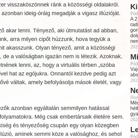
er visszaköszönnek ránk a közösségi oldalakról.
Ki
 azonban ideig-óráig megadják a vigasz illúzióját.
Pód
A 2
rad
ő akar lenni. Tényező, aki útmutatást ad abban,
gon
dol
jünk, arra milyen cipőt húzzunk, hova tegyük a
nem
202
mit akasszunk. Olyan tényező, amit a közösségi
Mi
, de a valóságban igazán nem is létezik. Azoknak,
Pód
tnének lenni, az, hogy a virtuális térben „szóba
Vaj
ővel hat az egójukra. Onnantól kezdve pedig azt
abs
202
zővé váltak, amely befolyásolja mások életét, vagy
Ne
Hus
Még
yezők azonban egyáltalán semmilyen hatással
hét
gya
 folyamatokra. Még csak embertársaik életére sem.
202
kiség és tényezőség csupán egy olyan közegben
L
illúzió, aminek semmi köze a valósághoz, és sehol
Pód