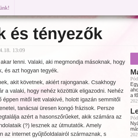
künk!
k és tényezők
4.18. 13:09
 akar lenni. Valaki, aki megmondja másoknak, hogy
k, és azt hogyan tegyék.
M
Pód
znek, akit követnek, akiért rajonganak. Csakhogy
Egy
aho
 a valaki, hogy nehéz közöttük eligazodni. Nehéz
a f
ő éppen mitől lett valakivé, holott igazán semmitől
202
netei, tanácsai üresen kongó frázisok. Persze
L
gtalálja azért a hasonszőrűeket, akik számára az
Pód
Nyá
olataik (?) lesznek az útmutatók. Amely
más
n az internet gyűjtőoldalairól származnak, s
202