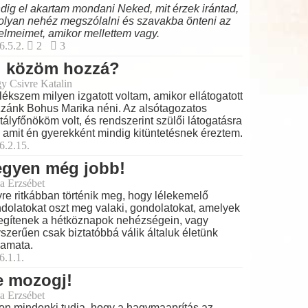
dig el akartam mondani Neked, mit érzek irántad,
olyan nehéz megszólalni és szavakba önteni az
elmeimet, amikor mellettem vagy.
6.5.2.
2
3
i közöm hozzá?
y Csivre Katalin
ékszem milyen izgatott voltam, amikor ellátogatott
zánk Bohus Marika néni. Az alsótagozatos
tályfőnököm volt, és rendszerint szülői látogatásra
t, amit én gyerekként mindig kitüntetésnek éreztem.
6.2.15.
egyen még jobb!
a Erzsébet
re ritkábban történik meg, hogy lélekemelő
dolatokat oszt meg valaki, gondolatokat, amelyek
egítenek a hétköznapok nehézségein, vagy
szerűen csak biztatóbbá válik általuk életünk
yamata.
6.1.1.
e mozogj!
a Erzsébet
on mindenki tudja, hogy a hagymaaprítás az