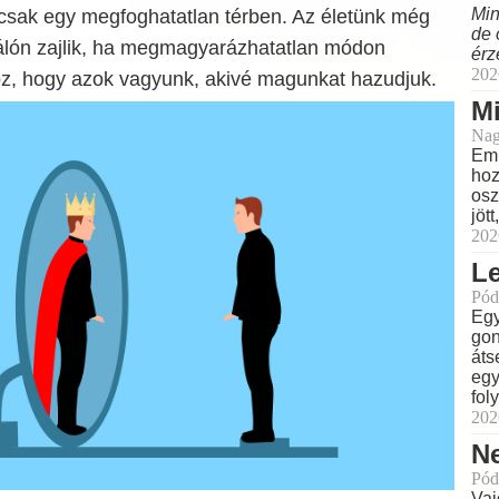
Min
 csak egy megfoghatatlan térben. Az életünk még
de 
álón zajlik, ha megmagyarázhatatlan módon
érz
202
z, hogy azok vagyunk, akivé magunkat hazudjuk.
M
Nag
Eml
hoz
osz
jöt
202
L
Pód
Egy
gon
áts
egy
fol
202
N
Pód
Vaj