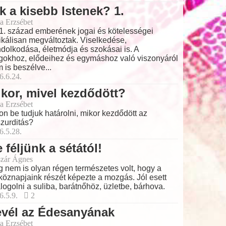
k a kisebb Istenek? 1.
a Erzsébet
1. század emberének jogai és kötelességei
ikálisan megváltoztak. Viselkedése,
dolkodása, életmódja és szokásai is. A
gokhoz, elődeihez és egymáshoz való viszonyáról
 is beszélve...
6.6.24.
kor, mivel kezdődött?
a Erzsébet
on be tudjuk határolni, mikor kezdődött az
zurditás?
6.5.28.
 féljünk a sétától!
zár Ágnes
 nem is olyan régen természetes volt, hogy a
köznapjaink részét képezte a mozgás. Jól esett
logolni a suliba, barátnőhöz, üzletbe, bárhova.
6.5.9.
2
evél az Édesanyának
a Erzsébet