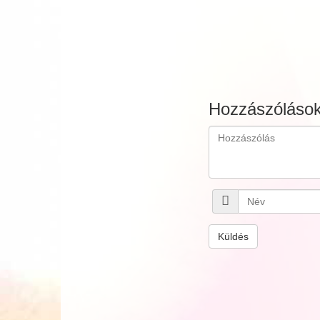
Hozzászóláso
Küldés