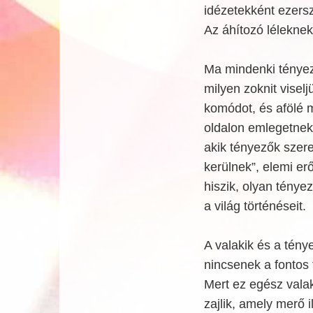
idézetekként ezersz
Az áhítozó léleknek
Ma mindenki tényez
milyen zoknit visel
komódot, és afölé 
oldalon emlegetnek
akik tényezők szere
kerülnek”, elemi er
hiszik, olyan ténye
a világ történéseit.
A valakik és a tén
nincsenek a fontos
Mert ez egész vala
zajlik, amely merő 