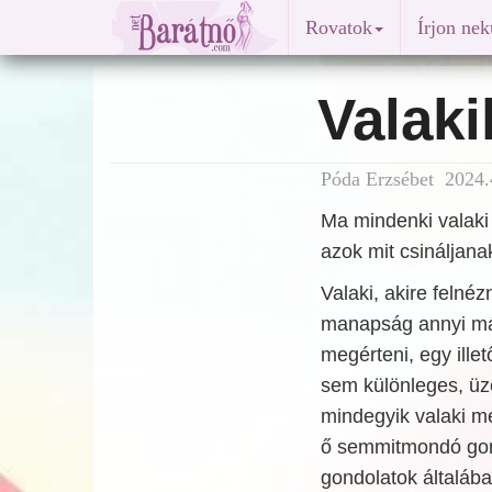
Rovatok
Írjon ne
Valaki
Póda Erzsébet 2024.
Ma mindenki valaki
azok mit csináljana
Valaki, akire felné
manapság annyi már
megérteni, egy illet
sem különleges, üze
mindegyik valaki me
ő semmitmondó gond
gondolatok általába