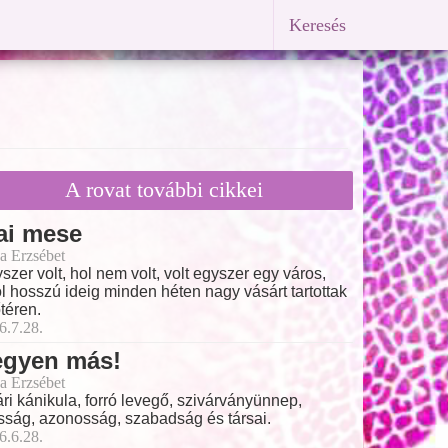
Keresés
A rovat további cikkei
ai mese
a Erzsébet
szer volt, hol nem volt, volt egyszer egy város,
l hosszú ideig minden héten nagy vásárt tartottak
őtéren.
6.7.28.
egyen más!
a Erzsébet
ri kánikula, forró levegő, szivárványünnep,
ság, azonosság, szabadság és társai.
6.6.28.