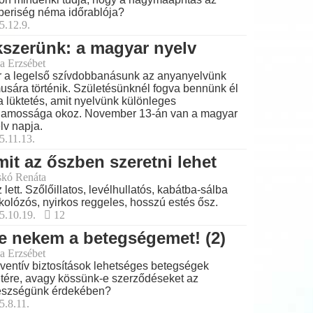
eriség néma időrablója?
5.12.9.
szerünk: a magyar nyelv
a Erzsébet
 a legelső szívdobbanásunk az anyanyelvünk
musára történik. Születésünknél fogva bennünk él
a lüktetés, amit nyelvünk különleges
lamossága okoz. November 13-án van a magyar
lv napja.
5.11.13.
it az őszben szeretni lehet
skó Renáta
 lett. Szőlőillatos, levélhullatós, kabátba-sálba
kolózós, nyirkos reggeles, hosszú estés ősz.
5.10.19.
12
e nekem a betegségemet! (2)
a Erzsébet
ventív biztosítások lehetséges betegségek
tére, avagy kössünk-e szerződéseket az
észségünk érdekében?
5.8.11.