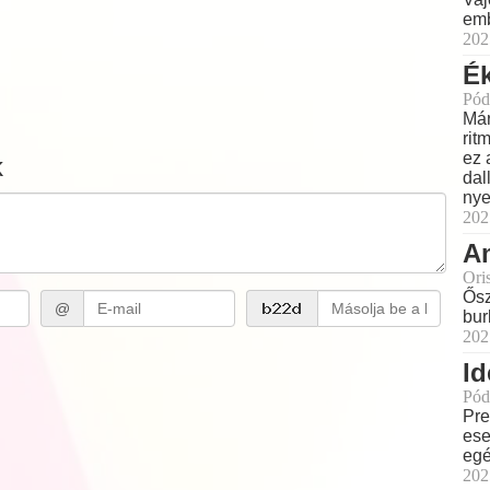
emb
202
Ék
Pód
Már
rit
ez 
k
dal
nye
202
Am
Ori
Ősz
@
bur
202
Id
Pód
Pre
ese
eg
202