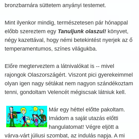
bronzbarnára süttetem anyányi testemet.
Mint ilyenkor mindig, természetesen pár hónappal
előbb szereztem egy
Tanuljunk olaszul!
könyvet,
négy kazettával, hogy némi betekintést nyerjek az ő
temperamentumos, színes világukba.
Előre megterveztem a látnivalókat is -- mivel
rajongok Olaszországért. Viszont pici gyerekeimmel
olyan igen nagy sétákat nem nagyon szándékoztam
tenni, gondoltam Velencét mégiscsak látniuk kell.
Már egy héttel előtte pakoltam.
Imádom a saját utazás előtti
hangulatomat! Végre eljött a
várva-várt júliusi szombat, az indulás napja. A mi