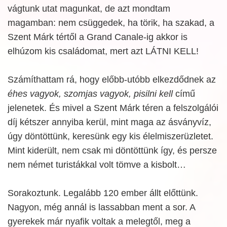
vágtunk utat magunkat, de azt mondtam
magamban: nem csüggedek, ha törik, ha szakad, a
Szent Márk tértől a Grand Canale-ig akkor is
elhúzom kis családomat, mert azt LÁTNI KELL!
Számíthattam rá, hogy előbb-utóbb elkezdődnek az
éhes vagyok, szomjas vagyok, pisilni kell
című
jelenetek. És mivel a Szent Márk téren a felszolgálói
díj kétszer annyiba kerül, mint maga az ásványvíz,
úgy döntöttünk, keresünk egy kis élelmiszerüzletet.
Mint kiderült, nem csak mi döntöttünk így, és persze
nem német turistákkal volt tömve a kisbolt…
Sorakoztunk. Legalább 120 ember állt előttünk.
Nagyon, még annál is lassabban ment a sor. A
gyerekek már nyafik voltak a melegtől, meg a