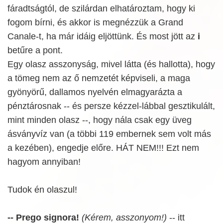
fáradtságtól, de szilárdan elhatároztam, hogy ki
fogom bírni, és akkor is megnézzük a Grand
Canale-t, ha már idáig eljöttünk. És most jött az
i
betűre a pont.
Egy olasz asszonyság, mivel látta (és hallotta), hogy
a tömeg nem az ő nemzetét képviseli, a maga
gyönyörű, dallamos nyelvén elmagyarázta a
pénztárosnak -- és persze kézzel-lábbal gesztikulált,
mint minden olasz --, hogy nála csak egy üveg
ásványvíz van (a többi 119 embernek sem volt más
a kezében), engedje előre. HÁT NEM!!! Ezt nem
hagyom annyiban!
Tudok én olaszul!
-- Prego signora!
(Kérem, asszonyom!)
-- itt