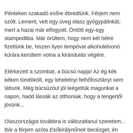
Pénteken szakadó esőre ébredtünk. Férjem nem
szólt. Lement, vett egy üveg olasz gyógypálinkát,
mert a hazai már elfogyott. Öntött egy-egy
stampedliba. Már örültem, hogy nem két hétre
fizettünk be, hiszen ilyen tempóval alkoholelvonó
kúrára kerültem volna a kirándulás végére.
Elérkezett a szombat, a búcsú napja! Az ég kék
kéken tündökölt, egy leheletnyi felhőfoszlányt sem
láttunk. Még búcsúzóul jól leégettük magunkat a
napon, hadd lássák az otthoniak, hogy a tengertől
jövünk...
Olaszországot továbbra is változatlanul szeretem...
Bár a férjem azóta
Esőkirálynőnek
becézget, én