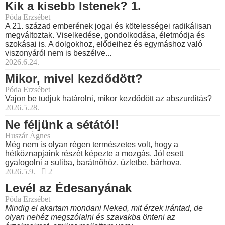
Kik a kisebb Istenek? 1.
Póda Erzsébet
A 21. század emberének jogai és kötelességei radikálisan
megváltoztak. Viselkedése, gondolkodása, életmódja és
szokásai is. A dolgokhoz, elődeihez és egymáshoz való
viszonyáról nem is beszélve...
2026.6.24.
Mikor, mivel kezdődött?
Póda Erzsébet
Vajon be tudjuk határolni, mikor kezdődött az abszurditás?
2026.5.28.
Ne féljünk a sétától!
Huszár Ágnes
Még nem is olyan régen természetes volt, hogy a
hétköznapjaink részét képezte a mozgás. Jól esett
gyalogolni a suliba, barátnőhöz, üzletbe, bárhova.
2026.5.9.
2
Levél az Édesanyának
Póda Erzsébet
Mindig el akartam mondani Neked, mit érzek irántad, de
olyan nehéz megszólalni és szavakba önteni az