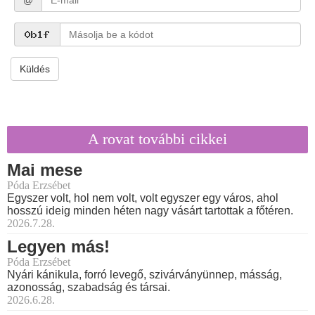
@
Küldés
A rovat további cikkei
Mai mese
Póda Erzsébet
Egyszer volt, hol nem volt, volt egyszer egy város, ahol
hosszú ideig minden héten nagy vásárt tartottak a főtéren.
2026.7.28.
Legyen más!
Póda Erzsébet
Nyári kánikula, forró levegő, szivárványünnep, másság,
azonosság, szabadság és társai.
2026.6.28.