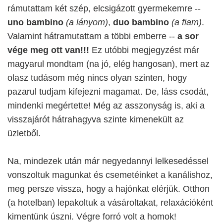
rámutattam két szép, elcsigázott gyermekemre --
uno bambino
(a lányom)
,
duo bambino
(a fiam)
.
Valamint hátramutattam a többi emberre --
a sor
vége meg ott van!!!
Ez utóbbi megjegyzést már
magyarul mondtam (na jó, elég hangosan), mert az
olasz tudásom még nincs olyan szinten, hogy
pazarul tudjam kifejezni magamat. De, láss csodát,
mindenki megértette! Még az asszonyság is, aki a
visszajárót hátrahagyva szinte kimenekült az
üzletből.
Na, mindezek után már negyedannyi lelkesedéssel
vonszoltuk magunkat és csemetéinket a kanálishoz,
meg persze vissza, hogy a hajónkat elérjük. Otthon
(a hotelban) lepakoltuk a vásároltakat, relaxációként
kimentünk úszni. Végre forró volt a homok!