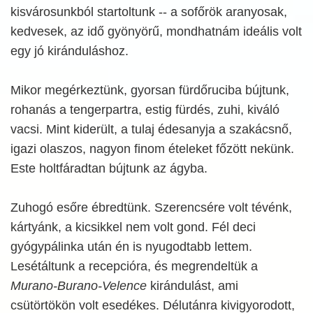
kisvárosunkból startoltunk -- a sofőrök aranyosak,
kedvesek, az idő gyönyörű, mondhatnám ideális volt
egy jó kiránduláshoz.
Mikor megérkeztünk, gyorsan fürdőruciba bújtunk,
rohanás a tengerpartra, estig fürdés, zuhi, kiváló
vacsi. Mint kiderült, a tulaj édesanyja a szakácsnő,
igazi olaszos, nagyon finom ételeket főzött nekünk.
Este holtfáradtan bújtunk az ágyba.
Zuhogó esőre ébredtünk. Szerencsére volt tévénk,
kártyánk, a kicsikkel nem volt gond. Fél deci
gyógypálinka után én is nyugodtabb lettem.
Lesétáltunk a recepcióra, és megrendeltük a
Murano-Burano-Velence
kirándulást, ami
csütörtökön volt esedékes. Délutánra kivigyorodott,