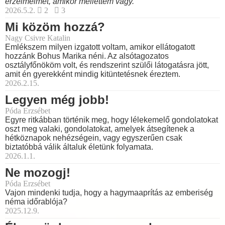
érzelmeimet, amikor mellettem vagy.
2026.5.2.
2
3
Mi közöm hozzá?
Nagy Csivre Katalin
Emlékszem milyen izgatott voltam, amikor ellátogatott
hozzánk Bohus Marika néni. Az alsótagozatos
osztályfőnököm volt, és rendszerint szülői látogatásra jött,
amit én gyerekként mindig kitüntetésnek éreztem.
2026.2.15.
Legyen még jobb!
Póda Erzsébet
Egyre ritkábban történik meg, hogy lélekemelő gondolatokat
oszt meg valaki, gondolatokat, amelyek átsegítenek a
hétköznapok nehézségein, vagy egyszerűen csak
biztatóbbá válik általuk életünk folyamata.
2026.1.1.
Ne mozogj!
Póda Erzsébet
Vajon mindenki tudja, hogy a hagymaaprítás az emberiség
néma időrablója?
2025.12.9.