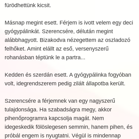
fürödhettünk kicsit.
Másnap megint esett. Férjem is ivott velem egy deci
gyógypálinkát. Szerencsére, délután megint
alábbhagyott. Bizakodva nézegettem az oszladozó
felhőket. Amint elállt az eső, versenyszerű
rohanásban téptünk le a partra...
Kedden és szerdán esett. A gyógypálinka fogyóban
volt, idegrendszerem pedig zilált állapotba került.
Szerencsére a férjemnek van egy nagyszerű
tulajdonsága. Ha szabadságra megy, akkor
pihenőprogramra kapcsolja magát. Nem
idegeskedik fölöslegesen semmin, hanem pihen, és
próbál engem is nyugtatni. Végül is mindennap