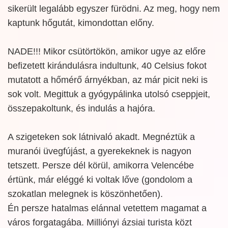
sikerült legalább egyszer fürödni. Az meg, hogy nem
kaptunk hőgutát, kimondottan előny.
NADE!!! Mikor csütörtökön, amikor ugye az előre
befizetett kirándulásra indultunk, 40 Celsius fokot
mutatott a hőmérő árnyékban, az már picit neki is
sok volt. Megittuk a gyógypálinka utolsó cseppjeit,
összepakoltunk, és indulás a hajóra.
A szigeteken sok látnivaló akadt. Megnéztük a
muranói üvegfújást, a gyerekeknek is nagyon
tetszett. Persze dél körül, amikorra Velencébe
értünk, már eléggé ki voltak lőve (gondolom a
szokatlan melegnek is köszönhetően).
Én persze hatalmas elánnal vetettem magamat a
város forgatagába. Milliónyi ázsiai turista közt