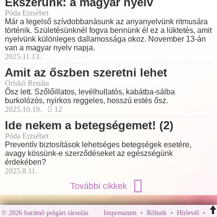
Ékszerünk: a magyar nyelv
Póda Erzsébet
Már a legelső szívdobbanásunk az anyanyelvünk ritmusára
történik. Születésünknél fogva bennünk él ez a lüktetés, amit
nyelvünk különleges dallamossága okoz. November 13-án
van a magyar nyelv napja.
2025.11.13.
Amit az őszben szeretni lehet
Oriskó Renáta
Ősz lett. Szőlőillatos, levélhullatós, kabátba-sálba
burkolózós, nyirkos reggeles, hosszú estés ősz.
2025.10.19.
12
Ide nekem a betegségemet! (2)
Póda Erzsébet
Preventív biztosítások lehetséges betegségek esetére,
avagy kössünk-e szerződéseket az egészségünk
érdekében?
2025.8.11.
További cikkek
© 2026 barátnő polgári társulás
Impresszum
•
Rólunk
•
Hírlevél
•