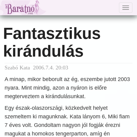
Togg
navig
Fantasztikus
kirándulás
Szabó Kata 2006.7.4. 20:03
A minap, mikor beborult az ég, eszembe jutott 2003
nyara. Mint mindig, azon a nyáron is előre
megterveztem a kirándulásunkat.
Egy észak-olaszországi, közkedvelt helyet
szemeltem ki magunknak. Kata lányom 6, Miki fiam
7 éves volt. Gondoltam nagyon jól fogják érezni
magukat a homokos tengerparton, amíg én